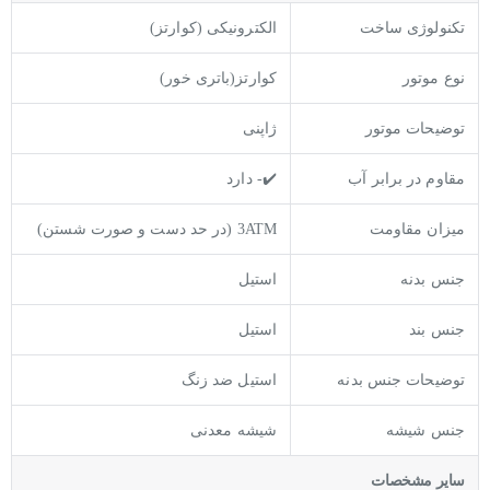
تکنولوژی ساخت
الکترونیکی (کوارتز)
نوع موتور
کوارتز(باتری خور)
توضیحات موتور
ژاپنی
مقاوم در برابر آب
✔️- دارد
میزان مقاومت
3ATM (در حد دست و صورت شستن)
جنس بدنه
استیل
جنس بند
استیل
توضيحات جنس بدنه
استیل ضد زنگ
جنس شیشه
شیشه معدنی
ساير مشخصات