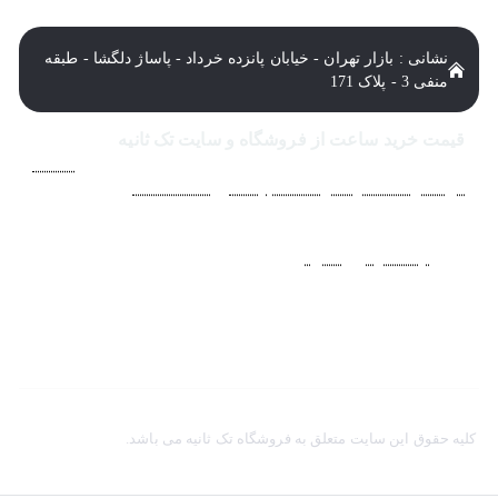
نشانی : بازار تهران - خیابان پانزده خرداد - پاساژ دلگشا - طبقه
منفی 3 - پلاک 171
قیمت خرید ساعت از فروشگاه و سایت تک ثانیه
فروشگاه اينترنتي ساعت مچی تک ثانيه ارائه دهنده انواع
ساعت
مردانه
،
ساعت زنانه
،
ساعت بچگانه
و
ساعت ست
فعاليت خود را
از سال 1394 به منظور حذف واسطه‌ها و ارائه مستقيم کالا با
قيمتي منصفانه به مشتريان عزيز در شبکه‌هاي اجتماعي
نظير
اينستاگرام
و
تلگرام
آغاز کرد. با افزايش تعداد و تنوع ساعت
های مچی و بالا رفتن حجم سفارشات جهت دسترسي آسان
مشتريان عزيز در ثبت سفارشات خود و سرعت بخشيدن به فرآيند
پاسخگويي و ارائه خدمات بهتر بر آن شديم تا اين سايت
فروشگاهي را راه اندازي کنيم.
کلیه حقوق این سایت متعلق به فروشگاه تک ثانیه می باشد.