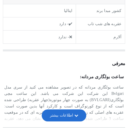
کشور مبدا برند
ایتالیا
عقربه های شب تاب
✔️- دارد
آلارم
❌- ندارد
معرفی
ساعت بولگاری مردانه:
ساعت بولگاری مردانه که در تصویر مشاهده می کنید از سری مدل
Bvlgari این شرکت این شرکت می باشد. این ساعت مچی
بولگاری(BVLGARI) به صورت چهار موتوره(چهار عقربه) طراحی شده
است که از نوع کورنوگراف است و کارکرد آنها بدین صورت است:
عقربه های اصلی که زمان را نشان می دهند، عقربه ای که در موقعیت
ساعت 3 طراحی شده 24 ساعت شبانه روز را نشان می دهد، عقربه
ای که در موقعیت ساعت 9 قرار گرفته دقیقه شمار کورنوگراف است