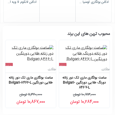
ادکلن بولگاری اومنیا آمتیس بنفش 65 میل Bvlgari-31396-L
ادکلن لانکوم لا ویه است بله له اکلت 75 میل Lancome-31726-L
اتمام موجودی
اتمام موجودی
محبوب ترین های این برند
حراج
حراج
بولگاری
بولگاری
بو
-4%
-4%
ساعت بولگاری ماری تک دور زنانه
ساعت بولگاری ماری تک دور زنانه
دورنگ طلایی دورنگین Bvlgari-
طلایی دورنگین Bvlgari-8466-L
8467-L
10,713,000 تومان
11,320,000 تومان
10,284,000 تومان
10,867,000 تومان