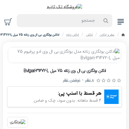
جستجو
عطر و ادکلن
ادکلن
ادکلن زنانه
ادکلن بولگاری بی ال وی زنانه 75 میل Bvlgari-31472-L
home
حراج
ادکلن بولگاری بی ال وی زنانه 75 میل Bvlgari-31472-L
-4%
0 نظر
-
نوشتن نظر
اتمام موجودی
هر قسط با اسنپ پی:
4 قسط ماهانه. بدون سود، چک و ضامن.