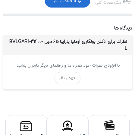
### مشخصات کلی:
- **طبع**: خنک و شیرین
- **گروه بویایی**: گلی-میوه‌ای
- **مناسب برای**: استفاده روزانه و فصول گرم سال (بهار و تابستان)
دیدگاه ها
- **طراح**: آلبرتو موریلاس (Alberto Morillas)
### نت‌های بویایی:
نظرات برای ادکلن بولگاری اومنیا پارایبا 65 میل BVLGARI-31400-
- **نت‌های اولیه**: میوه شور (پشن فروت)، پرتقال تلخ
L
- **نت‌های میانی**: گل ساعت، گاردنیای برزیلی
- **نت‌های پایه**: کاکائو، وتیور
با افزودن نظرات خود همراه ما و راهنمای دیگر کاربران باشید.
### ویژگی‌ها:
اومنیا پارایبا با ترکیبی از رایحه‌های میوه‌ای و گلی، حس
افزودن نظر
شادابی و طراوت را به ارمغان می‌آورد. شروعی پرانرژی با نت‌های میوه‌ای
دارد که به تدریج به قلبی گلی و لطیف می‌رسد و در نهایت با رایحه‌ای گرم
از کاکائو و وتیور ماندگار می‌شود.
این عطر با طراحی بطری جذاب و رنگ آبی فیروزه‌ای، بازتابی از زیبایی و
انرژی سنگ پارایبا و طبیعت برزیل است. **بولگاری اومنیا پارایبا**
انتخابی ایده‌آل برای بانوانی است که به دنبال عطری متفاوت، شاداب و
پرطراوت هستند.