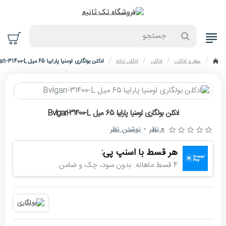
جستجو
عطر و ادکلن
ادکلن
ادکلن زنانه
ادکلن بولگاری اومنیا پارایبا 65 میل Bvlgari-31400-L
home
حراج
ادکلن بولگاری اومنیا پارایبا 65 میل Bvlgari-31400-L
-4%
0 نظر
-
نوشتن نظر
اتمام موجودی
هر قسط با اسنپ پی:
4 قسط ماهانه. بدون سود، چک و ضامن.