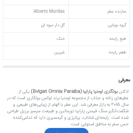
سازنده عطر
Alberto Morillas
گروه بویایی
گل دار میوه ای
طبع رایحه
خنک
طعم رایحه
شیرین
معرفی
ادکلن
بولگاری اومنیا پارایبا (Bvlgari Omnia Paraiba)
یکی از
عطرهای زنانه و جذاب از مجموعه اومنیا برند لوکس بولگاری است که در
سال 2015 به بازار معرفی شد. این عطر با الهام از زیبایی‌های طبیعی و
شگفت‌انگیز سنگ قیمتی پارایبا تورمالین و طبیعت سرسبز برزیل طراحی
شده است. رایحه‌ای شاداب، پرانرژی و گرمسیری دارد که تداعی‌کننده
حس سفر به مناطق استوایی است.