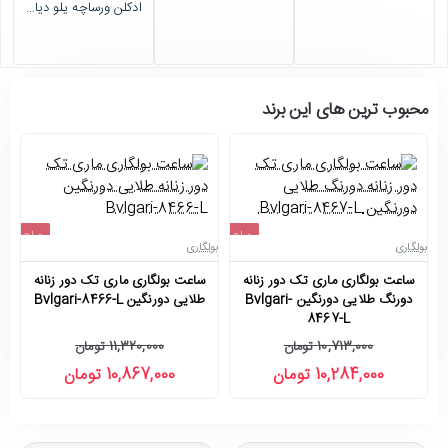
ادکلن ورساچه یلو دیاموند اینتنس 90 میل Versace-31528-L
اتمام موجودی
محبوب ترین های این برند
حراج
حراج
بولگاری
بولگاری
بو
-4%
-4%
ساعت بولگاری ماری تک دور زنانه
ساعت بولگاری ماری تک دور زنانه
دورنگ طلایی دورنگین Bvlgari-
طلایی دورنگین Bvlgari-8466-L
8467-L
10,713,000 تومان
11,320,000 تومان
10,284,000 تومان
10,867,000 تومان