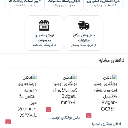
خرید اقساطی با اسنپ پی
گارانتی یکساله محصولات
7 روز ضمانت بازگشت کالا
4 قسط و بدون کارمزد
موتور، باتری و رنگ
انتخاب با شماست
حمل و نقل رایگان
فروش حضوری
سفارشات
محصولات
از طریق پست پیشتاز
در فروشگاه تک ثانیه
کالاهای مشابه
حراج
حراج
ادکلن بولگاری اومنیا کورال 65 میل Bvlgari-31397-L
اتمام موجودی
حراج
ادکلن بولگاری اومنیا آمتیس بنفش 65 میل Bvlgari-31396-L
اتمام موجودی