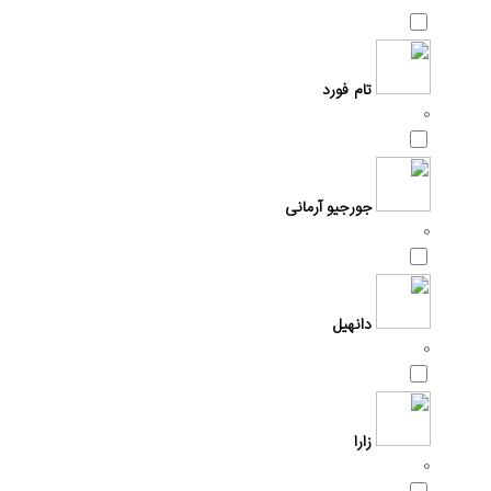
تام فورد
0
جورجیو آرمانی
0
دانهیل
0
زارا
0