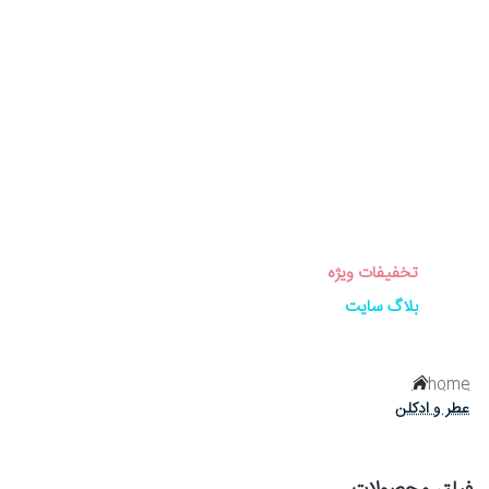
برندهای ساعت
ساعت زنانه
ساعت مردانه
ساعت ست
ساعت اورجینال
عینک آفتابی
عطر و ادکلن
لوازم جانبی ساعت
تخفیفات ویژه
بلاگ سایت
home
عطر و ادکلن