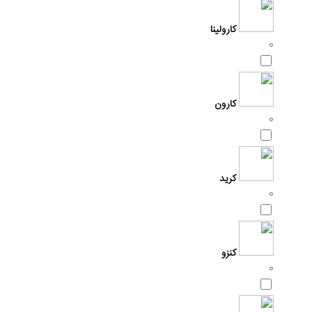
کارولینا
0
کارون
0
کرید
0
کنزو
0