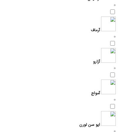
0
آرماف
0
آزارو
0
آمواج
0
ایو سن لورن
0