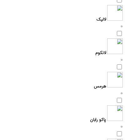
لالیک
0
لانکوم
0
هرمس
0
پاکو رابان
0