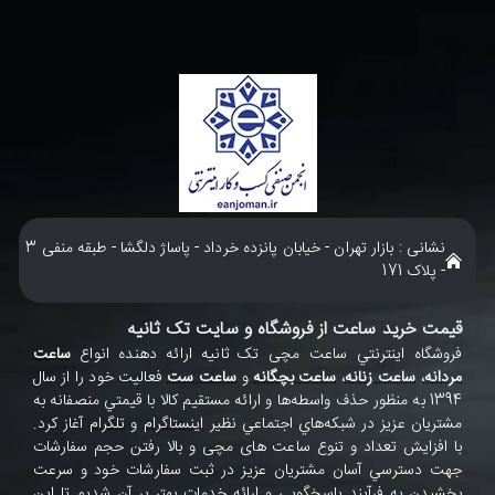
نشانی : بازار تهران - خیابان پانزده خرداد - پاساژ دلگشا - طبقه منفی 3
- پلاک 171
قیمت خرید ساعت از فروشگاه و سایت تک ثانیه
فروشگاه اينترنتي ساعت مچی تک ثانيه ارائه دهنده انواع
ساعت
مردانه
،
ساعت زنانه
،
ساعت بچگانه
و
ساعت ست
فعاليت خود را از سال
1394 به منظور حذف واسطه‌ها و ارائه مستقيم کالا با قيمتي منصفانه به
مشتريان عزيز در شبکه‌هاي اجتماعي نظير
اينستاگرام
و
تلگرام
آغاز کرد.
با افزايش تعداد و تنوع ساعت های مچی و بالا رفتن حجم سفارشات
جهت دسترسي آسان مشتريان عزيز در ثبت سفارشات خود و سرعت
بخشيدن به فرآيند پاسخگويي و ارائه خدمات بهتر بر آن شديم تا اين