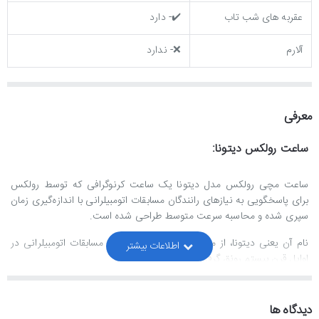
عقربه های شب تاب
✔️- دارد
آلارم
❌- ندارد
معرفی
ساعت رولکس دیتونا:
ساعت مچی رولکس مدل دیتونا یک ساعت کرنوگرافی که توسط رولکس
برای پاسخگویی به نیازهای رانندگان مسابقات اتومبیلرانی با اندازه‌گیری زمان
سپری شده و محاسبه سرعت متوسط ​​طراحی شده است.
نام آن یعنی دیتونا، از محلی در فلوریدا، جایی که مسابقات اتومبیلرانی در
اوایل قرن بیستم رونق گرفت، برگرفته شده است.
رولکس دیتونا از سال 1963 توسط رولکس تولید می شود و یکی از مدل های
اسپرت و جذاب این شرکت محسوب می شود. این مدل از دیتونا که
دیدگاه ها
تصاویرش را مشاهده می کنید سومین نسل از ساعت های دیتونا می باشند.