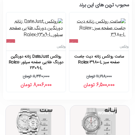
محبوب ترین های این برند
حراج
حراج
رولکس
رولکس
رو
-4%
-42%
ساعت رولکس زنانه دیت جاست
رولکس DateJust زنانه دورنگین
صفحه سبز Rolex-3980-L
دورنگ طلایی صفحه سیلور Rolex-
2309-L
11,198,000 تومان
8,340,000 تومان
6,500,000 تومان
8,006,000 تومان