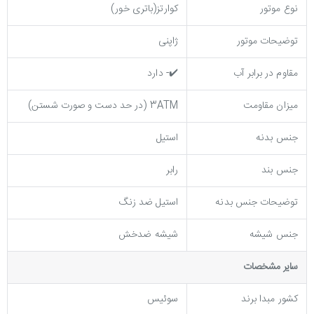
نوع موتور
کوارتز(باتری خور)
توضیحات موتور
ژاپنی
مقاوم در برابر آب
✔️- دارد
میزان مقاومت
3ATM (در حد دست و صورت شستن)
جنس بدنه
استیل
جنس بند
رابر
توضيحات جنس بدنه
استیل ضد زنگ
جنس شیشه
شیشه ضدخش
ساير مشخصات
کشور مبدا برند
سوئیس