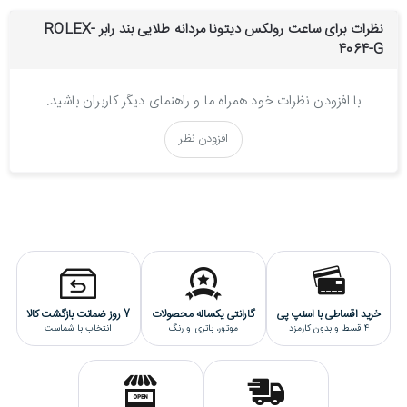
نظرات برای ساعت رولکس دیتونا مردانه طلایی بند رابر ROLEX-
4064-G
موتور ساعت رولکس دیتونا Rolex-4064-G
با افزودن نظرات خود همراه ما و راهنمای دیگر کاربران باشید.
موتور این ساعت دیتونا از نوع کوارتز است که ساخت شرکت میوتا ژاپن می
باشد و دارای گارانتی یکساله است.
افزودن نظر
کیفیت ساخت رولکس دیتونا Rolex-4064-G
کیفیت ساخت این ساعت رولکس دیتونا هایکپی درجه یک می باشد که
بالاترین کیفیت ساخت را داراست(گریدA+++).
خرید اقساطی با اسنپ پی
گارانتی یکساله محصولات
7 روز ضمانت بازگشت کالا
4 قسط و بدون کارمزد
موتور، باتری و رنگ
انتخاب با شماست