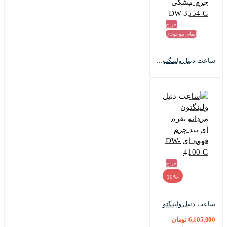
حراج
اتمام موجودی
ساعت دنیل ولینگتون مردانه بند چرم مشکی DW-3554-G
حراج
-10%
ساعت دنیل ولینگتون مردانه نقره ای بند چرم قهوه ای DW-4100-G
6,105,000 تومان