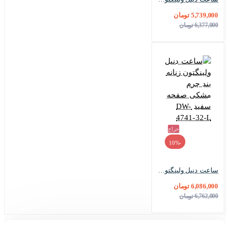
5,739,000 تومان
6,377,000 تومان
حراج
-10%
ساعت دنیل ولینگتون زنانه بند چرم مشکی صفحه سفید DW-4741-32-L
6,086,000 تومان
6,762,000 تومان