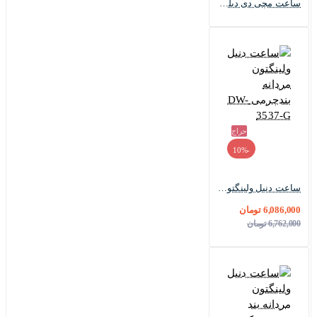
ساعت مچی دی دبلیو Daniel Wellington مردانه DW-3536-G
حراج
-10%
ساعت دنیل ولینگتون مردانه بندچرمی DW-3537-G
6,086,000 تومان
6,762,000 تومان