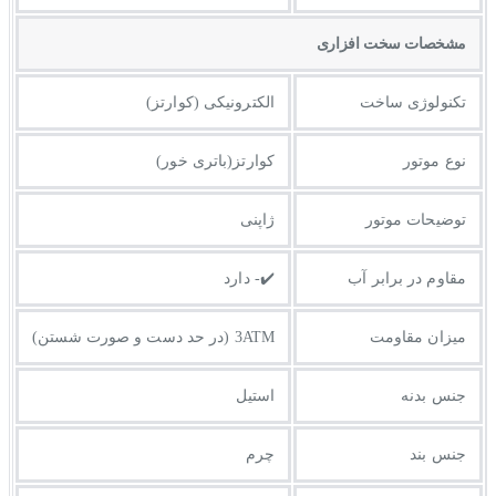
مشخصات سخت افزاری
تکنولوژی ساخت
الکترونیکی (کوارتز)
نوع موتور
کوارتز(باتری خور)
توضیحات موتور
ژاپنی
مقاوم در برابر آب
✔️- دارد
میزان مقاومت
3ATM (در حد دست و صورت شستن)
جنس بدنه
استیل
جنس بند
چرم