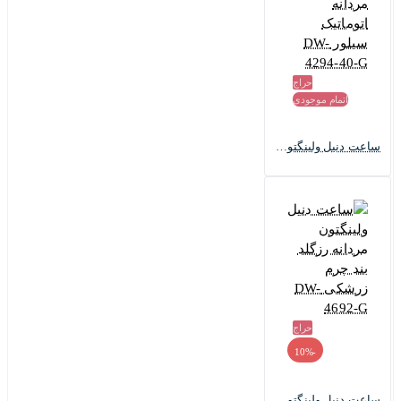
حراج
اتمام موجودی
ساعت دنیل ولینگتون مردانه اتوماتیک سیلور DW-4294-40-G
حراج
-10%
ساعت دنیل ولینگتون مردانه رزگلد بند چرم زرشکی DW-4692-G