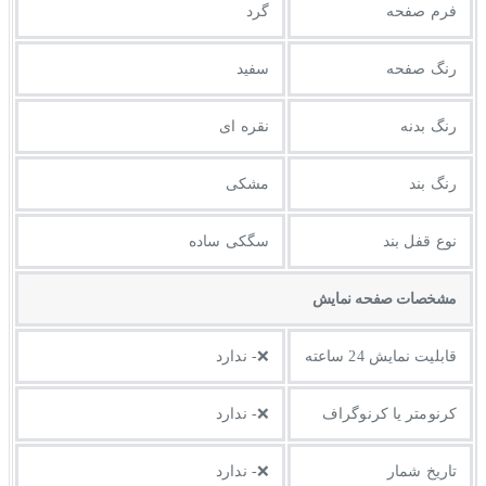
فرم صفحه
گرد
رنگ صفحه
سفید
رنگ بدنه
نقره ای
رنگ بند
مشکی
نوع قفل بند
سگکی ساده
مشخصات صفحه نمايش
قابلیت نمایش 24 ساعته
❌- ندارد
کرنومتر یا کرنوگراف
❌- ندارد
تاریخ شمار
❌- ندارد