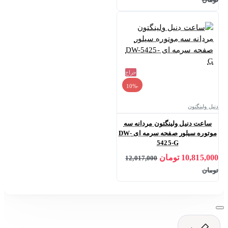
حراج
-10%
دنیل ولینگتون
ساعت دنیل ولینگتون مردانه سه
موتوره سیلور صفحه سرمه ای DW-
5425-G
10,815,000 تومان
12,017,000
تومان