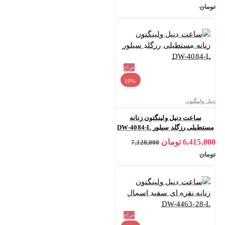
تومان
حراج
-10%
دنیل ولینگتون
ساعت دنیل ولینگتون زنانه
مستطیلی رزگلد سیلور DW-4084-L
6,415,000 تومان
7,128,000
تومان
حراج