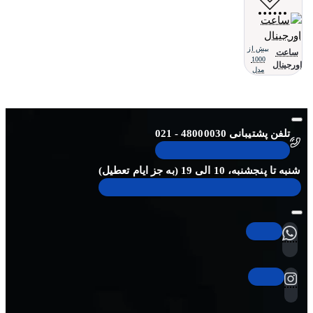
بیش از
ساعت
1000
اورجینال
مدل
تلفن پشتیبانی 48000030 - 021
شنبه تا پنجشنبه، 10 الی 19 (به جز ایام تعطیل)