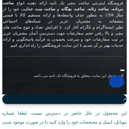
فروشگاه اينترنتي ساعت مچی تک ثانيه ارائه دهنده انواع
ساعت
مردانه
،
ساعت زنانه
،
ساعت بچگانه
و
ساعت ست
فعاليت خود را از
سال 1394 به منظور حذف واسطه‌ها و ارائه مستقيم کالا با قيمتي
منصفانه به مشتريان عزيز در شبکه‌هاي اجتماعي
نظير
اينستاگرام
و
تلگرام
آغاز کرد. با افزايش تعداد و تنوع ساعت های
مچی و بالا رفتن حجم سفارشات جهت دسترسي آسان مشتريان عزيز
در ثبت سفارشات خود و سرعت بخشيدن به فرآيند پاسخگويي و ارائه
خدمات بهتر بر آن شديم تا اين سايت فروشگاهي را راه اندازي کنيم.
کلیه حقوق این سایت متعلق به فروشگاه تک ثانیه می باشد.
این محصول در حال حاضر در دسترس نیست. لطفا شماره
موبایل، ایمیل و مشخصات خود را وارد کنید تا در صورت موجود شدن