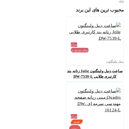
محبوب ترین های این برند
حراج
اتمام موجودی
دنیل ولینگتون
ساعت دنیل ولینگتون Jolie زنانه بند
کارتیری طلایی DW-7539-L
حراج
جدید