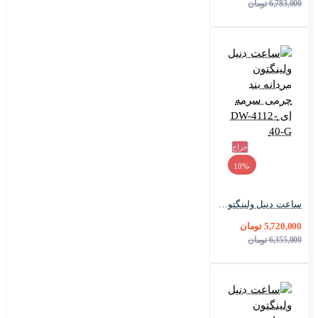
6,783,000 تومان
حراج
-10%
ساعت دنیل ولینگتون مردانه بند چرمی سرمه ای DW-4112-40-G
5,720,000 تومان
6,355,000 تومان