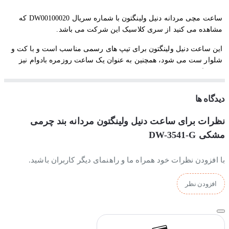
ساعت مچی مردانه دنیل ولینگتون با شماره سریال
DW00100020
که
مشاهده می کنید از سری کلاسیک این شرکت می باشد.
این ساعت دنیل ولینگتون برای تیپ های رسمی مناسب است و با کت و
شلوار ست می شود، همچنین به عنوان یک ساعت روزمره بادوام نیز
می توان پوشید.
دیدگاه ها
جنس بند و بدنه ساعت مچی مردانه دنیل ولینگتون DW-3541-G:
نظرات برای ساعت دنیل ولینگتون مردانه بند چرمی
مشکی DW-3541-G
جنس بدنه این ساعت از استیل ضدزنگ عیار بالا ساخته شده و بخاطر
آبکاری قوی و با ثباتی که بروی بدنه ساعت انجام شده، کاملا رنگ ثابتی
با افزودن نظرات خود همراه ما و راهنمای دیگر کاربران باشید.
دارد و با شستشو و استفاده مداوم تغییر رنگ نمی دهد. همچنین جنس بند
این ساعت دنیل ولینگتون مردانه از چرم بادوام تولید شده است.
افزودن نظر
موتور ساعت مچی مردانه دنیل ولینگتونDW-3541-G: