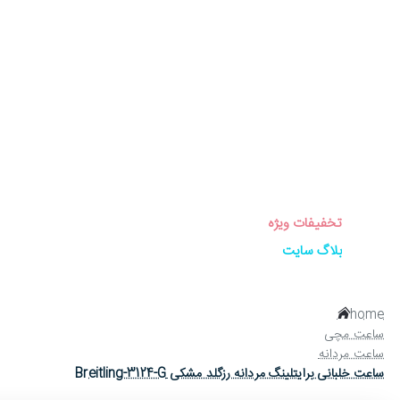
برندهای ساعت
ساعت زنانه
ساعت مردانه
ساعت ست
ساعت اورجینال
عینک آفتابی
عطر و ادکلن
لوازم جانبی ساعت
تخفیفات ویژه
بلاگ سایت
home
ساعت مچی
ساعت مردانه
ساعت خلبانی برایتلینگ مردانه رزگلد مشکی Breitling-3124-G