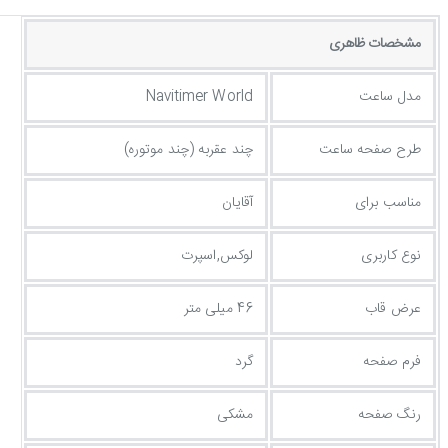
مشخصات ظاهری
مدل ساعت
Navitimer World
طرح صفحه ساعت
چند عقربه (چند موتوره)
مناسب برای
آقایان
نوع کاربری
لوکس,اسپرت
عرض قاب
46 میلی متر
فرم صفحه
گرد
رنگ صفحه
مشکی