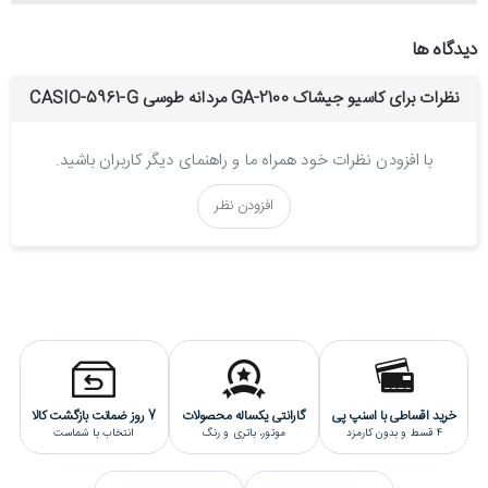
استایل این ساعت اسپرت است.
دیدگاه ها
جنس بند و بدنه ساعت مچی جی شاک مردانه :
نظرات برای کاسیو جیشاک GA-2100 مردانه طوسی CASIO-5961-G
جنس بدنه و بند این ساعت کاسیو از رزین بادوام و ضدحساسیت ساخته
شده است.
با افزودن نظرات خود همراه ما و راهنمای دیگر کاربران باشید.
موتور ساعت g-shock مردانه :
افزودن نظر
این ساعت کاسیو از یک موتور کوارتز(باتری خور) ژاپنی بهره می برد که از
کیفیت و دقت بسیار بالایی برخوردار است و دارای ضمانت یکساله فروشگاه
تک ثانیه می باشد.
قابلیت های دیگر ساعت:
نشان دادن زمان به صورت دیجیتال و آنالوگ
دارای کرنومتر
دارای تایمر معکوس
خرید اقساطی با اسنپ پی
گارانتی یکساله محصولات
7 روز ضمانت بازگشت کالا
دارای تقویم کامل
4 قسط و بدون کارمزد
موتور، باتری و رنگ
انتخاب با شماست
ساعت جهانی | 31 منطقه زمان جهانی(48 شهر)
دارای آلارم