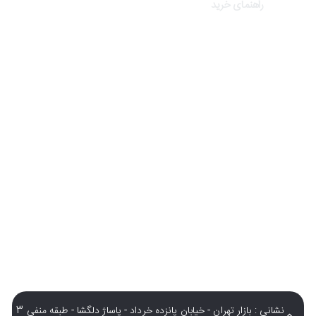
راهنمای خرید
درباره تک ثانیه
نحوه ارسال سفارشات
سوالات متداول
شرایط و قوانین
نشانی : بازار تهران - خیابان پانزده خرداد - پاساژ دلگشا - طبقه منفی 3