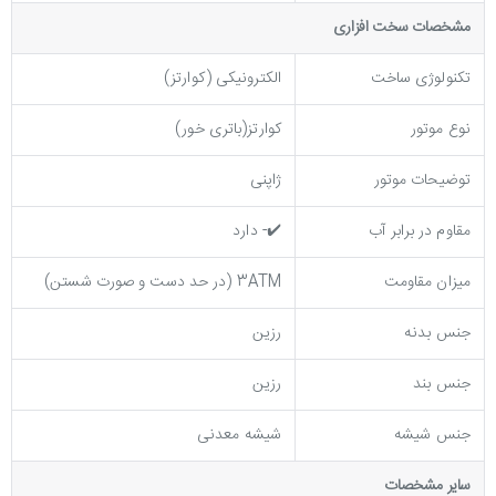
مشخصات سخت افزاری
تکنولوژی ساخت
الکترونیکی (کوارتز)
نوع موتور
کوارتز(باتری خور)
توضیحات موتور
ژاپنی
مقاوم در برابر آب
✔️- دارد
میزان مقاومت
3ATM (در حد دست و صورت شستن)
جنس بدنه
رزین
جنس بند
رزین
جنس شیشه
شیشه معدنی
ساير مشخصات