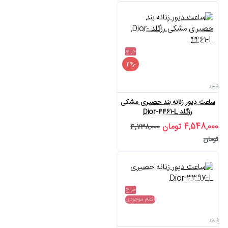
حراج
-4%
دیور
ساعت دیور زنانه بند حصیری مشکی
رزگلد Dior-4461-L
4,548,000 تومان
4,738,000
تومان
حراج
اتمام موجودی
دیور