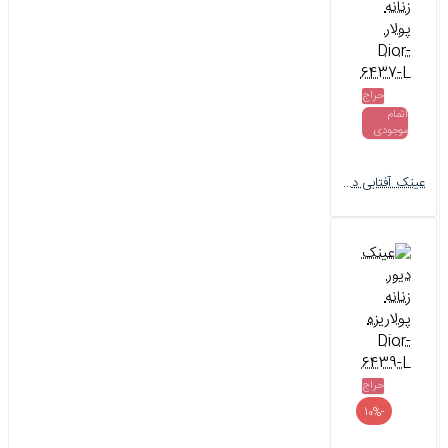
حراج
اتمام
موجودی
عینک آفتابی دیور زنانه پولار Dior-6437-L
حراج
-10%