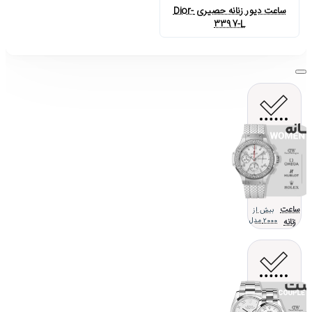
ساعت دیور زنانه حصیری Dior-
3397-L
ساعت
بیش از
زنانه
2000 مدل