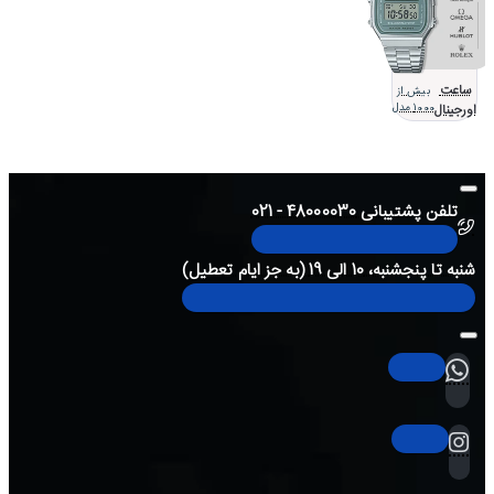
ساعت
بیش از
اورجینال
1000 مدل
تلفن پشتیبانی 48000030 - 021
شنبه تا پنجشنبه، 10 الی 19 (به جز ایام تعطیل)