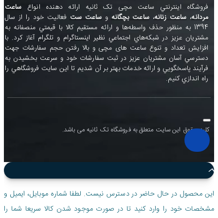
فروشگاه اينترنتي ساعت مچی تک ثانيه ارائه دهنده انواع
ساعت
مردانه
،
ساعت زنانه
،
ساعت بچگانه
و
ساعت ست
فعاليت خود را از سال
1394 به منظور حذف واسطه‌ها و ارائه مستقيم کالا با قيمتي منصفانه به
مشتريان عزيز در شبکه‌هاي اجتماعي نظير
اينستاگرام
و
تلگرام
آغاز کرد. با
افزايش تعداد و تنوع ساعت های مچی و بالا رفتن حجم سفارشات جهت
دسترسي آسان مشتريان عزيز در ثبت سفارشات خود و سرعت بخشيدن به
فرآيند پاسخگويي و ارائه خدمات بهتر بر آن شديم تا اين سايت فروشگاهي را
راه اندازي کنيم.
کلیه حقوق این سایت متعلق به فروشگاه تک ثانیه می باشد.
این محصول در حال حاضر در دسترس نیست. لطفا شماره موبایل، ایمیل و
مشخصات خود را وارد کنید تا در صورت موجود شدن کالا سریعا شما را