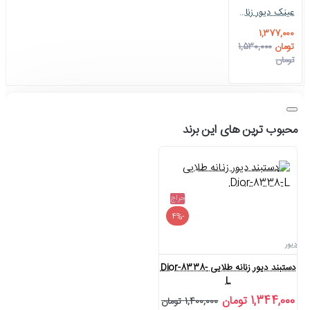
عینک دیور زنانه پولاریزه Dior-6439-L
1,377,000
تومان
1,530,000
تومان
محبوب ترین های این برند
حراج
-4%
دیور
دستبند دیور زنانه طلایی Dior-8338-
L
1,344,000 تومان
1,400,000 تومان