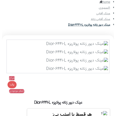
home
اکسسوری
عینک آفتابی
عینک آفتابی زنانه
عینک دیور زنانه پولاریزه Dior-6441-L
حراج
-10%
اتمام موجودی
عینک دیور زنانه پولاریزه Dior-6441-L
هر قسط با اسنپ پی: