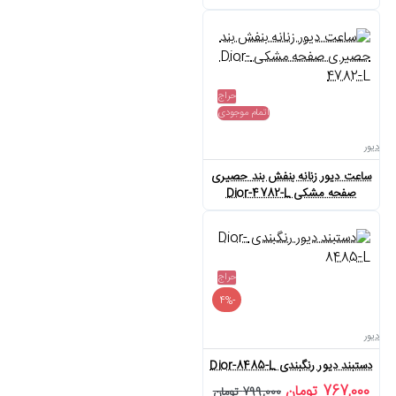
حراج
اتمام موجودی
دیور
ساعت دیور زنانه بنفش بند حصیری
صفحه مشکی Dior-4782-L
حراج
-4%
دیور
دستبند دیور رنگبندی Dior-8485-L
767,000 تومان
799,000 تومان