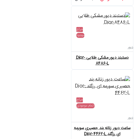
حراج
موجود
دیور
دستبند دیور مشکی طلایی Dior-
8486-L
حراج
اتمام موجودی
دیور
ساعت دیور زنانه بند حصیری سورمه
ای رزگلد Dior-4462-L