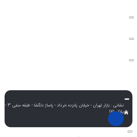
نحوه ارسال سفارشات
سوالات متداول
شرایط و قوانین
نشانی : بازار تهران - خیابان پانزده خرداد - پاساژ دلگشا - طبقه منفی 3 -
پلاک 171