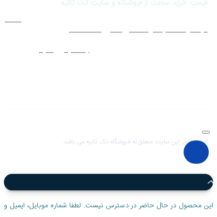
قیمت خرید ساعت از فروشگاه و سایت تک ثانیه
فروشگاه اينترنتي ساعت مچی تک ثانيه ارائه دهنده انواع
ساعت
مردانه
،
ساعت زنانه
،
ساعت بچگانه
و
ساعت ست
فعاليت خود را از سال
1394 به منظور حذف واسطه‌ها و ارائه مستقيم کالا با قيمتي منصفانه به
مشتريان عزيز در شبکه‌هاي اجتماعي نظير
اينستاگرام
و
تلگرام
آغاز کرد. با
افزايش تعداد و تنوع ساعت های مچی و بالا رفتن حجم سفارشات جهت
دسترسي آسان مشتريان عزيز در ثبت سفارشات خود و سرعت بخشيدن به
فرآيند پاسخگويي و ارائه خدمات بهتر بر آن شديم تا اين سايت فروشگاهي را
راه اندازي کنيم.
کلیه حقوق این سایت متعلق به فروشگاه تک ثانیه می باشد.
این محصول در حال حاضر در دسترس نیست. لطفا شماره موبایل، ایمیل و