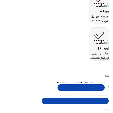
ساعت
بیش از
مردانه
2200 مدل
ساعت
بیش از
اورجینال
1000 مدل
تلفن پشتیبانی 48000030 - 021
شنبه تا پنجشنبه، 10 الی 19 (به جز ایام تعطیل)