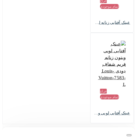
حراج
اتمام موجودی
عینک آفتابی زنانه لویی ویتون قرمز طلایی Louis Vuitton-6463-L
حراج
اتمام موجودی
عینک آفتابی لویی ویتون زنانه فریم شفاف دودی Louis-Vuitton-7583-L