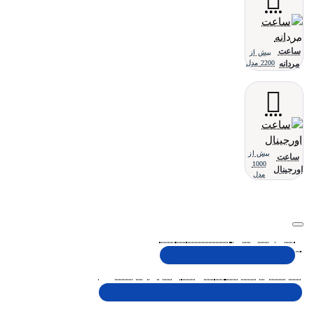
ساعت
بیش از
مردانه
2200 مدل
بیش از
ساعت
1000
اورجینال
مدل
تلفن پشتیبانی 48000030 - 021
شنبه تا پنجشنبه، 10 الی 19 (به جز ایام تعطیل)