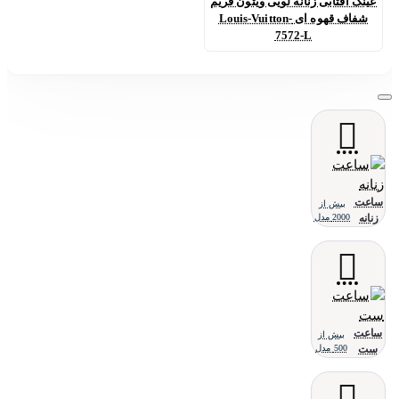
عینک آفتابی زنانه لویی ویتون فریم
شفاف قهوه ای Louis-Vuitton-
7572-L
ساعت
بیش از
زنانه
2000 مدل
ساعت
بیش از
ست
500 مدل