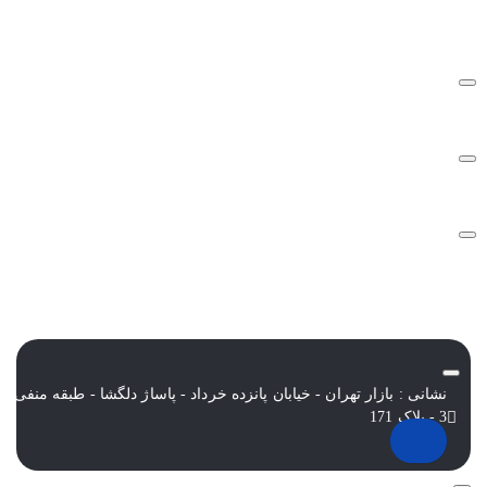
درباره تک ثانیه
نحوه ارسال سفارشات
سوالات متداول
شرایط و قوانین
نشانی : بازار تهران - خیابان پانزده خرداد - پاساژ دلگشا - طبقه منفی
3 - پلاک 171