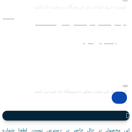
قیمت خرید ساعت از فروشگاه و سایت تک ثانیه
فروشگاه اينترنتي ساعت مچی تک ثانيه ارائه دهنده انواع
ساعت
مردانه
،
ساعت زنانه
،
ساعت بچگانه
و
ساعت ست
فعاليت خود را از
سال 1394 به منظور حذف واسطه‌ها و ارائه مستقيم کالا با قيمتي
منصفانه به مشتريان عزيز در شبکه‌هاي اجتماعي
نظير
اينستاگرام
و
تلگرام
آغاز کرد. با افزايش تعداد و تنوع ساعت های
مچی و بالا رفتن حجم سفارشات جهت دسترسي آسان مشتريان عزيز
در ثبت سفارشات خود و سرعت بخشيدن به فرآيند پاسخگويي و ارائه
خدمات بهتر بر آن شديم تا اين سايت فروشگاهي را راه اندازي کنيم.
کلیه حقوق این سایت متعلق به فروشگاه تک ثانیه می باشد.
این محصول در حال حاضر در دسترس نیست. لطفا شماره