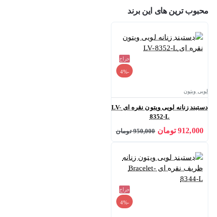
محبوب ترین های این برند
حراج
-4%
لویی ویتون
دستبند زنانه لویی ویتون نقره ای LV-
8352-L
912,000 تومان
950,000 تومان
حراج
-4%