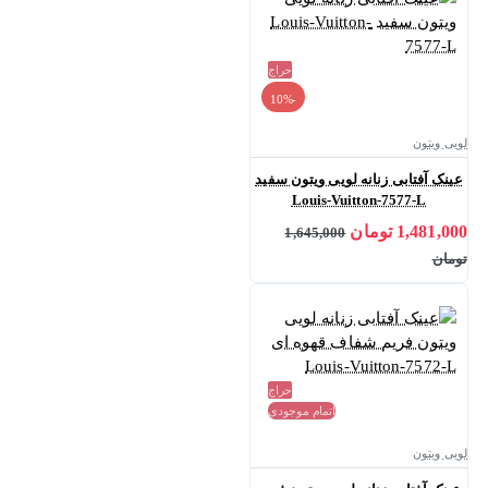
حراج
-10%
لویی ویتون
عینک آفتابی زنانه لویی ویتون سفید
Louis-Vuitton-7577-L
1,481,000 تومان
1,645,000
تومان
حراج
اتمام موجودی
لویی ویتون