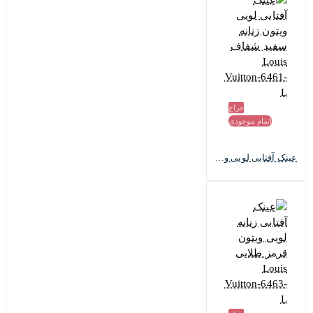
حراج
اتمام موجودی
عینک آفتابی لویی ویتون زنانه سفید شفاف Louis Vuitton-6461-L