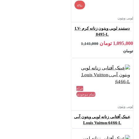
-4%
لویی ویتون
دستبند لویی ویتون زنانه کرم LV-
8495-L
1,095,000 تومان
1,141,000
تومان
حراج
اتمام موجودی
لویی ویتون
عینک آفتابی زنانه لویی ویتون آبی
Louis Vuitton-6466-L