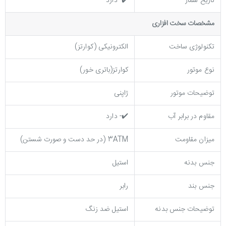
تاریخ شمار
✔️- دارد
مشخصات سخت افزاری
تکنولوژی ساخت
الکترونیکی (کوارتز)
نوع موتور
کوارتز(باتری خور)
توضیحات موتور
ژاپنی
مقاوم در برابر آب
✔️- دارد
میزان مقاومت
3ATM (در حد دست و صورت شستن)
جنس بدنه
استیل
جنس بند
رابر
توضيحات جنس بدنه
استیل ضد زنگ