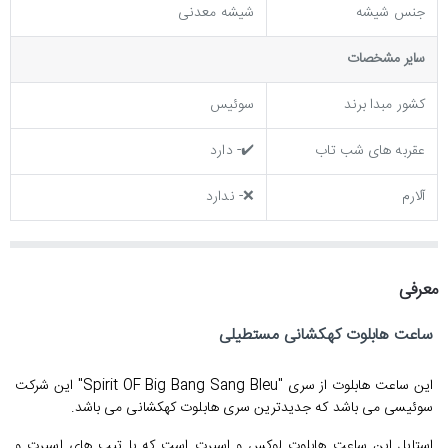
جنس شیشه
شیشه معدنی
ساير مشخصات
کشور مبدا برند
سوئیس
عقربه های شب تاب
✔️- دارد
آلارم
❌- ندارد
معرفی
ساعت هابلوت کهکشانی مستطیلی
این ساعت هابلوت از سری "Spirit OF Big Bang Sang Bleu" این شرکت
سوئیسی می باشد که جدیدترین سری هابلوت کهکشانی می باشد.
استایل این ساعت هابلوت لوکس و اسپرت است که با تیپ های اسپرت و