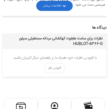
غیرسمی ست می شود.
جنس بند و بدنه ساعت مچی هابلوت
Spirit OF
Big Bang Sang
:
Bleu
دیدگاه ها
نظرات برای ساعت هابلوت کهکشانی مردانه مستطیلی سیلور
جنس بدنه و قفل این ساعت هابلوت از استیل ضدزنگ و ضدحساسیت
HUBLOT-5366-G
ساخته شده است. همچنین بخاطر آبکاری قوی و با ثباتی که بروی بدنه و قفل
این ساعت هابلوت انجام شده، کاملا رنگ ثابتی دارد و با شستشو و استفاده
مداوم تغییر رنگ نمی دهد. جنس بندش هم رابر است.
با افزودن نظرات خود همراه ما و راهنمای دیگر کاربران باشید.
افزودن نظر
موتور ساعت هابلوت کهکشانی:
این ساعت هابلوت از یک موتور کوارتز(باتری خور) ژاپنی بهره می برد که
ساخت شرکت میوتا می باشد و از کیفیت و دقت بسیار بالایی برخوردار است
و دارای ضمانت یکساله فروشگاه تک ثانیه می باشد.
قابلیت های ساعت هابلوت کهکشانی: