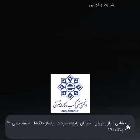
شرایط و قوانین
نشانی : بازار تهران - خیابان پانزده خرداد - پاساژ دلگشا - طبقه منفی 3
- پلاک 171