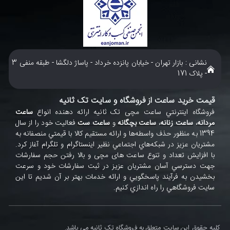
نشانی : بازار تهران - خیابان پانزده خرداد - پاساژ دلگشا - طبقه منفی 3
- پلاک 171
قیمت خرید ساعت از فروشگاه و سایت تک ثانیه
فروشگاه اينترنتي ساعت مچی تک ثانيه ارائه دهنده انواع
ساعت
مردانه
،
ساعت زنانه
،
ساعت بچگانه
و
ساعت ست
فعاليت خود را از سال
1394 به منظور حذف واسطه‌ها و ارائه مستقيم کالا با قيمتي منصفانه به
مشتريان عزيز در شبکه‌هاي اجتماعي نظير
اينستاگرام
و
تلگرام
آغاز کرد.
با افزايش تعداد و تنوع ساعت های مچی و بالا رفتن حجم سفارشات
جهت دسترسي آسان مشتريان عزيز در ثبت سفارشات خود و سرعت
بخشيدن به فرآيند پاسخگويي و ارائه خدمات بهتر بر آن شديم تا اين
سايت فروشگاهي را راه اندازي کنيم.
کلیه حقوق این سایت متعلق به فروشگاه تک ثانیه می باشد.