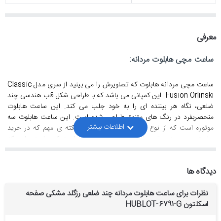
معرفی
ساعت مچی هابلوت مردانه:
ساعت مچی مردانه هابلوت که تصاویرش را می بینید از سری مدل
Classic
Fusion Orlinski
این کمپانی می باشد که با طراحی شکل قاب هندسی چند
ضلعی، نگاه هر بیننده ای را به خود جلب می کند. این ساعت هابلوت
منحصربفرد در رنگ های متنوع طراحی شده است. این ساعت هابلوت سه
موتوره است که از نوع کرنوگراف می باشد. یک نکته ی مهم که در خرید
ساعت مچی سه موتوره باید بهش دقت کنید این است که ساعت هایی که
موتورشون از نوع کوارتز(باتری خور) است بالاترین کیفیتش باید سه موتوره از
نوع کرنوگراف باشد.
دیدگاه ها
ساعت عقربه ای هابلوت رو با چه تیپ و لباسی ست کنیم ؟
نظرات برای ساعت هابلوت مردانه چند ضلعی رزگلد مشکی صفحه
استایل این ساعت هابلوت مردانه لوکس و اسپرت است و ترجیحا با تیپ های
اسکلتون HUBLOT-6791-G
اسپرت و غیررسمی ست می شود.
جنس بند و بدنه ساعت مچی مردانه هابلوت: