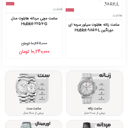
حراج
هابلوت
حراج
-4%
هابلوت
ها
ساعت مچی مردانه هابلوت مدل
اتمام موجودی
Hublot-2257-G
ساعت زنانه هابلوت سیلور سرمه ای
س
دورنگین Hublot-9857-L
10,667,000 تومان
10,240,000 تومان
ساعت زنانه
ساعت ست
بیش از 2000 مدل
بیش از 500 مدل