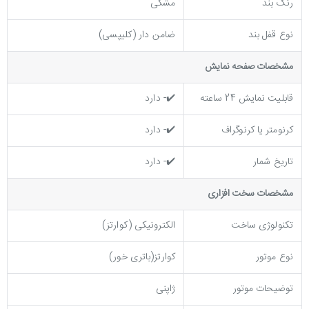
رنگ بند
مشکی
نوع قفل بند
ضامن دار (کلیپسی)
مشخصات صفحه نمايش
قابلیت نمایش 24 ساعته
✔️- دارد
کرنومتر یا کرنوگراف
✔️- دارد
تاریخ شمار
✔️- دارد
مشخصات سخت افزاری
تکنولوژی ساخت
الکترونیکی (کوارتز)
نوع موتور
کوارتز(باتری خور)
توضیحات موتور
ژاپنی