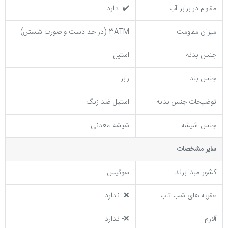
مقاوم در برابر آب
✔️- دارد
میزان مقاومت
3ATM (در حد دست و صورت شستن)
جنس بدنه
استیل
جنس بند
رابر
توضيحات جنس بدنه
استیل ضد زنگ
جنس شیشه
شیشه معدنی
ساير مشخصات
کشور مبدا برند
سوئیس
عقربه های شب تاب
❌- ندارد
آلارم
❌- ندارد