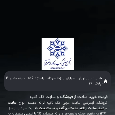
نشانی : بازار تهران - خیابان پانزده خرداد - پاساژ دلگشا - طبقه منفی 3
- پلاک 171
قیمت خرید ساعت از فروشگاه و سایت تک ثانیه
فروشگاه اينترنتي ساعت مچی تک ثانيه ارائه دهنده انواع
ساعت
مردانه
،
ساعت زنانه
،
ساعت بچگانه
و
ساعت ست
فعاليت خود را از سال
1394 به منظور حذف واسطه‌ها و ارائه مستقيم کالا با قيمتي منصفانه به