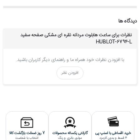
دهد و موتوری که در موقعیت ساعت 9 قرار گرفته، دقیقه شمار کرنوگراف
است؛ همچنین ثانیه شمار ساعت، ثانیه شمار کرنوگراف محسوب می شود که
با فشردن دکمه استارت کرنوگراف شروع به کار می کند. برای استفاده از
دیدگاه ها
کرنوگراف ساعت دو عدد دکمه فشاری در بالا و پایین پیچ تنظیم ساعت
طراحی شده است که دکمه بالایی استارت/استاپ کرنوگراف است و دکمه
نظرات برای ساعت هابلوت مردانه نقره ای مشکی صفحه سفید
پایینی ریستارت کرنوگراف است که با زدن آن کرنوگراف به حالت صفر بر
میگردد.
HUBLOT-6794-L
استایل این ساعت هابلوت اسپرت است و با تیپ های روزمره و غیررسمی
با افزودن نظرات خود همراه ما و راهنمای دیگر کاربران باشید.
ست می شود.
جنس بند و بدنه ساعت هوبلو
افزودن نظر
جنس بدنه و قفل این ساعت هابلوت یا هوبلو از استیل ضدزنگ و
ضدحساسیت ساخته شده است و بخاطر آبکاری قوی و با ثباتی که بروی این
قسمت ها انجام شده، کاملا رنگ ثابتی دارد و با شستشو و استفاده مداوم
تغییر رنگ نمی دهد. همچنین جنس بند ساعت نیز از رابر است.
موتور ساعت هوبلو
خرید اقساطی با اسنپ پی
گارانتی یکساله محصولات
7 روز ضمانت بازگشت کالا
4 قسط و بدون کارمزد
موتور، باتری و رنگ
انتخاب با شماست