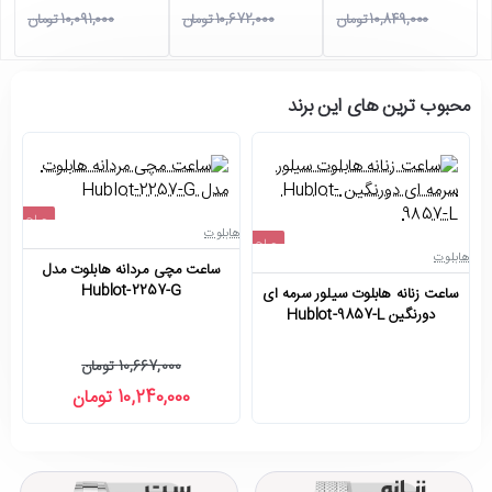
10,849,000 تومان
10,672,000 تومان
10,091,000 تومان
محبوب ترین های این برند
حراج
هابلوت
حراج
-4%
هابلوت
ها
ساعت مچی مردانه هابلوت مدل
اتمام موجودی
Hublot-2257-G
ساعت زنانه هابلوت سیلور سرمه ای
س
دورنگین Hublot-9857-L
10,667,000 تومان
10,240,000 تومان