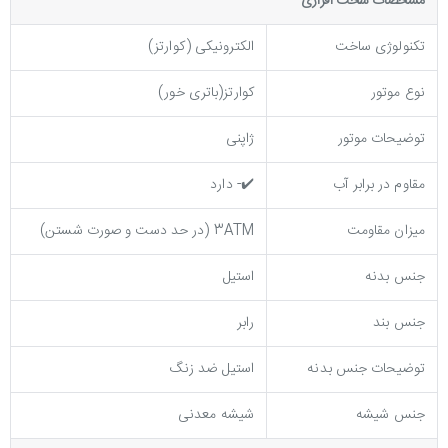
مشخصات سخت افزاری
تکنولوژی ساخت
الکترونیکی (کوارتز)
نوع موتور
کوارتز(باتری خور)
توضیحات موتور
ژاپنی
مقاوم در برابر آب
✔️- دارد
میزان مقاومت
3ATM (در حد دست و صورت شستن)
جنس بدنه
استیل
جنس بند
رابر
توضيحات جنس بدنه
استیل ضد زنگ
جنس شیشه
شیشه معدنی