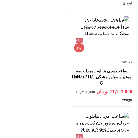
تومان
حراج
-4%
هابلوت
ساعت مچی هابلوت مردانه سه
موتوره سیلور مشکی Hublot-3118-
G
11,127,000 تومان
11,591,000
تومان
حراج