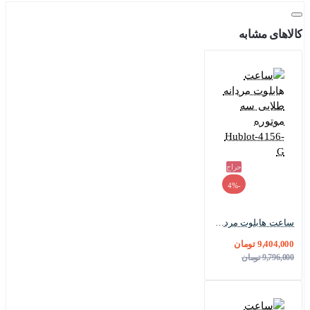
قابلیت های ساعت هابلوت سه موتوره کرنوگراف :
کالاهای مشابه
این ساعت هابلوت علاوه بر نشان دادن زمان؛ دارای نشانگر AM/PM،
دارای تقویم و کرنوگراف است.
حراج
-4%
ساعت هابلوت مردانه طلایی سه موتوره Hublot-4156-G
9,404,000 تومان
9,796,000 تومان