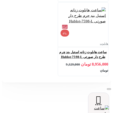
حراج
-4%
هابلوت
ساعت هابلوت زنانه استیل بند چرم
طرح دار صورتی Hublot-7598-L
8,956,000 تومان
9,329,000
تومان