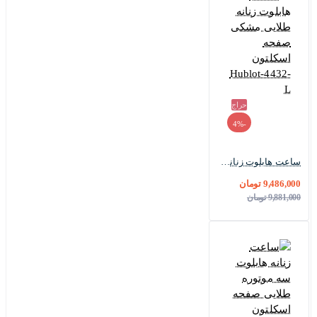
حراج
-4%
ساعت هابلوت زنانه طلایی مشکی صفحه اسکلتون Hublot-4432-L
9,486,000 تومان
9,881,000 تومان