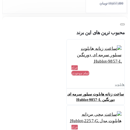
10,657,000 تومان
محبوب ترین های این برند
حراج
اتمام موجودی
هابلوت
ساعت زنانه هابلوت سیلور سرمه ای
دورنگین Hublot-9857-L
حراج