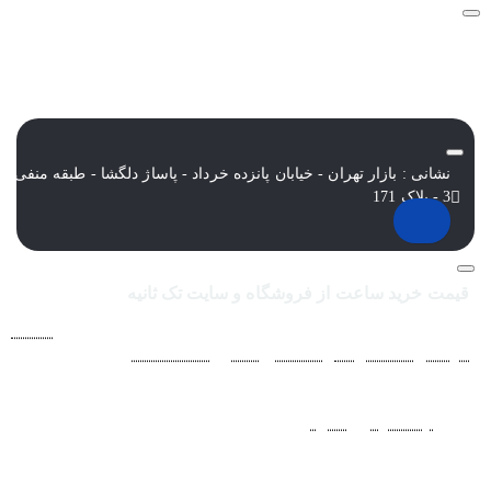
نشانی : بازار تهران - خیابان پانزده خرداد - پاساژ دلگشا - طبقه منفی
3 - پلاک 171
قیمت خرید ساعت از فروشگاه و سایت تک ثانیه
فروشگاه اينترنتي ساعت مچی تک ثانيه ارائه دهنده انواع
ساعت
مردانه
،
ساعت زنانه
،
ساعت بچگانه
و
ساعت ست
فعاليت خود را از
سال 1394 به منظور حذف واسطه‌ها و ارائه مستقيم کالا با قيمتي
منصفانه به مشتريان عزيز در شبکه‌هاي اجتماعي
نظير
اينستاگرام
و
تلگرام
آغاز کرد. با افزايش تعداد و تنوع ساعت های
مچی و بالا رفتن حجم سفارشات جهت دسترسي آسان مشتريان عزيز
در ثبت سفارشات خود و سرعت بخشيدن به فرآيند پاسخگويي و ارائه