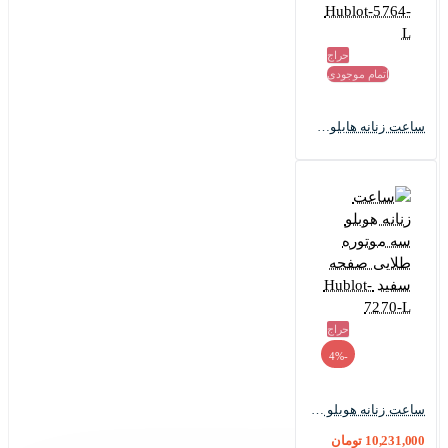
حراج
اتمام موجودی
ساعت زنانه هابلوت سه موتوره طلایی صفحه اسکلتون Hublot-5764-L
حراج
-4%
ساعت زنانه هوبلو سه موتوره طلایی صفحه سفید Hublot-7270-L
10,231,000 تومان