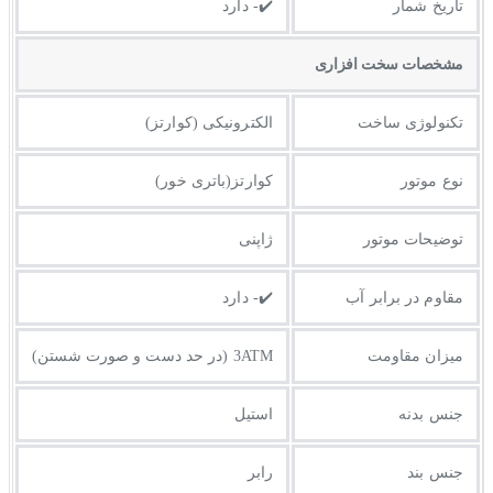
تاریخ شمار
✔️- دارد
مشخصات سخت افزاری
تکنولوژی ساخت
الکترونیکی (کوارتز)
نوع موتور
کوارتز(باتری خور)
توضیحات موتور
ژاپنی
مقاوم در برابر آب
✔️- دارد
میزان مقاومت
3ATM (در حد دست و صورت شستن)
جنس بدنه
استیل
جنس بند
رابر