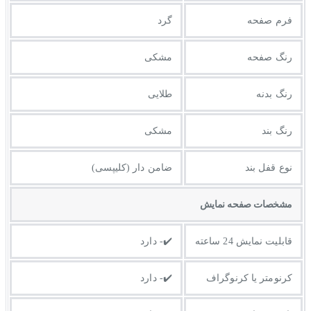
فرم صفحه
گرد
رنگ صفحه
مشکی
رنگ بدنه
طلایی
رنگ بند
مشکی
نوع قفل بند
ضامن دار (کلیپسی)
مشخصات صفحه نمايش
قابلیت نمایش 24 ساعته
✔️- دارد
کرنومتر یا کرنوگراف
✔️- دارد