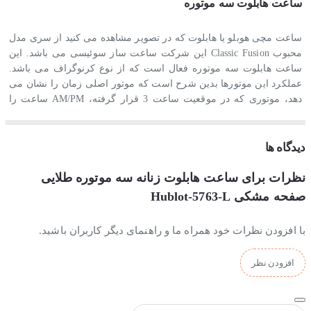
ساعت هابلوت سه موتوره
ساعت مچی هوبلو یا هابلوت که در تصویر مشاهده می کنید از سری مدل
محبوب
Classic Fusion
این شرکت ساعت ساز سوئیسی می باشد. این
ساعت هابلوت سه موتوره فعال است که از نوع کرنوگراف می باشد.
عملکرد این موتورها بدین شرح است که موتور اصلی زمان را نشان می
دهد، موتوری که در موقعیت ساعت 3 قرار گرفته، AM/PM ساعت را
نشان می دهد و موتوری که در موقعیت ساعت 9 قرار گرفته، دقیقه
شمار کرنوگراف است؛ همچنین ثانیه شمار ساعت، ثانیه شمار
کرنوگراف محسوب می شود که با فشردن دکمه استارت کرنوگراف
دیدگاه ها
شروع به کار می کند. برای استفاده از کرنوگراف ساعت دو عدد دکمه
فشاری در بالا و پایین پیچ تنظیم ساعت طراحی شده است که دکمه
نظرات برای ساعت هابلوت زنانه سه موتوره طلایی
بالایی استارت/استاپ کرنوگراف است و دکمه پایینی ریستارت
صفحه مشکی Hublot-5763-L
کرنوگراف است که با زدن آن کرنوگراف به حالت صفر بر میگردد.
با افزودن نظرات خود همراه ما و راهنمای دیگر کاربران باشید.
استایل این ساعت هابلوت اسپرت است و با تیپ های روزمره و
غیررسمی ست می شود.
افزودن نظر
جنس بند و بدنه ساعت هوبلو
جنس بدنه و قفل این ساعت هابلوت یا هوبلو از استیل ضدزنگ و