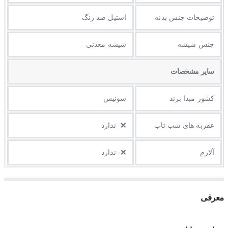
توضيحات جنس بدنه
استیل ضد زنگ
جنس شیشه
شیشه معدنی
ساير مشخصات
کشور مبدا برند
سوئیس
عقربه های شب تاب
❌- ندارد
آلارم
❌- ندارد
معرفی