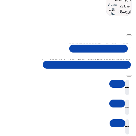
بیش از
ساعت
1000
اورجینال
مدل
تلفن پشتیبانی 48000030 - 021
شنبه تا پنجشنبه، 10 الی 19 (به جز ایام تعطیل)