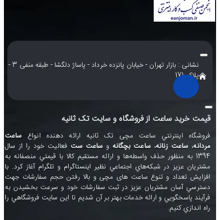
نشانی : بازار تهران - خیابان پانزده خرداد - پاساژ دلگشا - طبقه منفی 3 -
پلاک 171
قیمت خرید ساعت از فروشگاه و سایت تک ثانیه
فروشگاه اينترنتي ساعت مچی تک ثانيه ارائه دهنده انواع
ساعت
مردانه
،
ساعت زنانه
،
ساعت بچگانه
و
ساعت ست
فعاليت خود را از سال
1394 به منظور حذف واسطه‌ها و ارائه مستقيم کالا با قيمتي منصفانه به
مشتريان عزيز در شبکه‌هاي اجتماعي نظير
اينستاگرام
و
تلگرام
آغاز کرد. با
افزايش تعداد و تنوع ساعت های مچی و بالا رفتن حجم سفارشات جهت
دسترسي آسان مشتريان عزيز در ثبت سفارشات خود و سرعت بخشيدن به
فرآيند پاسخگويي و ارائه خدمات بهتر بر آن شديم تا اين سايت فروشگاهي را
راه اندازي کنيم.