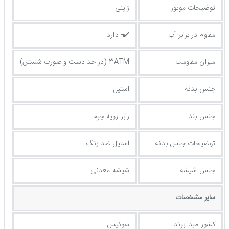
توضیحات موتور
ژاپنی
مقاوم در برابر آب
✔️- دارد
میزان مقاومت
3ATM (در حد دست و صورت شستن)
جنس بدنه
استیل
جنس بند
رابر-رویه چرم
توضيحات جنس بدنه
استیل ضد زنگ
جنس شیشه
شیشه معدنی
ساير مشخصات
کشور مبدا برند
سوئیس