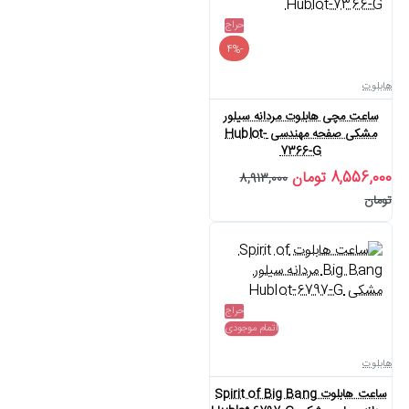
حراج
-4%
هابلوت
ساعت مچی هابلوت مردانه سیلور
مشکی صفحه مهندسی Hublot-
7366-G
8,556,000 تومان
8,913,000
تومان
حراج
اتمام موجودی
هابلوت
ساعت هابلوت Spirit of Big Bang