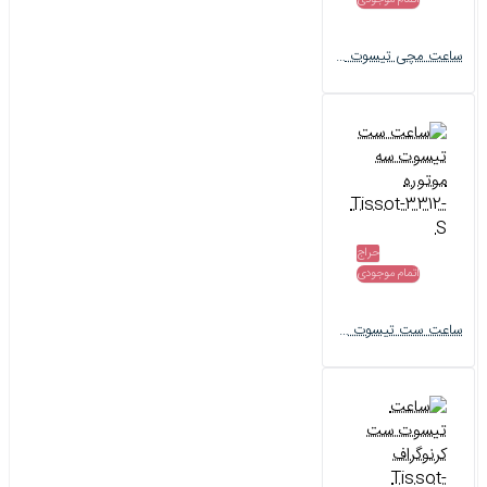
اتمام موجودی
ساعت مچی تیسوت ست کرنوگراف Tissot-3310-S
حراج
اتمام موجودی
ساعت ست تیسوت سه موتوره Tissot-3312-S