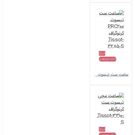
حراج
اتمام موجودی
ساعت ست تیسوت PRC200 کرنوگراف Tissot-3285-S
حراج