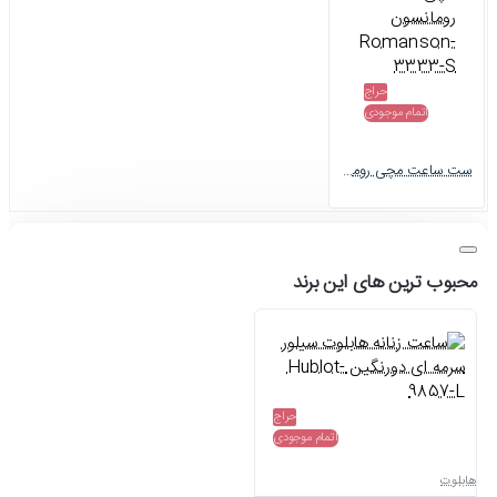
حراج
اتمام موجودی
ست ساعت مچی رومانسون Romanson-3333-S
محبوب ترین های این برند
حراج
اتمام موجودی
هابلوت