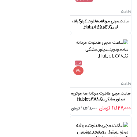
هابلوت
ساعت مچی مردانه هابلوت کرنوگراف
آبی Hublot-6583-G
حراج
-4%
هابلوت
ساعت مچی هابلوت مردانه سه موتوره
سیلور مشکی Hublot-3118-G
11,127,000 تومان
11,591,000 تومان