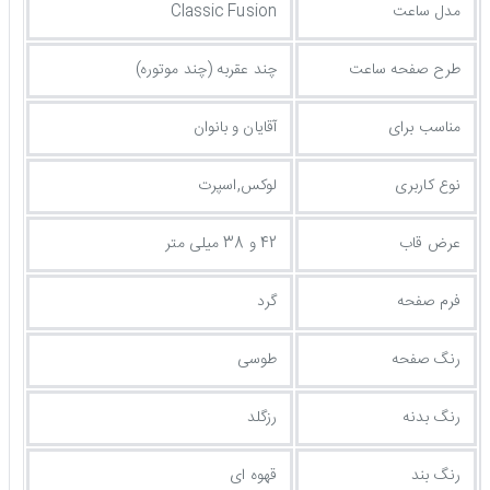
مدل ساعت
Classic Fusion
طرح صفحه ساعت
چند عقربه (چند موتوره)
مناسب برای
آقایان و بانوان
نوع کاربری
لوکس,اسپرت
عرض قاب
42 و 38 میلی متر
فرم صفحه
گرد
رنگ صفحه
طوسی
رنگ بدنه
رزگلد
رنگ بند
قهوه ای