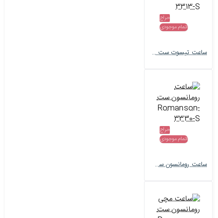
حراج
اتمام موجودی
ساعت تیسوت ست کرنوگراف Tissot-3313-S
حراج
اتمام موجودی
ساعت رومانسون ست Romanson-3330-S