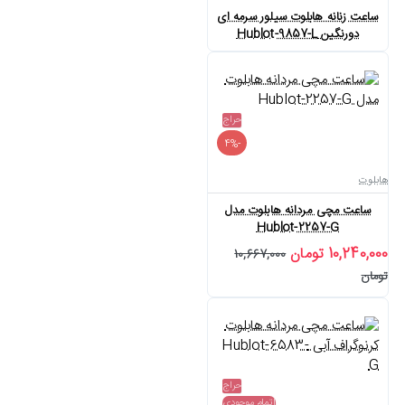
ساعت زنانه هابلوت سیلور سرمه ای
دورنگین Hublot-9857-L
حراج
-4%
هابلوت
ساعت مچی مردانه هابلوت مدل
Hublot-2257-G
10,240,000 تومان
10,667,000
تومان
حراج
اتمام موجودی