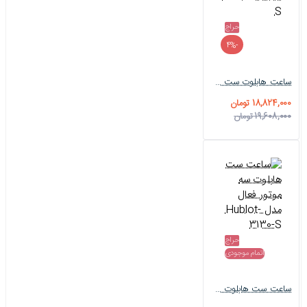
حراج
-4%
ساعت هابلوت ست سه موتوره رزگلد بند چرم Hublot-2919-S
18,824,000 تومان
19,608,000 تومان
حراج
اتمام موجودی
ساعت ست هابلوت سه موتور فعال مدل Hublot-3130-S