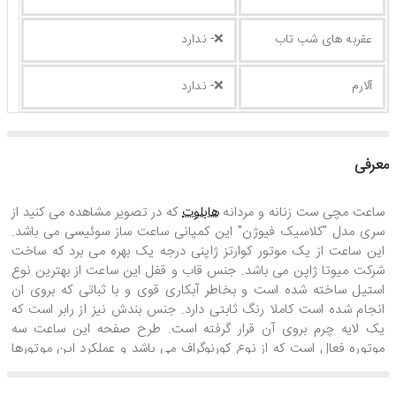
عقربه های شب تاب
❌- ندارد
آلارم
❌- ندارد
معرفی
ساعت مچی ست زنانه و مردانه
هابلوت
که در تصویر مشاهده می کنید از
سری مدل "کلاسیک فیوژن" این کمپانی ساعت ساز سوئیسی می باشد.
این ساعت از یک موتور کوارتز ژاپنی درجه یک بهره می برد که ساخت
شرکت میوتا ژاپن می باشد. جنس قاب و قفل این ساعت از بهترین نوع
استیل ساخته شده است و بخاطر آبکاری قوی و با ثباتی که بروی ان
انجام شده است کاملا رنگ ثابتی دارد. جنس بندش نیز از رابر است که
یک لایه چرم بروی آن قرار گرفته است. طرح صفحه این ساعت سه
موتوره فعال است که از نوع کورنوگراف می باشد و عملکرد این موتورها
بدین شرح است: موتور اصلی که زمان را نشان می دهد، موتوری که در
موقعیت ساعت 3 طراحی شده است 24 ساعت شبانه روز را نشان می