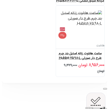
مردانه سیلور مشکی Hublot-6797-G
حراج
-4%
هابلوت
ساعت هابلوت زنانه استیل بند چرم
طرح دار صورتی Hublot-7598-L
8,956,000 تومان
9,329,000
تومان