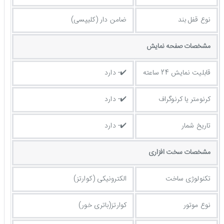
نوع قفل بند
ضامن دار (کلیپسی)
مشخصات صفحه نمايش
قابلیت نمایش 24 ساعته
✔️- دارد
کرنومتر یا کرنوگراف
✔️- دارد
تاریخ شمار
✔️- دارد
مشخصات سخت افزاری
تکنولوژی ساخت
الکترونیکی (کوارتز)
نوع موتور
کوارتز(باتری خور)