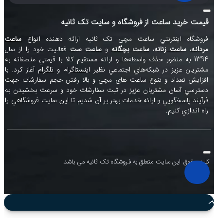
قیمت خرید ساعت از فروشگاه و سایت تک ثانیه
فروشگاه اينترنتي ساعت مچی تک ثانيه ارائه دهنده انواع
ساعت
مردانه
،
ساعت زنانه
،
ساعت بچگانه
و
ساعت ست
فعاليت خود را از سال
1394 به منظور حذف واسطه‌ها و ارائه مستقيم کالا با قيمتي منصفانه به
مشتريان عزيز در شبکه‌هاي اجتماعي نظير
اينستاگرام
و
تلگرام
آغاز کرد. با
افزايش تعداد و تنوع ساعت های مچی و بالا رفتن حجم سفارشات جهت
دسترسي آسان مشتريان عزيز در ثبت سفارشات خود و سرعت بخشيدن به
فرآيند پاسخگويي و ارائه خدمات بهتر بر آن شديم تا اين سايت فروشگاهي را
راه اندازي کنيم.
کلیه حقوق این سایت متعلق به فروشگاه تک ثانیه می باشد.