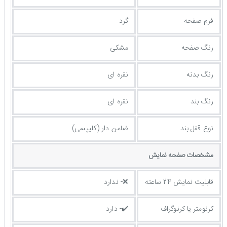
فرم صفحه
گرد
رنگ صفحه
مشکی
رنگ بدنه
نقره ای
رنگ بند
نقره ای
نوع قفل بند
ضامن دار (کلیپسی)
مشخصات صفحه نمايش
قابلیت نمایش 24 ساعته
❌- ندارد
کرنومتر یا کرنوگراف
✔️- دارد