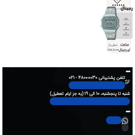
ساعت
بیش از
اورجینال
1000 مدل
تلفن پشتیبانی 48000030 - 021
شنبه تا پنجشنبه، 10 الی 19 (به جز ایام تعطیل)