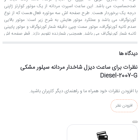
ضدحساسیت می باشد. این ساعت اسپرت مردانه از یک موتور کوارتز ژاپنی
درجه یک برخوردار هست. طرح صفحه اش سه موتوره فعال هست که از نوع
کورنوگراف می باشد و عملکرد موتور هایش به شرح زیر است: موتور بالایی
صدم ثانیه کورنوگراف، موتور سمت چپی دقیقه شمار کورنوگراف و موتور پایینی
ثانیه شمار کورنوگراف می باشد. همچنین شمارنده تقویم دازد. قطر صفحه اش
51 میلی متر و قفل بندش از نوع کلیپسی ضامن دار هست. ضدآّب 3ATM
است و استایل این ساعت اسپورت می باشد. و جمله آخر اینکه کیفیت ساخت
دیدگاه ها
این ساعت “هایکپی درجه1” هست و از لحاظ تمام جزئیات کاملا مشابه
اورجینالش ساخته شده است.
نظرات برای ساعت دیزل شاخدار مردانه سیلور مشکی
Diesel-2007-G
با افزودن نظرات خود همراه ما و راهنمای دیگر کاربران باشید.
افزودن نظر