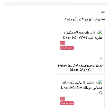
محبوب ترین های این برند
حراج
اتمام موجودی
دیزل
دیزل براوو مردانه مشکی عقربه قرمز
Diesel-5972-G
حراج
اتمام موجودی