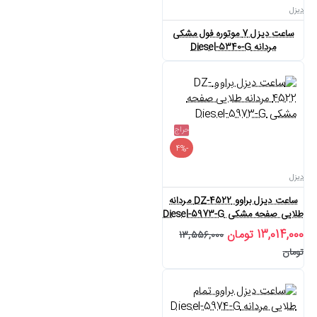
دیزل
ساعت دیزل 7 موتوره فول مشکی
مردانه Diesel-5340-G
حراج
-4%
دیزل
ساعت دیزل براوو DZ-4522 مردانه
طلایی صفحه مشکی Diesel-5973-G
13,014,000 تومان
13,556,000
تومان