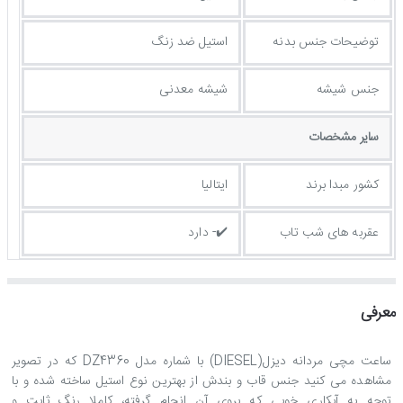
توضيحات جنس بدنه
استیل ضد زنگ
جنس شیشه
شیشه معدنی
ساير مشخصات
کشور مبدا برند
ایتالیا
عقربه های شب تاب
✔️- دارد
معرفی
ساعت مچی مردانه دیزل(DIESEL) با شماره مدل DZ4360 که در تصویر
مشاهده می کنید جنس قاب و بندش از بهترین نوع استیل ساخته شده و با
توجه به آبکاری خوبی که بروی آن انجام گرفته، کاملا رنگ ثابت و