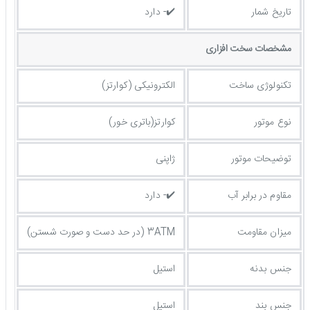
تاریخ شمار
✔️- دارد
مشخصات سخت افزاری
تکنولوژی ساخت
الکترونیکی (کوارتز)
نوع موتور
کوارتز(باتری خور)
توضیحات موتور
ژاپنی
مقاوم در برابر آب
✔️- دارد
میزان مقاومت
3ATM (در حد دست و صورت شستن)
جنس بدنه
استیل
جنس بند
استیل