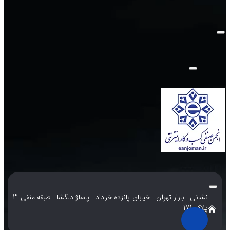
نشانی : بازار تهران - خیابان پانزده خرداد - پاساژ دلگشا - طبقه منفی 3 -
پلاک 171