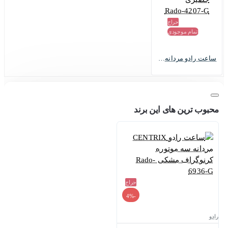
حراج
اتمام موجودی
ساعت رادو مردانه سه موتوره بند حصیری Rado-4207-G
محبوب ترین های این برند
حراج
-4%
رادو