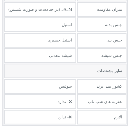
میزان مقاومت
3ATM (در حد دست و صورت شستن)
جنس بدنه
استیل
جنس بند
استیل,حصیری
جنس شیشه
شیشه معدنی
ساير مشخصات
کشور مبدا برند
سوئیس
عقربه های شب تاب
❌- ندارد
آلارم
❌- ندارد