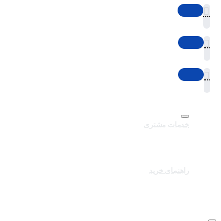
خدمات مشتری
تماس با ما
برندهای سایت
کالاهای ویژه
راهنمای خرید
درباره تک ثانیه
نحوه ارسال سفارشات
سوالات متداول
شرایط و قوانین