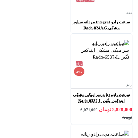
رادو
ساعت رادو Integral مردانه سیلور
مشکی Rado-8248-G
حراج
-4%
رادو
ساعت رادو زنانه سرامیکی مشکی
ایندکس نگین Rado-6537-L
5,828,000 تومان
6,071,000
تومان