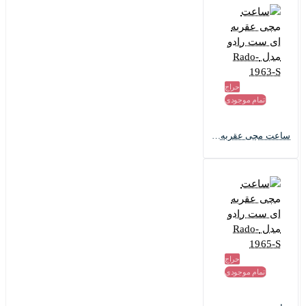
حراج
اتمام موجودی
ساعت مچی عقربه ای ست رادو مدل Rado-1963-S
حراج
اتمام موجودی