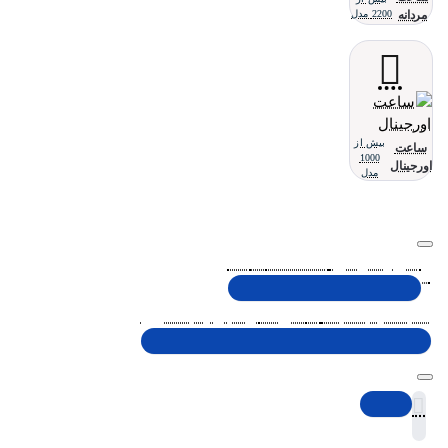
مردانه
2200 مدل
بیش از
ساعت
1000
اورجینال
مدل
تلفن پشتیبانی 48000030 - 021
شنبه تا پنجشنبه، 10 الی 19 (به جز ایام تعطیل)