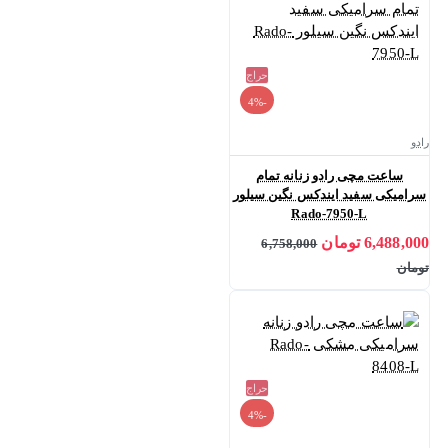
حراج
-4%
رادو
ساعت مچی رادو زنانه تمام
سرامیکی سفید ایندکس نگین سیلور
Rado-7950-L
6,488,000 تومان
6,758,000
تومان
حراج
-4%