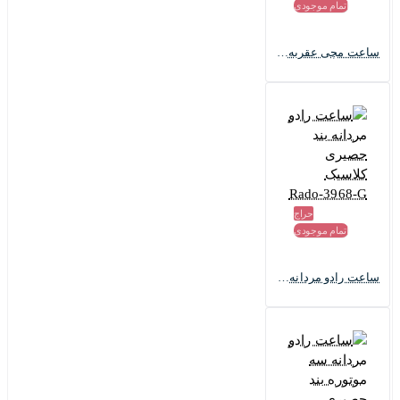
اتمام موجودی
ساعت مچی عقربه ای ست رادو مدل Rado-1970-S
حراج
اتمام موجودی
ساعت رادو مردانه بند حصیری کلاسیک Rado-3968-G