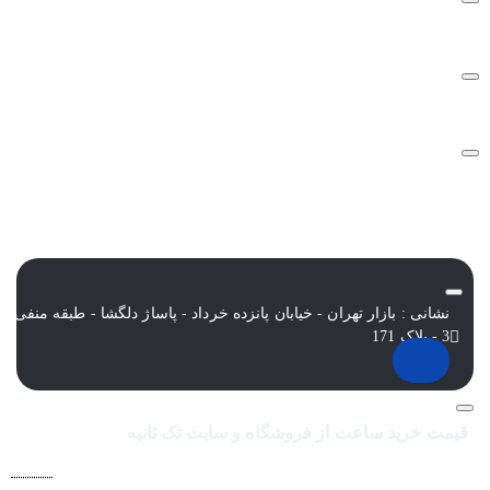
نشانی : بازار تهران - خیابان پانزده خرداد - پاساژ دلگشا - طبقه منفی
3 - پلاک 171
قیمت خرید ساعت از فروشگاه و سایت تک ثانیه
فروشگاه اينترنتي ساعت مچی تک ثانيه ارائه دهنده انواع
ساعت