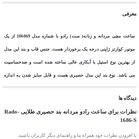
معرفی
ساعت مچی مردانه و زنانه( ست) رادو با شماره مدل 106069 از یک
موتور کوارتز ژاپنی درجه یک برخوردار هست. جنس قاب و بند این مدل
از بهترین نوع استیل با آبکاری عالی ساخته شده است و ضدحساسیت
می باشد. نوع بند این مدل حصیری هست و قابل سایز شدن به اندازه
های مختلف است. رنگ قاب و بند آن طلایی و رنگ صفحش مشکی می
دیدگاه ها
باشد. 8 عدد نگین کار شده در داخل صفحه جلوه خاصی به آن داده است.
نظرات برای ساعت رادو مردانه بند حصیری طلایی Rado-
قطر صفحه مدل مردانه 40 و مدل زنانه 34 میلی متر می باشد و قفل بند
1686-S
آنها از نوع قلاب دار است. شمارنده تقویم دارد و ضدآب 3ATM هست.
با افزودن نظرات خود همراه ما و راهنمای دیگر کاربران باشید.