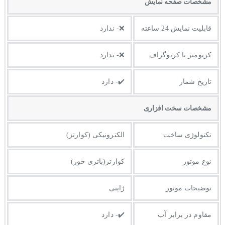
مشخصات صفحه نمايش
قابلیت نمایش 24 ساعته
❌- ندارد
کرنومتر یا کرنوگراف
❌- ندارد
تاریخ شمار
✔️- دارد
مشخصات سخت افزاری
تکنولوژی ساخت
الکترونیکی (کوارتز)
نوع موتور
کوارتز(باتری خور)
توضیحات موتور
ژاپنی
مقاوم در برابر آب
✔️- دارد