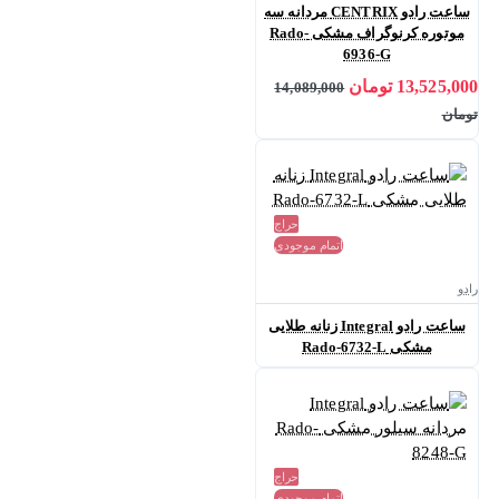
ساعت رادو CENTRIX مردانه سه
موتوره کرنوگراف مشکی Rado-
6936-G
13,525,000 تومان
14,089,000
تومان
حراج
اتمام موجودی
رادو
ساعت رادو Integral زنانه طلایی
مشکی Rado-6732-L
حراج
اتمام موجودی