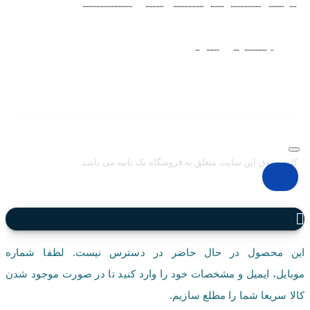
مردانه
،
ساعت زنانه
،
ساعت بچگانه
و
ساعت ست
فعاليت خود را از
سال 1394 به منظور حذف واسطه‌ها و ارائه مستقيم کالا با قيمتي
منصفانه به مشتريان عزيز در شبکه‌هاي اجتماعي
نظير
اينستاگرام
و
تلگرام
آغاز کرد. با افزايش تعداد و تنوع ساعت های
مچی و بالا رفتن حجم سفارشات جهت دسترسي آسان مشتريان عزيز
در ثبت سفارشات خود و سرعت بخشيدن به فرآيند پاسخگويي و ارائه
خدمات بهتر بر آن شديم تا اين سايت فروشگاهي را راه اندازي کنيم.
کلیه حقوق این سایت متعلق به فروشگاه تک ثانیه می باشد.
این محصول در حال حاضر در دسترس نیست. لطفا شماره
موبایل، ایمیل و مشخصات خود را وارد کنید تا در صورت موجود شدن
کالا سریعا شما را مطلع سازیم.