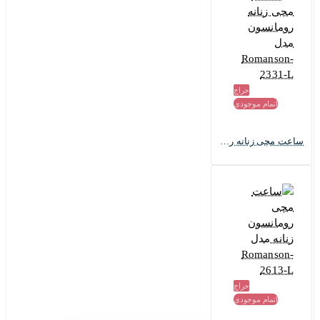
حراج
اتمام موجودی
ساعت مچی زنانه رومانسون مدل Romanson-2331-L
حراج
اتمام موجودی