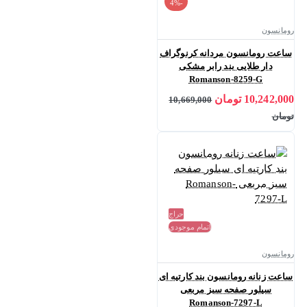
-4%
رومانسون
ساعت رومانسون مردانه کرنوگراف
دار طلایی بند رابر مشکی
Romanson-8259-G
10,242,000 تومان
10,669,000
تومان
حراج
اتمام موجودی
رومانسون
ساعت زنانه رومانسون بند کارتیه ای
سیلور صفحه سبز مربعی
Romanson-7297-L