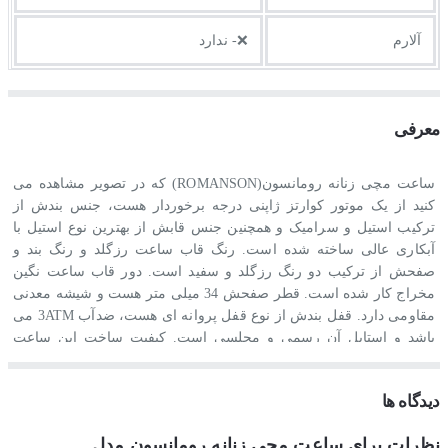
آلارم
❌- ندارد
معرفی
ساعت مچی زنانه رومانسون(ROMANSON) که در تصویر مشاهده می
کنید از یک موتور کوارتز ژاپنی درجه برخوردار هست، جنس بندش از
ترکیب استیل و سرامیک و همچنین جنس قابش از بهترین نوع استیل با
آبکاری عالی ساخته شده است. رنگ قاب ساعت رزگلد و رنگ بند و
صفحش از ترکیب دو رنگ رزگلد و سفید است. دور قاب ساعت نگین
مخراج کار شده است. قطر صفحش 34 میلی متر هست و شیشه معدنی
مقاومی دارد. قفل بندش از نوع قفل پروانه ای هست، ضدآب 3ATM می
باشد و استایل آن رسمی و مجلسی است. کیفیت ساخت این ساعت
هایکپی درجه یک هست و بالاترین کیفیت موجود در بازار ایران می باشد.
دیدگاه ها
نظرات برای ساعت مچی زنانه رومانسون مدل