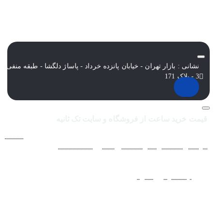
نشانی : بازار تهران - خیابان پانزده خرداد - پاساژ دلگشا - طبقه منفی
3 - پلاک 171
قیمت خرید ساعت از فروشگاه و سایت تک ثانیه
فروشگاه اينترنتي ساعت مچی تک ثانيه ارائه دهنده انواع
ساعت
مردانه
،
ساعت زنانه
،
ساعت بچگانه
و
ساعت ست
فعاليت خود را از
سال 1394 به منظور حذف واسطه‌ها و ارائه مستقيم کالا با قيمتي
منصفانه به مشتريان عزيز در شبکه‌هاي اجتماعي
نظير
اينستاگرام
و
تلگرام
آغاز کرد. با افزايش تعداد و تنوع ساعت های
مچی و بالا رفتن حجم سفارشات جهت دسترسي آسان مشتريان عزيز
در ثبت سفارشات خود و سرعت بخشيدن به فرآيند پاسخگويي و ارائه
خدمات بهتر بر آن شديم تا اين سايت فروشگاهي را راه اندازي کنيم.