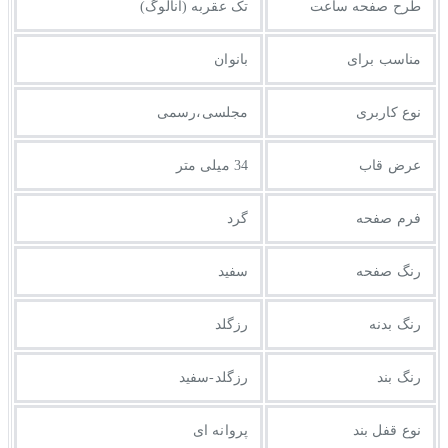
طرح صفحه ساعت
تک عقربه (آنالوگ)
مناسب برای
بانوان
نوع کاربری
مجلسی،رسمی
عرض قاب
34 میلی متر
فرم صفحه
گرد
رنگ صفحه
سفید
رنگ بدنه
رزگلد
رنگ بند
رزگلد-سفید
نوع قفل بند
پروانه ای