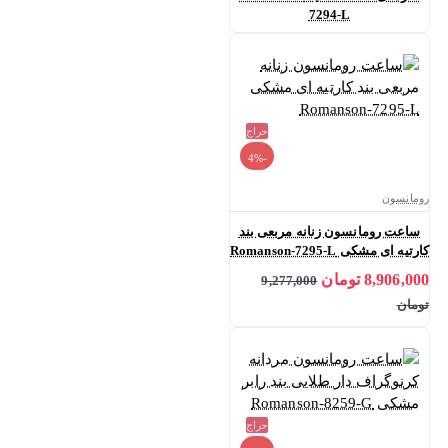
7294-L
حراج
-4%
رومانسون
ساعت رومانسون زنانه مربعی بند
کارتیه ای مشکی Romanson-7295-L
8,906,000 تومان
9,277,000
تومان
حراج