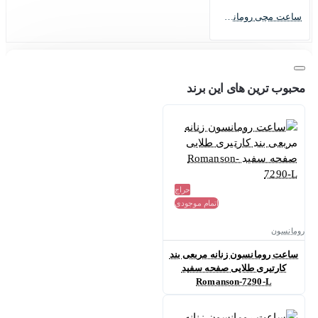
ساعت مچی رومانسون زنانه مدل Romanson-2613-L
محبوب ترین های این برند
حراج
اتمام موجودی
رومانسون
ساعت رومانسون زنانه مربعی بند
کارتیری طلایی صفحه سفید
Romanson-7290-L