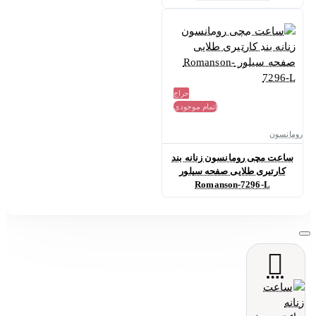
حراج
اتمام موجودی
رومانسون
ساعت مچی رومانسون زنانه بند
کارتیری طلایی صفحه سیلور
Romanson-7296-L