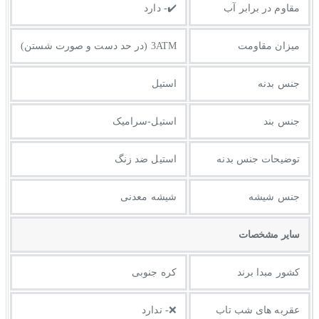
مقاوم در برابر آب
✔️- دارد
میزان مقاومت
3ATM (در حد دست و صورت شستن)
جنس بدنه
استیل
جنس بند
استیل-سرامیک
توضيحات جنس بدنه
استیل ضد زنگ
جنس شیشه
شیشه معدنی
ساير مشخصات
کشور مبدا برند
کره جنوبی
عقربه های شب تاب
❌- ندارد