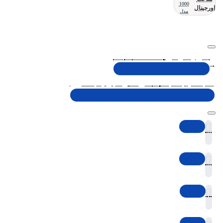
1000
اورجینال
مدل
تلفن پشتیبانی 48000030 - 021
شنبه تا پنجشنبه، 10 الی 19 (به جز ایام تعطیل)