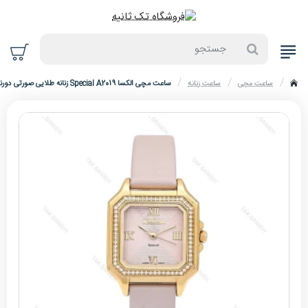
جستجو
ساعت مچی
ساعت زنانه
ساعت مچی الکسا Special A2019 زنانه طلایی صورتی دورنگین Alexa-6216-L
home