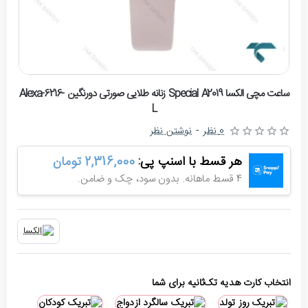
حراج
ساعت مچی الکسا Special A2019 زنانه طلایی صورتی دورنگین Alexa-6216-
L
-4%
0 نظر
-
نوشتن نظر
هر قسط با اسنپ پی:
2,316,000 تومان
4 قسط ماهانه. بدون سود، چک و ضامن.
انتخاب کارت هدیه تک‌ثانیه برای شما