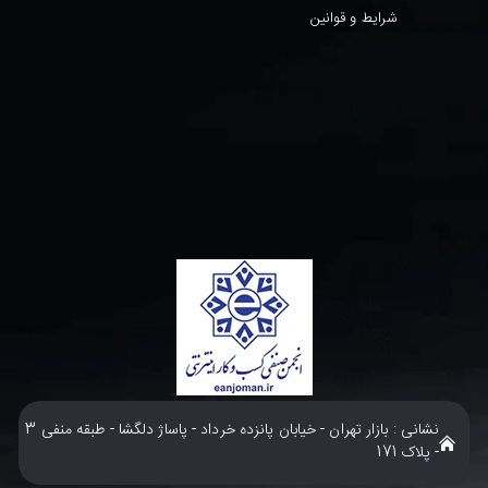
شرایط و قوانین
نشانی : بازار تهران - خیابان پانزده خرداد - پاساژ دلگشا - طبقه منفی 3
- پلاک 171