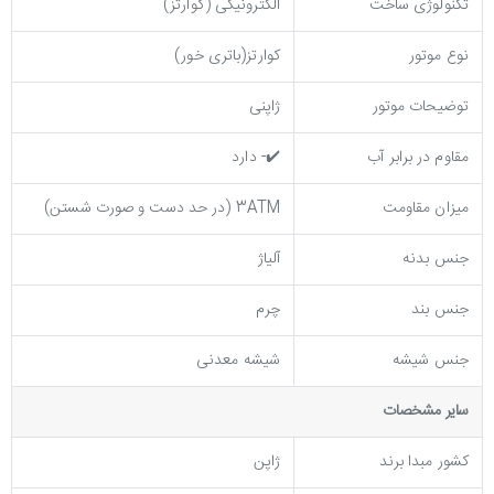
تکنولوژی ساخت
الکترونیکی (کوارتز)
نوع موتور
کوارتز(باتری خور)
توضیحات موتور
ژاپنی
مقاوم در برابر آب
✔️- دارد
میزان مقاومت
3ATM (در حد دست و صورت شستن)
جنس بدنه
آلیاژ
جنس بند
چرم
جنس شیشه
شیشه معدنی
ساير مشخصات
کشور مبدا برند
ژاپن