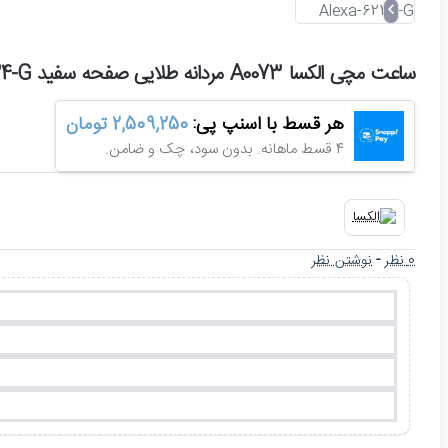
ساعت مچی الکسا A0073 مردانه طلایی صفحه سفید Alexa-6234-G
هر قسط با اسنپ پی:
2,509,250 تومان
4 قسط ماهانه. بدون سود، چک و ضامن.
0 نظر
-
نوشتن نظر