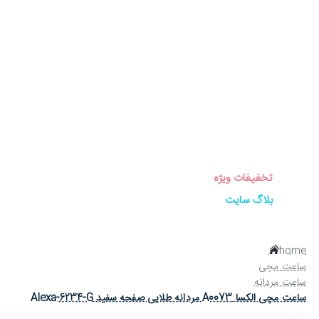
برندهای ساعت
ساعت زنانه
ساعت مردانه
ساعت ست
ساعت اورجینال
عینک آفتابی
عطر و ادکلن
لوازم جانبی ساعت
تخفیفات ویژه
بلاگ سایت
home
ساعت مچی
ساعت مردانه
ساعت مچی الکسا A0073 مردانه طلایی صفحه سفید Alexa-6234-G