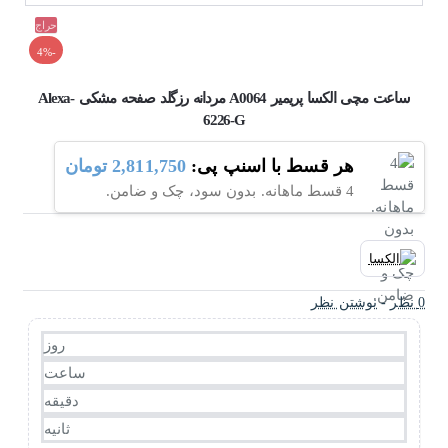
حراج
-4%
ساعت مچی الکسا پریمیر A0064 مردانه رزگلد صفحه مشکی Alexa-
6226-G
هر قسط با اسنپ پی:
2,811,750 تومان
4 قسط ماهانه. بدون سود، چک و ضامن.
0 نظر
-
نوشتن نظر
روز
ساعت
دقیقه
ثانیه