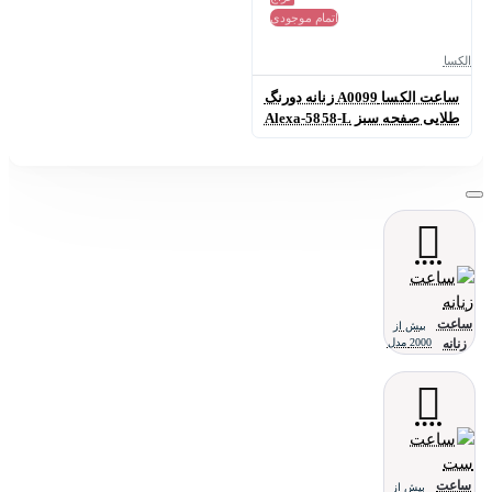
اتمام موجودی
الکسا
ساعت الکسا A0099 زنانه دورنگ
طلایی صفحه سبز Alexa-5858-L
ساعت
بیش از
زنانه
2000 مدل
ساعت
بیش از