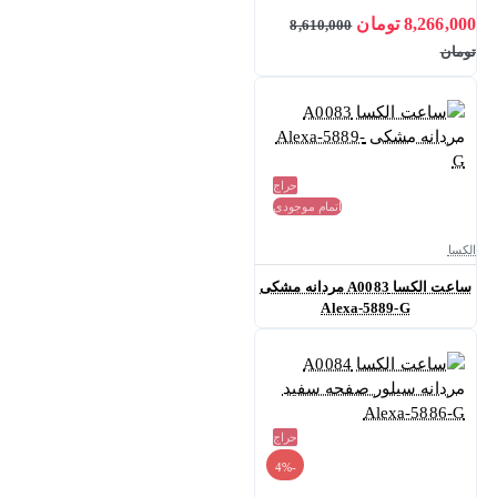
8,266,000 تومان
8,610,000
تومان
حراج
اتمام موجودی
الکسا
ساعت الکسا A0083 مردانه مشکی
Alexa-5889-G
حراج
-4%