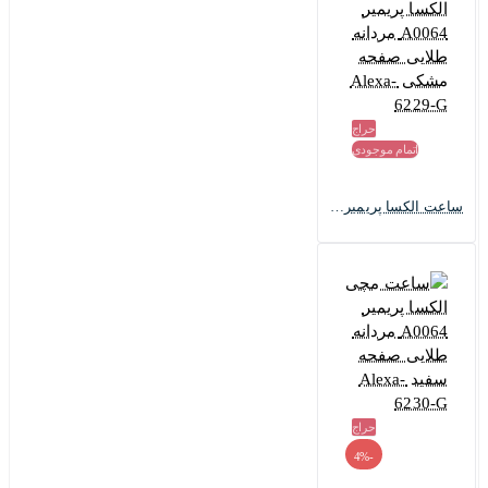
حراج
اتمام موجودی
ساعت الکسا پریمیر A0064 مردانه طلایی صفحه مشکی Alexa-6229-G
حراج
-4%