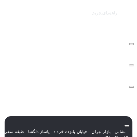
برندهای سایت
کالاهای ویژه
راهنمای خرید
درباره تک ثانیه
نحوه ارسال سفارشات
سوالات متداول
شرایط و قوانین
نشانی : بازار تهران - خیابان پانزده خرداد - پاساژ دلگشا - طبقه منفی