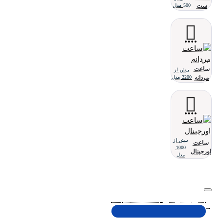
ست
500 مدل
ساعت
بیش از
مردانه
2200 مدل
بیش از
ساعت
1000
اورجینال
مدل
تلفن پشتیبانی 48000030 - 021