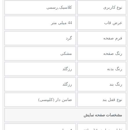
نوع کاربری
کلاسیک,رسمی
عرض قاب
44 میلی متر
فرم صفحه
گرد
رنگ صفحه
مشکی
رنگ بدنه
رزگلد
رنگ بند
رزگلد
نوع قفل بند
ضامن دار (کلیپسی)
مشخصات صفحه نمايش