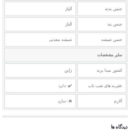
جنس بدنه
آلیاژ
جنس بند
آلیاژ
جنس شیشه
شیشه معدنی
ساير مشخصات
کشور مبدا برند
ژاپن
عقربه های شب تاب
✔️- دارد
آلارم
❌- ندارد
دیدگاه ها