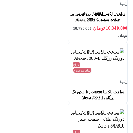
الکسا
ساعت الکسا A0084 مردانه سیلور
صفحه سفید Alexa-5886-G
10,349,000 تومان
10,780,000
تومان
حراج
اتمام موجودی
الکسا
ساعت الکسا A0098 زنانه دورنگ
رزگلد Alexa-5883-L
حراج