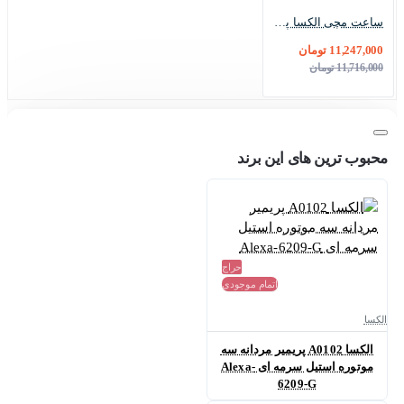
ساعت مچی الکسا پریمیر A0064 مردانه طلایی صفحه سفید Alexa-6230-G
11,247,000 تومان
11,716,000 تومان
محبوب ترین های این برند
حراج
اتمام موجودی
الکسا
الکسا A0102 پریمیر مردانه سه
موتوره استیل سرمه ای Alexa-
6209-G