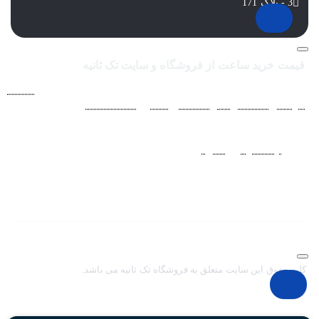
3 - پلاک 171
قیمت خرید ساعت از فروشگاه و سایت تک ثانیه
فروشگاه اينترنتي ساعت مچی تک ثانيه ارائه دهنده انواع
ساعت
مردانه
،
ساعت زنانه
،
ساعت بچگانه
و
ساعت ست
فعاليت خود را از
سال 1394 به منظور حذف واسطه‌ها و ارائه مستقيم کالا با قيمتي
منصفانه به مشتريان عزيز در شبکه‌هاي اجتماعي
نظير
اينستاگرام
و
تلگرام
آغاز کرد. با افزايش تعداد و تنوع ساعت های
مچی و بالا رفتن حجم سفارشات جهت دسترسي آسان مشتريان عزيز
در ثبت سفارشات خود و سرعت بخشيدن به فرآيند پاسخگويي و ارائه
خدمات بهتر بر آن شديم تا اين سايت فروشگاهي را راه اندازي کنيم.
کلیه حقوق این سایت متعلق به فروشگاه تک ثانیه می باشد.