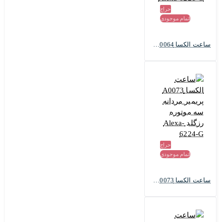
حراج
اتمام موجودی
ساعت الکسا Premier A0064 مردانه سه موتوره استیل مشکی Alexa-6221-G
حراج
اتمام موجودی
ساعت الکسا A0073 پریمیر مردانه سه موتوره رزگلد Alexa-6224-G