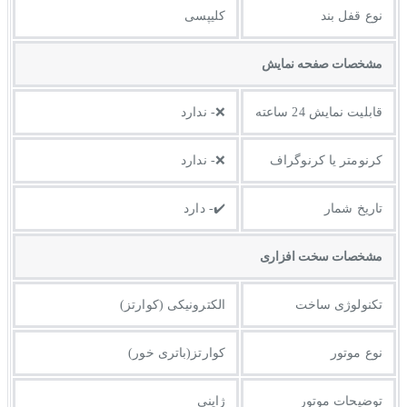
نوع قفل بند
کلیپسی
مشخصات صفحه نمايش
قابلیت نمایش 24 ساعته
❌- ندارد
کرنومتر یا کرنوگراف
❌- ندارد
تاریخ شمار
✔️- دارد
مشخصات سخت افزاری
تکنولوژی ساخت
الکترونیکی (کوارتز)
نوع موتور
کوارتز(باتری خور)
توضیحات موتور
ژاپنی