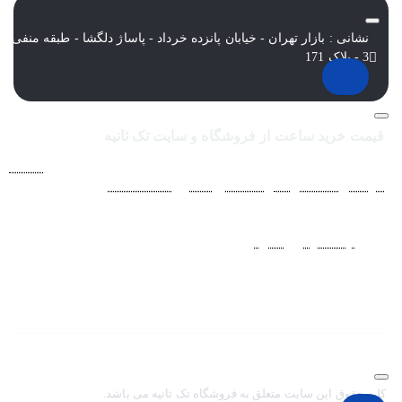
نشانی : بازار تهران - خیابان پانزده خرداد - پاساژ دلگشا - طبقه منفی
3 - پلاک 171
قیمت خرید ساعت از فروشگاه و سایت تک ثانیه
فروشگاه اينترنتي ساعت مچی تک ثانيه ارائه دهنده انواع
ساعت
مردانه
،
ساعت زنانه
،
ساعت بچگانه
و
ساعت ست
فعاليت خود را از
سال 1394 به منظور حذف واسطه‌ها و ارائه مستقيم کالا با قيمتي
منصفانه به مشتريان عزيز در شبکه‌هاي اجتماعي
نظير
اينستاگرام
و
تلگرام
آغاز کرد. با افزايش تعداد و تنوع ساعت های
مچی و بالا رفتن حجم سفارشات جهت دسترسي آسان مشتريان عزيز
در ثبت سفارشات خود و سرعت بخشيدن به فرآيند پاسخگويي و ارائه
خدمات بهتر بر آن شديم تا اين سايت فروشگاهي را راه اندازي کنيم.
کلیه حقوق این سایت متعلق به فروشگاه تک ثانیه می باشد.