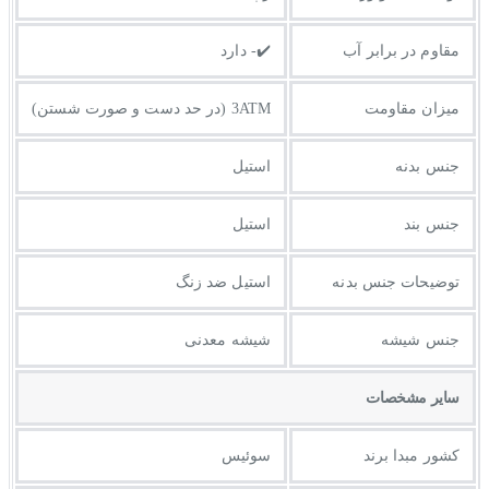
مقاوم در برابر آب
✔️- دارد
میزان مقاومت
3ATM (در حد دست و صورت شستن)
جنس بدنه
استیل
جنس بند
استیل
توضيحات جنس بدنه
استیل ضد زنگ
جنس شیشه
شیشه معدنی
ساير مشخصات
کشور مبدا برند
سوئیس