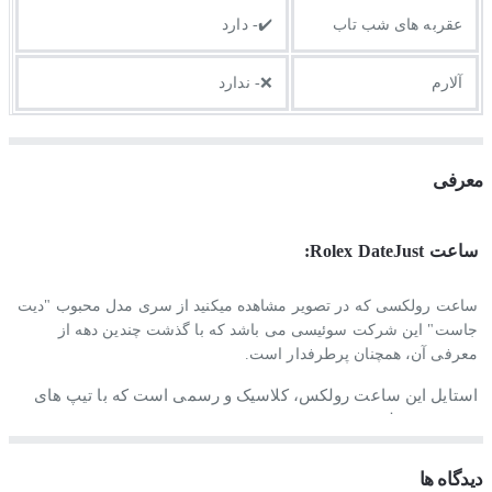
عقربه های شب تاب
✔️- دارد
آلارم
❌- ندارد
معرفی
ساعت Rolex DateJust:
ساعت رولکسی که در تصویر مشاهده میکنید از سری مدل محبوب "دیت
جاست" این شرکت سوئیسی می باشد که با گذشت چندین دهه از
معرفی آن، همچنان پرطرفدار است.
استایل این ساعت رولکس، کلاسیک و رسمی است که با تیپ های
رسمی و مجلسی ست می شود.
جنس بند و بدنه ساعت رولکس دیت جاست
دیدگاه ها