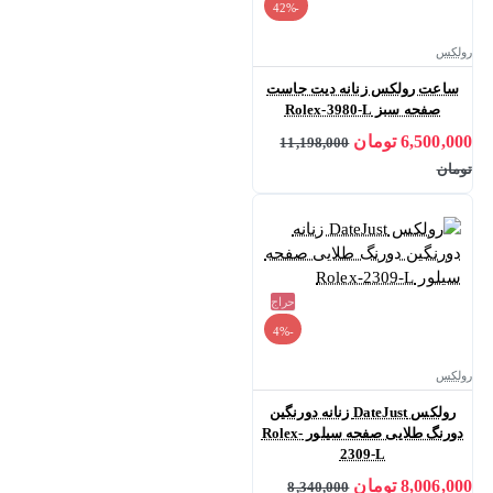
-42%
رولکس
ساعت رولکس زنانه دیت جاست
صفحه سبز Rolex-3980-L
6,500,000 تومان
11,198,000
تومان
حراج
-4%
رولکس
رولکس DateJust زنانه دورنگین
دورنگ طلایی صفحه سیلور Rolex-
2309-L
8,006,000 تومان
8,340,000