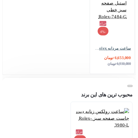
حراج
-4%
ساعت مردانه Rolex استیل صفحه سبز خطی Rolex-7484-G
6,653,000 تومان
6,930,000 تومان
محبوب ترین های این برند
حراج