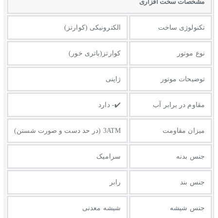
مشخصات سخت افزاری
تکنولوژی ساخت
الکترونیکی (کوارتز)
نوع موتور
کوارتز(باتری خور)
توضیحات موتور
ژاپنی
مقاوم در برابر آب
✔️- دارد
میزان مقاومت
3ATM (در حد دست و صورت شستن)
جنس بدنه
سرامیک
جنس بند
رابر
جنس شیشه
شیشه معدنی