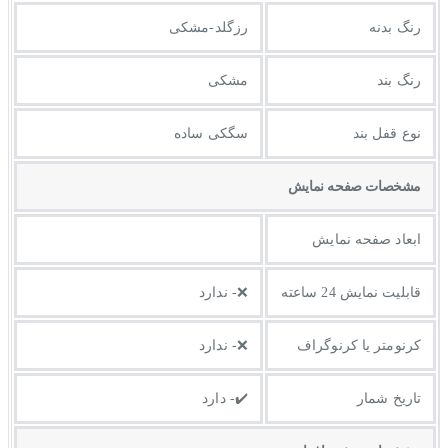
رنگ بدنه
رزگلد-مشکی
رنگ بند
مشکی
نوع قفل بند
سگکی ساده
مشخصات صفحه نمايش
ابعاد صفحه نمایش
قابلیت نمایش 24 ساعته
❌- ندارد
کرنومتر یا کرنوگراف
❌- ندارد
تاریخ شمار
✔️- دارد