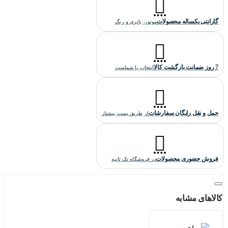
کیفیت ساخت این ساعت کارتیه "های کپی درجه یک" است که بالاترین
کیفیت هایکپی است(گرید A+++) .
گارانتی یکساله محصولات
موتور، باتری و رنگ
7 روز ضمانت بازگشت کالا
انتخاب با شماست
حمل و نقل رایگان سفارشات
از طریق پست پیشتاز
فروش حضوری محصولات
در فروشگاه تک ثانیه
کالاهای مشابه