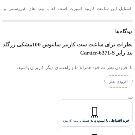
استایل این ساعت کارتیه اسپرت است که با تیپ های غیررسمی و
کژوال ست می شود.
جنس بند و بدنه ساعت کارتیر سانتوس 100
دیدگاه ها
جنس بدنه این ساعت کارتیه از سرامیک ساخته شده و همچنین
جنس
نظرات برای ساعت ست کارتیر سانتوس 100مشکی رزگلد
بندش از رابر ساخته شده است.
بند رابر Cartier-6371-S
با افزودن نظرات خود همراه ما و راهنمای دیگر کاربران باشید.
موتور ساعت کارتیه سانتوس 100
افزودن نظر
موتور این ساعت کارتیه از نوع کوارتز است که ساخت شرکت میوتا
ژاپن می باشد و دارای ضمانت یکساله فروشگاه تک ثانیه است.
خرید اقساطی با اسنپ پی
4 قسط و بدون کارمزد
کیفیت ساخت ساعت کارتیه سانتوس