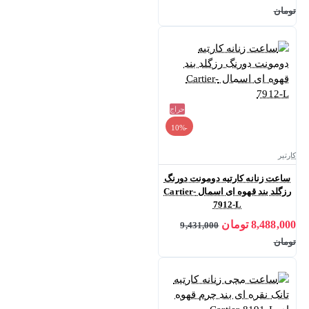
تومان
حراج
-10%
کارتیر
ساعت زنانه کارتیه دومونت دورنگ
رزگلد بند قهوه ای اسمال Cartier-
7912-L
8,488,000 تومان
9,431,000
تومان