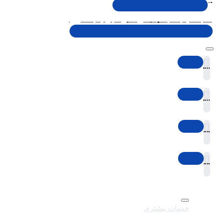
شنبه تا پنجشنبه، 10 الی 19 (به جز ایام تعطیل)
خدمات مشتری