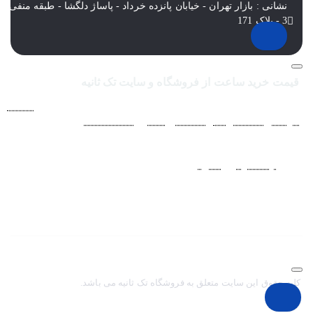
نشانی : بازار تهران - خیابان پانزده خرداد - پاساژ دلگشا - طبقه منفی
3 - پلاک 171
قیمت خرید ساعت از فروشگاه و سایت تک ثانیه
فروشگاه اينترنتي ساعت مچی تک ثانيه ارائه دهنده انواع
ساعت
مردانه
،
ساعت زنانه
،
ساعت بچگانه
و
ساعت ست
فعاليت خود را از
سال 1394 به منظور حذف واسطه‌ها و ارائه مستقيم کالا با قيمتي
منصفانه به مشتريان عزيز در شبکه‌هاي اجتماعي
نظير
اينستاگرام
و
تلگرام
آغاز کرد. با افزايش تعداد و تنوع ساعت های
مچی و بالا رفتن حجم سفارشات جهت دسترسي آسان مشتريان عزيز
در ثبت سفارشات خود و سرعت بخشيدن به فرآيند پاسخگويي و ارائه
خدمات بهتر بر آن شديم تا اين سايت فروشگاهي را راه اندازي کنيم.
کلیه حقوق این سایت متعلق به فروشگاه تک ثانیه می باشد.