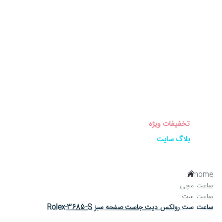
برندهای ساعت
ساعت زنانه
ساعت مردانه
ساعت ست
ساعت اورجینال
عینک آفتابی
عطر و ادکلن
لوازم جانبی ساعت
تخفیفات ویژه
بلاگ سایت
home
ساعت مچی
ساعت ست
ساعت ست رولکس دیت جاست صفحه سبز Rolex-3685-S