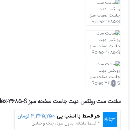
ساعت ست رولکس دیت جاست صفحه سبز Rolex-3685-S
هر قسط با اسنپ پی:
3,325,250 تومان
4 قسط ماهانه. بدون سود، چک و ضامن.