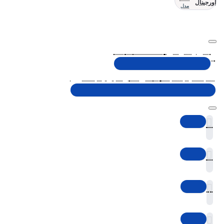
اورجینال
مدل
تلفن پشتیبانی 48000030 - 021
شنبه تا پنجشنبه، 10 الی 19 (به جز ایام تعطیل)