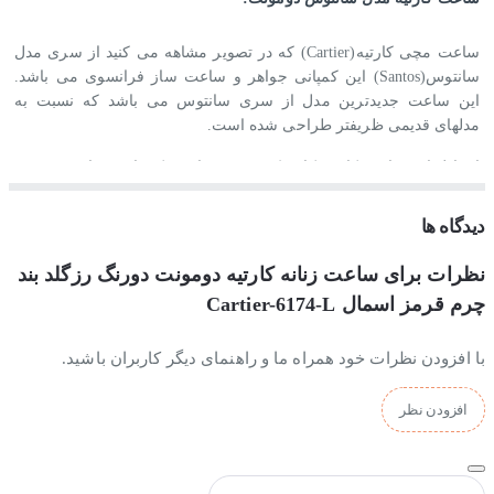
ساعت مچی کارتیه(
Cartier
) که در تصویر مشاهه می کنید از سری مدل
سانتوس(
Santos
) این کمپانی جواهر و ساعت ساز فرانسوی می باشد.
این ساعت جدیدترین مدل از سری سانتوس می باشد که نسبت به
مدلهای قدیمی ظریفتر طراحی شده است.
استایل این ساعت کارتیه کلاسیک و رسمی است که با تیپ های رسمی
ست می شود.
دیدگاه ها
نظرات برای ساعت زنانه کارتیه دومونت دورنگ رزگلد بند
جنس بند و بدنه ساعت مچی کارتیه سانتوس :
چرم قرمز اسمال Cartier-6174-L
جنس بدنه و قفل این ساعت کارتیه از استیل ضدزنگ و ضدحساسیت
با افزودن نظرات خود همراه ما و راهنمای دیگر کاربران باشید.
ساخته شده است و بخاطر آبکاری قوی و با ثباتی که بروی بدنه این
ساعت انجام شده، کاملا رنگ ثابتی دارد و با شستشو و استفاده مداوم
تغییر رنگ نمی دهد. همچنین ضمانت رنگ نیز دارد.
افزودن نظر
جنس بند این ساعت کارتیه نیز از چرم بادوام ساخته شده است.