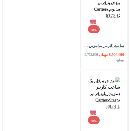
حراج
-10%
ساعت کارتیر سانتوس دومونت زنانه دورنگ رزگلد بندچرم قرمز مدیوم Cartier-6173-G
8,796,000 تومان
9,773,000
تومان
حراج
-10%