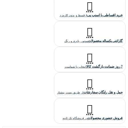
موتور ساعت کارتیه سانتوس
خرید اقساطی با اسنپ پی
4 قسط و بدون کارمزد
موتور این ساعت کارتیه از نوع کوارتز است که ساخت شرکت میوتا
ژاپن می باشد و دارای ضمانت یکساله فروشگاه تک ثانیه است.
گارانتی یکساله محصولات
موتور، باتری و رنگ
کیفیت ساخت ساعت کارتیه مدل سانتوس
7 روز ضمانت بازگشت کالا
انتخاب با شماست
کیفیت ساخت این ساعت کارتیه "های کپی درجه یک" است که بالاترین
کیفیت هایکپی است(گرید A+++) .
حمل و نقل رایگان سفارشات
از طریق پست پیشتاز
فروش حضوری محصولات
در فروشگاه تک ثانیه