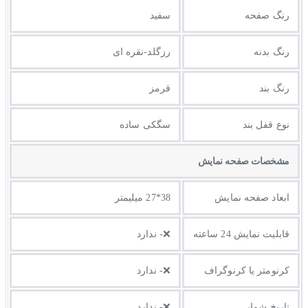
رنگ صفحه
سفید
رنگ بدنه
رزگلد-نقره ای
رنگ بند
قرمز
نوع قفل بند
سگکی ساده
مشخصات صفحه نمايش
ابعاد صفحه نمایش
38*27 میلیمتر
قابلیت نمایش 24 ساعته
❌- ندارد
کرنومتر یا کرنوگراف
❌- ندارد
تاریخ شمار
❌- ندارد