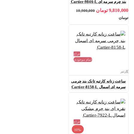
بند چرم سرمه ای Cartier-9846-L
9,810,000 تومان
10,900,000
تومان
حراج
اتمام موجودی
کارتیر
ساعت زنانه کارتیه تانک بند چرمی
سرمه ای اسمال Cartier-8158-L
حراج
-10%