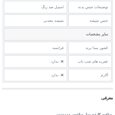
توضيحات جنس بدنه
استیل ضد زنگ
جنس شیشه
شیشه معدنی
ساير مشخصات
کشور مبدا برند
فرانسه
عقربه های شب تاب
❌- ندارد
آلارم
❌- ندارد
معرفی
ساعت کارتیه مدل سانتوس دومونت: