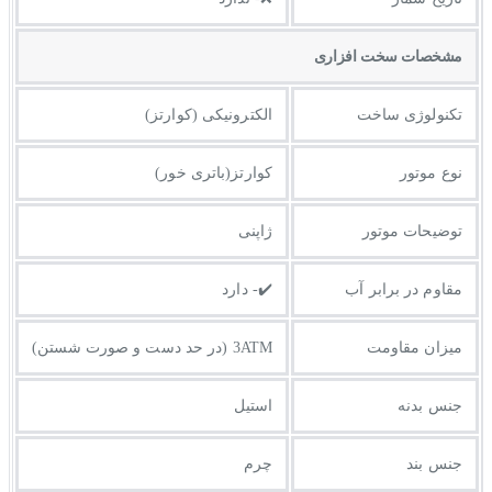
مشخصات سخت افزاری
تکنولوژی ساخت
الکترونیکی (کوارتز)
نوع موتور
کوارتز(باتری خور)
توضیحات موتور
ژاپنی
مقاوم در برابر آب
✔️- دارد
میزان مقاومت
3ATM (در حد دست و صورت شستن)
جنس بدنه
استیل
جنس بند
چرم