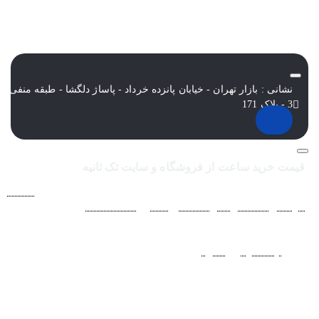
نشانی : بازار تهران - خیابان پانزده خرداد - پاساژ دلگشا - طبقه منفی
3 - پلاک 171
قیمت خرید ساعت از فروشگاه و سایت تک ثانیه
فروشگاه اينترنتي ساعت مچی تک ثانيه ارائه دهنده انواع
ساعت
مردانه
،
ساعت زنانه
،
ساعت بچگانه
و
ساعت ست
فعاليت خود را از
سال 1394 به منظور حذف واسطه‌ها و ارائه مستقيم کالا با قيمتي
منصفانه به مشتريان عزيز در شبکه‌هاي اجتماعي
نظير
اينستاگرام
و
تلگرام
آغاز کرد. با افزايش تعداد و تنوع ساعت های
مچی و بالا رفتن حجم سفارشات جهت دسترسي آسان مشتريان عزيز
در ثبت سفارشات خود و سرعت بخشيدن به فرآيند پاسخگويي و ارائه
خدمات بهتر بر آن شديم تا اين سايت فروشگاهي را راه اندازي کنيم.