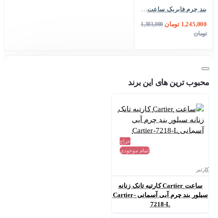
بند چرم فابریک ساعت کارتیر دموند زنانه قرمز Cartier-Strap-8824-L
1,245,000 تومان
1,383,000
تومان
محبوب ترین های این برند
حراج
اتمام موجودی
کارتیر
ساعت Cartier کارتیه تانک زنانه
سیلور بند چرم آبی آسمانی Cartier-
7218-L