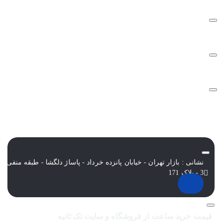
سوالات متداول
شرایط و قوانین
نشانی : بازار تهران - خیابان پانزده خرداد - پاساژ دلگشا - طبقه منفی
3 - پلاک 171
قیمت خرید ساعت از فروشگاه و سایت تک ثانیه