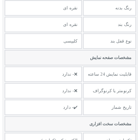
رنگ بدنه
نقره ای
رنگ بند
نقره ای
نوع قفل بند
کلیپسی
مشخصات صفحه نمايش
قابلیت نمایش 24 ساعته
❌- ندارد
کرنومتر یا کرنوگراف
❌- ندارد
تاریخ شمار
✔️- دارد
مشخصات سخت افزاری