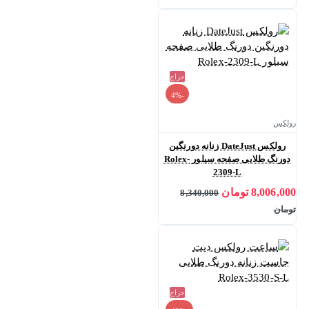
حراج
-4%
رولکس
رولکس DateJust زنانه دورنگین
دورنگ طلایی صفحه سیلور Rolex-
2309-L
8,006,000 تومان
8,340,000
تومان
حراج