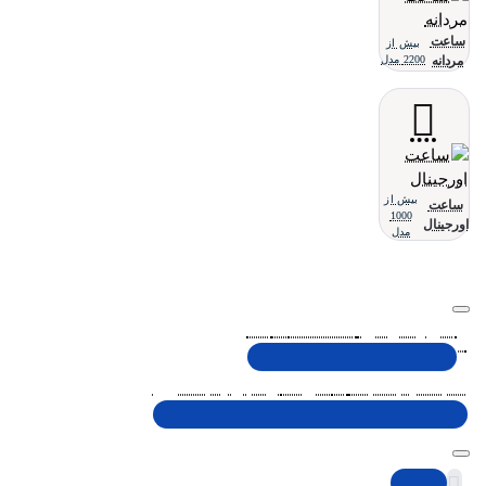
ساعت
بیش از
مردانه
2200 مدل
بیش از
ساعت
1000
اورجینال
مدل
تلفن پشتیبانی 48000030 - 021
شنبه تا پنجشنبه، 10 الی 19 (به جز ایام تعطیل)