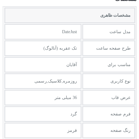
مشخصات ظاهری
مدل ساعت
DateJust
طرح صفحه ساعت
تک عقربه (آنالوگ)
مناسب برای
آقایان
نوع کاربری
روزمره,کلاسیک,رسمی
عرض قاب
36 میلی متر
فرم صفحه
گرد
رنگ صفحه
قرمز