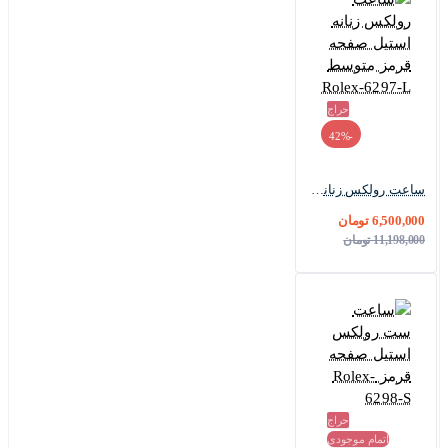
حراج
-42%
ساعت رولکس زنانه استیل صفحه قرمز متوسط Rolex-6297-L
6,500,000 تومان
11,198,000 تومان
حراج
اتمام موجودی