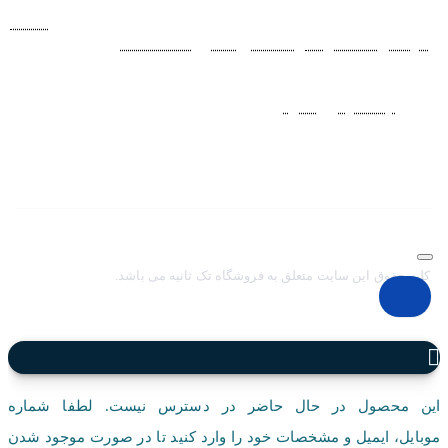
فروشگاه اينترنتي ساعت مچی تک ثانيه ارائه دهنده انواع
ساعت
مردانه
،
ساعت زنانه
،
ساعت بچگانه
و
ساعت ست
فعاليت خود را از
سال 1394 به منظور حذف واسطه‌ها و ارائه مستقيم کالا با قيمتي
منصفانه به مشتريان عزيز در شبکه‌هاي اجتماعي
نظير
اينستاگرام
و
تلگرام
آغاز کرد. با افزايش تعداد و تنوع ساعت های
مچی و بالا رفتن حجم سفارشات جهت دسترسي آسان مشتريان عزيز
در ثبت سفارشات خود و سرعت بخشيدن به فرآيند پاسخگويي و ارائه
خدمات بهتر بر آن شديم تا اين سايت فروشگاهي را راه اندازي کنيم.
کلیه حقوق این سایت متعلق به فروشگاه تک ثانیه می باشد.
این محصول در حال حاضر در دسترس نیست. لطفا شماره
موبایل، ایمیل و مشخصات خود را وارد کنید تا در صورت موجود شدن