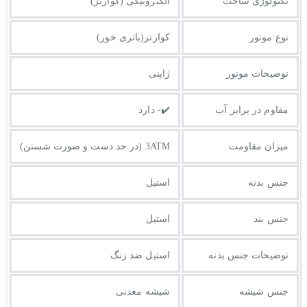
تکنولوژی ساخت
الکترونیکی (کوارتز)
نوع موتور
کوارتز(باتری خور)
توضیحات موتور
ژاپنی
مقاوم در برابر آب
✔️- دارد
میزان مقاومت
3ATM (در حد دست و صورت شستن)
جنس بدنه
استیل
جنس بند
استیل
توضيحات جنس بدنه
استیل ضد زنگ
جنس شیشه
شیشه معدنی