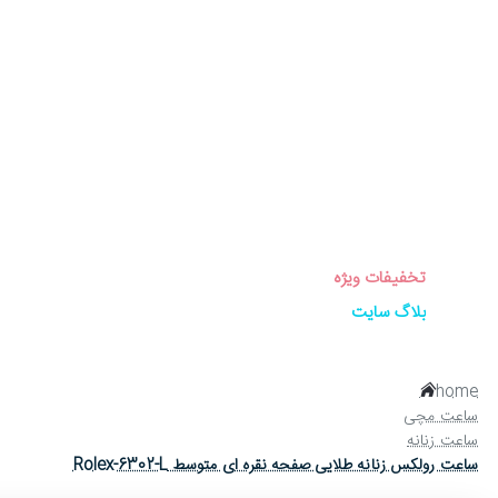
برندهای ساعت
ساعت زنانه
ساعت مردانه
ساعت ست
ساعت اورجینال
عینک آفتابی
عطر و ادکلن
لوازم جانبی ساعت
تخفیفات ویژه
بلاگ سایت
home
ساعت مچی
ساعت زنانه
ساعت رولکس زنانه طلایی صفحه نقره ای متوسط Rolex-6302-L