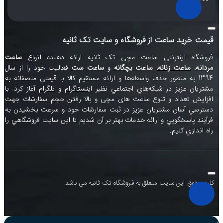
قیمت خرید ساعت از فروشگاه و سایت تک ثانیه
فروشگاه اينترنتي ساعت مچی تک ثانيه ارائه دهنده انواع
ساعت
مردانه
،
ساعت زنانه
،
ساعت بچگانه
و
ساعت ست
فعاليت خود را از سال
1394 به منظور حذف واسطه‌ها و ارائه مستقيم کالا با قيمتي منصفانه به
مشتريان عزيز در شبکه‌هاي اجتماعي نظير
اينستاگرام
و
تلگرام
آغاز کرد. با
افزايش تعداد و تنوع ساعت های مچی و بالا رفتن حجم سفارشات جهت
دسترسي آسان مشتريان عزيز در ثبت سفارشات خود و سرعت بخشيدن به
فرآيند پاسخگويي و ارائه خدمات بهتر بر آن شديم تا اين سايت فروشگاهي را
راه اندازي کنيم.
کلیه حقوق این سایت متعلق به فروشگاه تک ثانیه می باشد.