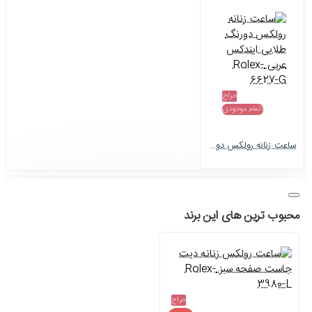
حراج
اتمام موجودی
ساعت زنانه رولکس دورنگ طلایی ایندکس عربی Rolex-6627-G
محبوب ترین های این برند
حراج