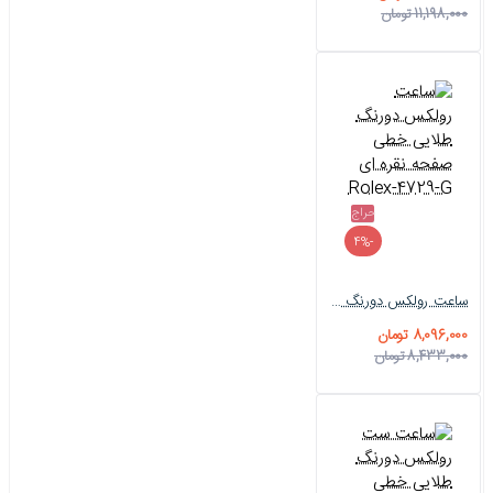
11,198,000 تومان
حراج
-4%
ساعت رولکس دورنگ طلایی خطی صفحه نقره ای Rolex-4729-G
8,096,000 تومان
8,433,000 تومان