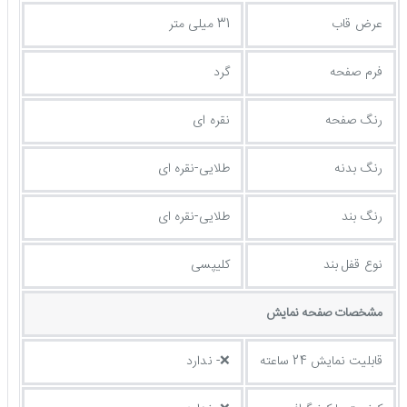
عرض قاب
31 میلی متر
فرم صفحه
گرد
رنگ صفحه
نقره ای
رنگ بدنه
طلایی-نقره ای
رنگ بند
طلایی-نقره ای
نوع قفل بند
کلیپسی
مشخصات صفحه نمايش
قابلیت نمایش 24 ساعته
❌- ندارد