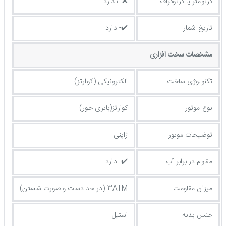
کرنومتر یا کرنوگراف
❌- ندارد
تاریخ شمار
✔️- دارد
مشخصات سخت افزاری
تکنولوژی ساخت
الکترونیکی (کوارتز)
نوع موتور
کوارتز(باتری خور)
توضیحات موتور
ژاپنی
مقاوم در برابر آب
✔️- دارد
میزان مقاومت
3ATM (در حد دست و صورت شستن)
جنس بدنه
استیل