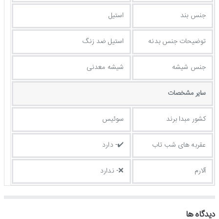
جنس بند
استیل
توضيحات جنس بدنه
استیل ضد زنگ
جنس شیشه
شیشه معدنی
ساير مشخصات
کشور مبدا برند
سوئیس
عقربه های شب تاب
✔️- دارد
آلارم
❌- ندارد
دیدگاه ها