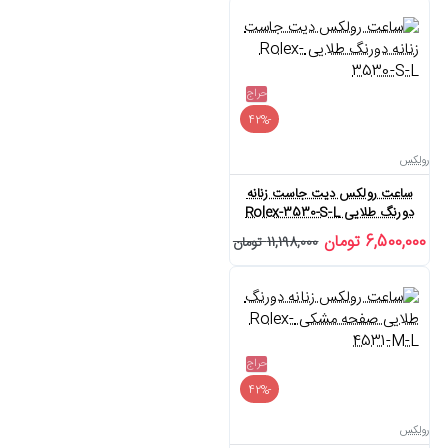
حراج
-42%
رولکس
ساعت رولکس دیت جاست زنانه
دورنگ طلایی Rolex-3530-S-L
6,500,000 تومان
11,198,000 تومان
حراج
-42%
رولکس