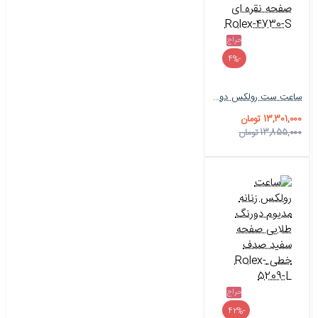
حراج
-4%
ساعت ست رولکس دورنگ طلایی خطی صفحه نقره ای Rolex-4730-S
13,301,000 تومان
13,855,000 تومان
حراج
-42%