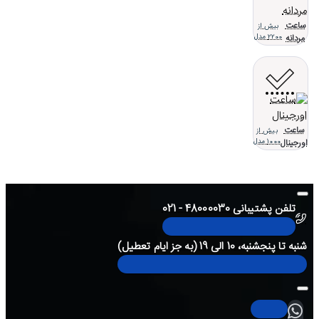
ساعت
بیش از
مردانه
2200 مدل
ساعت
بیش از
اورجینال
1000 مدل
تلفن پشتیبانی 48000030 - 021
شنبه تا پنجشنبه، 10 الی 19 (به جز ایام تعطیل)