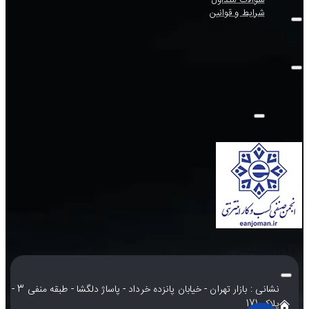
سوالات متداول
شرایط و قوانین
نشانی : بازار تهران - خیابان پانزده خرداد - پاساژ دلگشا - طبقه منفی 3 -
پلاک 171