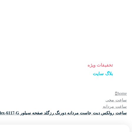
ساعت زنانه
ساعت مردانه
ساعت ست
ساعت اورجینال
عینک آفتابی
عطر و ادکلن
لوازم جانبی ساعت
تخفیفات ویژه
بلاگ سایت
home
ساعت مچی
ساعت مردانه
ساعت رولکس دیت جاست مردانه دورنگ رزگلد صفحه سیلور Rolex-6117-G