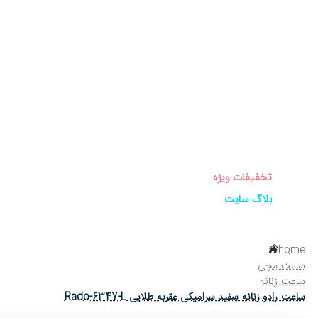
برندهای ساعت
ساعت زنانه
ساعت مردانه
ساعت ست
ساعت اورجینال
عینک آفتابی
عطر و ادکلن
لوازم جانبی ساعت
تخفیفات ویژه
بلاگ سایت
home
ساعت مچی
ساعت زنانه
ساعت رادو زنانه سفید سرامیکی عقربه طلایی Rado-6347-L