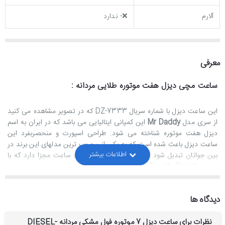
آلارم
❌- ندارد
معرفی
ساعت مچی دیزل هفت موتوره طلایی مردانه :
این ساعت دیزل با شماره سریال
DZ-7333
که در تصویر مشاهده می کنید
از سری مدل
Mr Daddy
این کمپانی ایتالیایی می باشد که در ایران به اسم
دیزل هفت موتوره شناخته می شود. طراحی اسپورت و منحصربفرد این
ساعت دیزل باعث شده است که به یکی از محبوب ترین مدلهای این برند در
بین جوانان تبدیل شود. این ساعت دیزل چهار عدد ساعت مجزا دارد که با
اسامی
Time1, Time2, Time3, Time4
مشخص شده اند و می توانید
ساعت چهار منطقه زمانی را بروی آنها تنظیم کنید مثلا یکی ایران و سه تای
دیگری به ترتیب نیویورک، لندن و پاریس. ناگفته نماند که این چهار تا ساعت
دیدگاه ها
جداگانانه با پیچ تنظیم مربوطه قابل تنظیم هستند. علاوه بر این چهارتا
ساعت، سه تا عقربه ی کوچک دیگر نیز بروی صفحه دارد که مربوط به
نظرات برای ساعت دیزل 7 موتوره فول مشکی مردانه DIESEL-
کرنوگراف است و بخاطر این هفت تا موتور این ساعت به دیزل هفت موتوره