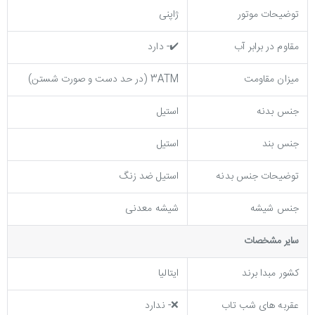
توضیحات موتور
ژاپنی
مقاوم در برابر آب
✔️- دارد
میزان مقاومت
3ATM (در حد دست و صورت شستن)
جنس بدنه
استیل
جنس بند
استیل
توضيحات جنس بدنه
استیل ضد زنگ
جنس شیشه
شیشه معدنی
ساير مشخصات
کشور مبدا برند
ایتالیا
عقربه های شب تاب
❌- ندارد