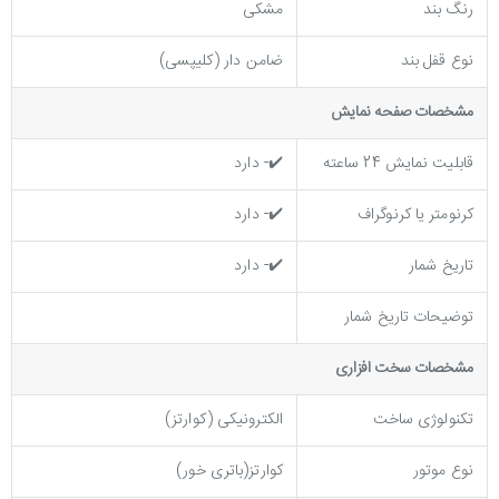
رنگ بند
مشکی
نوع قفل بند
ضامن دار (کلیپسی)
مشخصات صفحه نمايش
قابلیت نمایش 24 ساعته
✔️- دارد
کرنومتر یا کرنوگراف
✔️- دارد
تاریخ شمار
✔️- دارد
توضیحات تاریخ شمار
مشخصات سخت افزاری
تکنولوژی ساخت
الکترونیکی (کوارتز)
نوع موتور
کوارتز(باتری خور)