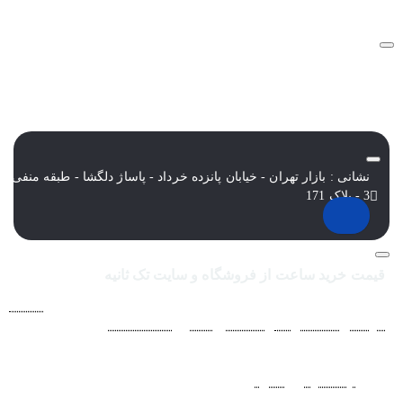
نشانی : بازار تهران - خیابان پانزده خرداد - پاساژ دلگشا - طبقه منفی
3 - پلاک 171
قیمت خرید ساعت از فروشگاه و سایت تک ثانیه
فروشگاه اينترنتي ساعت مچی تک ثانيه ارائه دهنده انواع
ساعت
مردانه
،
ساعت زنانه
،
ساعت بچگانه
و
ساعت ست
فعاليت خود را از
سال 1394 به منظور حذف واسطه‌ها و ارائه مستقيم کالا با قيمتي
منصفانه به مشتريان عزيز در شبکه‌هاي اجتماعي
نظير
اينستاگرام
و
تلگرام
آغاز کرد. با افزايش تعداد و تنوع ساعت های
مچی و بالا رفتن حجم سفارشات جهت دسترسي آسان مشتريان عزيز