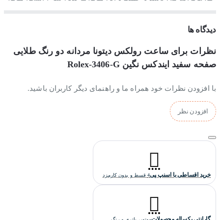
اصلی که زمان را نشان می دهد، موتوری که در موقعیت ساعت 3
طراحی شده 24 ساعت شبانه روز را نشان می دهد، موتوری که در
دیدگاه ها
موقعیت ساعت 9 طراحی شده دقیقه شمار کورنوگراف است و
موتوری که در موقعیت ساعت 6 طراحی شده است ثانیه شمار
نظرات برای ساعت رولکس دیتونا مردانه دو رنگ طلایی
ساعت است(نکته: ثانیه شمار اصلی ساعت که در راس 12 قرار
گرفته است ثانیه شمار کورنوگراف می باشد که با فشردن دکمه
صفحه سفید ایندکس نگین Rolex-3406-G
استارت کورنوگراف شروع به کار می کند.). قابلیت دیگری که بروی
این ساعت طراحی شده است
تاچیمتر
می باشد که نحوه استفاده از
با افزودن نظرات خود همراه ما و راهنمای دیگر کاربران باشید.
آن را در
این مقاله
می توانید مطالعه کنید. استایل این ساعت لوکس
و اسپورت است و نکته مهم اینکه کیفیت ساخت آن هایکپی درجه یک
افزودن نظر
می باشد که بالاترین کیفیت هایکپی است.
خرید اقساطی با اسنپ پی
4 قسط و بدون کارمزد
گارانتی یکساله محصولات
موتور، باتری و رنگ