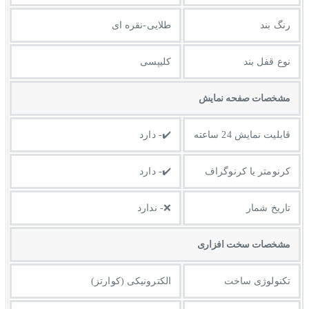
رنگ بند
طلایی-نقره ای
نوع قفل بند
کلیپسی
مشخصات صفحه نمايش
قابلیت نمایش 24 ساعته
✔️- دارد
کرنومتر یا کرنوگراف
✔️- دارد
تاریخ شمار
❌- ندارد
مشخصات سخت افزاری
تکنولوژی ساخت
الکترونیکی (کوارتز)