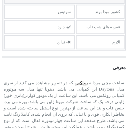
کشور مبدا برند
سوئیس
عقربه های شب تاب
✔️- دارد
آلارم
❌- ندارد
معرفی
ساعت مچی مردانه
رولکس
که در تصویر مشاهده می کنید از سری
مدل
Daytona
این کمپانی می باشد. دیتونا تنها مدل سه موتوره
کمپانی رولکس می باشد. این ساعت از یک موتور کوارتز(باتری خور)
ژاپنی درجه یک که ساخت شرکت میوتا ژاپن می باشد، بهره می برد.
جنس قاب و بند این ساعت از بهترین نوع استیل ساخته شده است و
بخاطر آبکاری قوی و با ثباتی که بروی آن انجام شده، کاملا رنگ ثابت
می باشد. طرح صفحه این ساعت چهارموتوره فعال است که از نوع
کورنوگراف می باشد و عملکرد این موتورها بدین شرح است: موتور