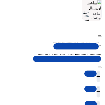
بیش از
ساعت
1000
اورجینال
مدل
تلفن پشتیبانی 48000030 - 021
شنبه تا پنجشنبه، 10 الی 19 (به جز ایام تعطیل)