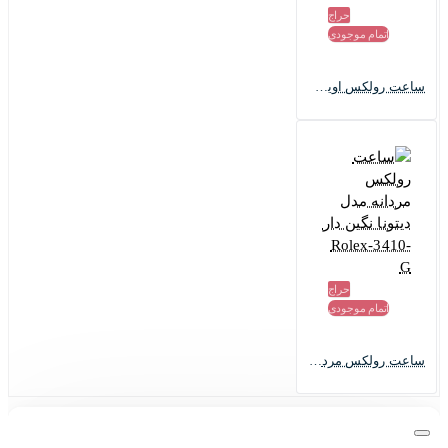
حراج
اتمام موجودی
ساعت رولکس اویستر پرپچوال مردانه Rolex-3369-G
حراج
اتمام موجودی
ساعت رولکس مردانه مدل دیتونا نگین دار Rolex-3410-G