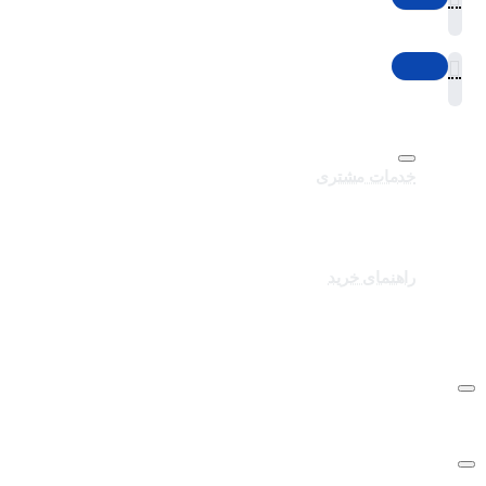
خدمات مشتری
تماس با ما
برندهای سایت
کالاهای ویژه
راهنمای خرید
درباره تک ثانیه
نحوه ارسال سفارشات
سوالات متداول
شرایط و قوانین