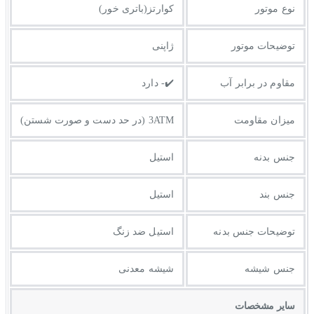
نوع موتور
کوارتز(باتری خور)
توضیحات موتور
ژاپنی
مقاوم در برابر آب
✔️- دارد
میزان مقاومت
3ATM (در حد دست و صورت شستن)
جنس بدنه
استیل
جنس بند
استیل
توضيحات جنس بدنه
استیل ضد زنگ
جنس شیشه
شیشه معدنی
ساير مشخصات