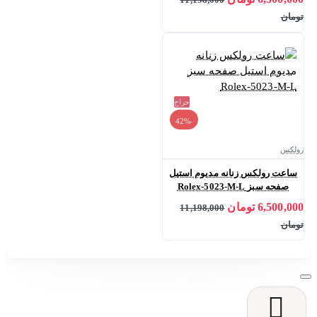
تومان
حراج
-42%
رولکس
ساعت رولکس زنانه مدیوم استیل
صفحه سبز Rolex-5023-M-L
6,500,000 تومان
11,198,000
تومان