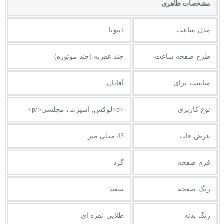
مشخصات ظاهری
مدل ساعت
دیتونا
طرح صفحه ساعت
چند عقربه (چند موتوره)
مناسب برای
آقایان
نوع کاربری
<p>لوکس, اسپرت، مجلسی</p>
عرض قاب
43 میلی متر
فرم صفحه
گرد
رنگ صفحه
سفید
رنگ بدنه
طلایی-نقره ای