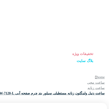
ساعت زنانه
ساعت مردانه
ساعت ست
ساعت اورجینال
عینک آفتابی
عطر و ادکلن
لوازم جانبی ساعت
تخفیفات ویژه
بلاگ سایت
home
ساعت مچی
ساعت زنانه
ساعت دنیل ولینگتون زنانه مستطیلی سیلور بند چرم صفحه آبی DW-7120-L