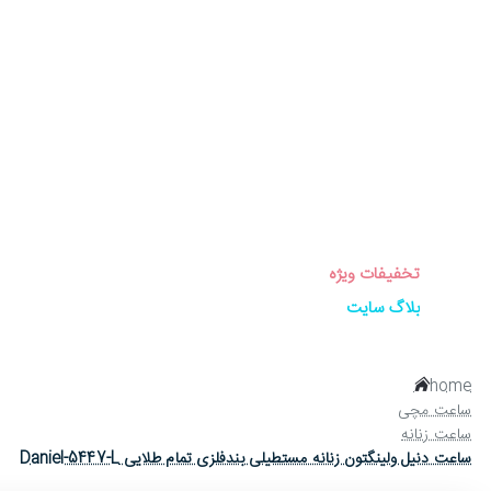
برندهای ساعت
ساعت زنانه
ساعت مردانه
ساعت ست
ساعت اورجینال
عینک آفتابی
عطر و ادکلن
لوازم جانبی ساعت
تخفیفات ویژه
بلاگ سایت
home
ساعت مچی
ساعت زنانه
ساعت دنیل ولینگتون زنانه مستطیلی بندفلزی تمام طلایی Daniel-5447-L