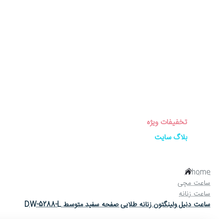
برندهای ساعت
ساعت زنانه
ساعت مردانه
ساعت ست
ساعت اورجینال
عینک آفتابی
عطر و ادکلن
لوازم جانبی ساعت
تخفیفات ویژه
بلاگ سایت
home
ساعت مچی
ساعت زنانه
ساعت دنیل ولینگتون زنانه طلایی صفحه سفید متوسط DW-5288-L