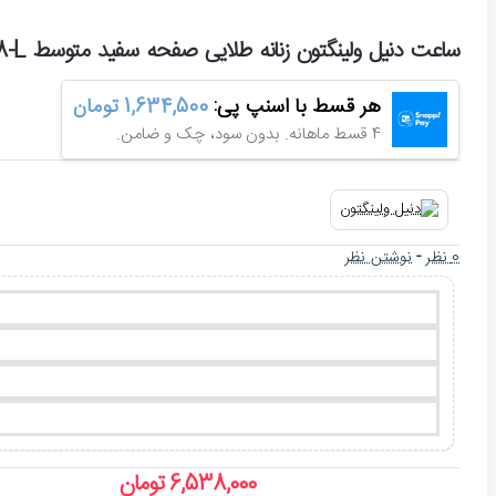
ساعت دنیل ولینگتون زنانه طلایی صفحه سفید متوسط DW-5288-L
هر قسط با اسنپ پی:
1,634,500 تومان
4 قسط ماهانه. بدون سود، چک و ضامن.
0 نظر
-
نوشتن نظر
6,538,000 تومان