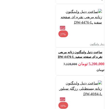
حراج
-27%
دنیل ولینگتون
ساعت دنیل ولینگتون زنانه مربعی
نقره ای صفحه سفید DW-4476-L
5,200,000 تومان
7,128,000
تومان
حراج
-10%