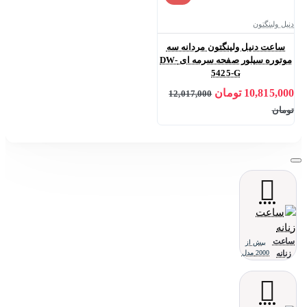
دنیل ولینگتون
ساعت دنیل ولینگتون مردانه سه
موتوره سیلور صفحه سرمه ای DW-
5425-G
10,815,000 تومان
12,017,000
تومان
ساعت
بیش از
زنانه
2000 مدل