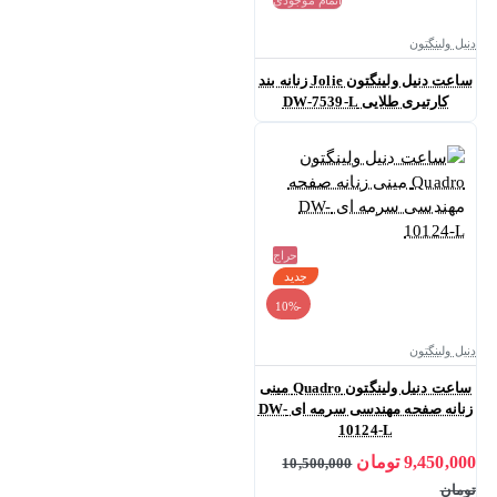
اتمام موجودی
دنیل ولینگتون
ساعت دنیل ولینگتون Jolie زنانه بند
کارتیری طلایی DW-7539-L
حراج
جدید
-10%
دنیل ولینگتون
ساعت دنیل ولینگتون Quadro مینی
زنانه صفحه مهندسی سرمه ای DW-
10124-L
9,450,000 تومان
10,500,000
تومان