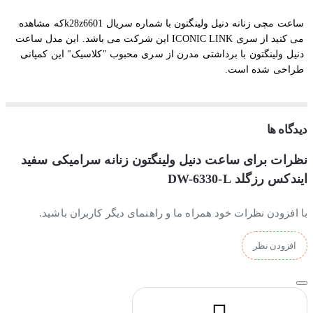
ساعت مچی زنانه دنیل ولینگتون با شماره سریال k28z6601که مشاهده
می کنید از سری ICONIC LINK
این شرکت می باشد. این مدل ساعت
دنیل ولینگتون با برداشتی مدرن از سری محبوب "کلاسیک" این کمپانی
طراحی شده است.
استایل این ساعت مچی زنانه دنیل ولینگتون رسمی است و با تیپ های
رسمی ست زیبایی می شود و به عنوان یک ساعت روزمره بادوام نیز
قابل استفاده است. شعار خود کمپانی دنیل ولینگتون در مورد ساعت
دیدگاه ها
هایش این است که طراحی آنها به نحوی است که با هر نوع تیپ استایلی
می توان آنها را پوشید.
نظرات برای ساعت دنیل ولینگتون زنانه سرامیکی سفید
ایندکس رزگلد DW-6330-L
جنس بند و بدنه ساعت مچی زنانه دنیل ولینگتون
با افزودن نظرات خود همراه ما و راهنمای دیگر کاربران باشید.
افزودن نظر
جنس بدنه و بند این ساعت دنیل ولینگتون زنانه از بهترین سرامیک
مشکی ساخته شده و قفل ان از استیل ضدزنگ ساخته شده است.