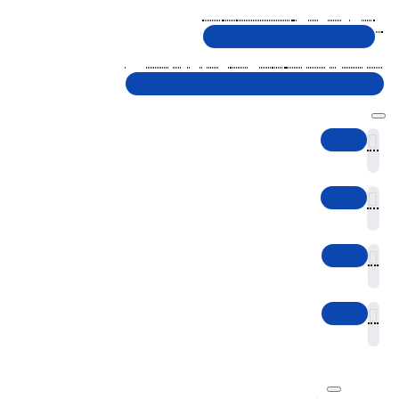
تلفن پشتیبانی 48000030 - 021
شنبه تا پنجشنبه، 10 الی 19 (به جز ایام تعطیل)