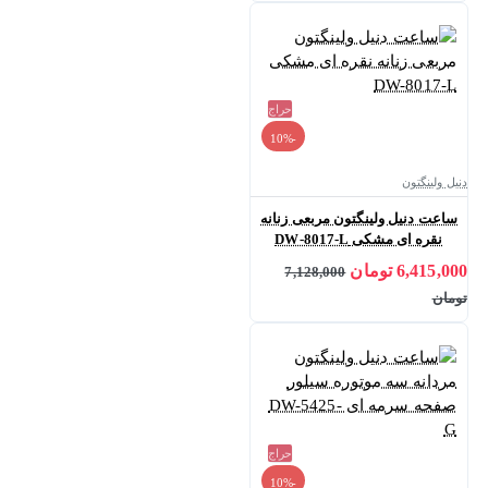
حراج
-10%
دنیل ولینگتون
ساعت دنیل ولینگتون مربعی زنانه
نقره ای مشکی DW-8017-L
6,415,000 تومان
7,128,000
تومان
حراج
-10%