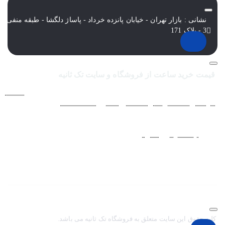
نشانی : بازار تهران - خیابان پانزده خرداد - پاساژ دلگشا - طبقه منفی
3 - پلاک 171
قیمت خرید ساعت از فروشگاه و سایت تک ثانیه
فروشگاه اينترنتي ساعت مچی تک ثانيه ارائه دهنده انواع
ساعت
مردانه
،
ساعت زنانه
،
ساعت بچگانه
و
ساعت ست
فعاليت خود را از
سال 1394 به منظور حذف واسطه‌ها و ارائه مستقيم کالا با قيمتي
منصفانه به مشتريان عزيز در شبکه‌هاي اجتماعي
نظير
اينستاگرام
و
تلگرام
آغاز کرد. با افزايش تعداد و تنوع ساعت های
مچی و بالا رفتن حجم سفارشات جهت دسترسي آسان مشتريان عزيز
در ثبت سفارشات خود و سرعت بخشيدن به فرآيند پاسخگويي و ارائه
خدمات بهتر بر آن شديم تا اين سايت فروشگاهي را راه اندازي کنيم.
کلیه حقوق این سایت متعلق به فروشگاه تک ثانیه می باشد.