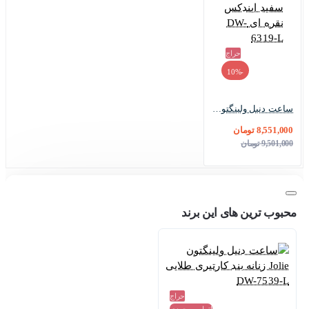
حراج
-10%
ساعت دنیل ولینگتون زنانه سرامیکی سفید ایندکس نقره ای DW-6319-L
8,551,000 تومان
9,501,000 تومان
محبوب ترین های این برند
حراج