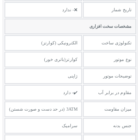
تاریخ شمار
❌- ندارد
مشخصات سخت افزاری
تکنولوژی ساخت
الکترونیکی (کوارتز)
نوع موتور
کوارتز(باتری خور)
توضیحات موتور
ژاپنی
مقاوم در برابر آب
✔️- دارد
میزان مقاومت
3ATM (در حد دست و صورت شستن)
جنس بدنه
سرامیک