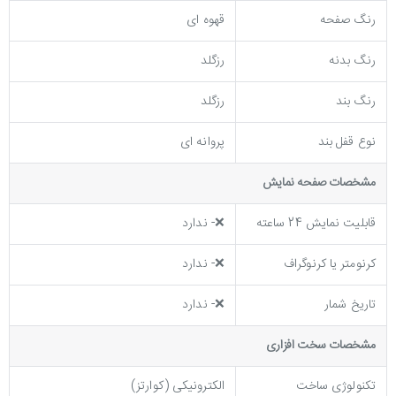
رنگ صفحه
قهوه ای
رنگ بدنه
رزگلد
رنگ بند
رزگلد
نوع قفل بند
پروانه ای
مشخصات صفحه نمايش
قابلیت نمایش 24 ساعته
❌- ندارد
کرنومتر یا کرنوگراف
❌- ندارد
تاریخ شمار
❌- ندارد
مشخصات سخت افزاری
تکنولوژی ساخت
الکترونیکی (کوارتز)