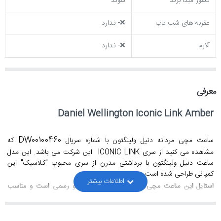
کشور مبدا برند
سوئد
عقربه های شب تاب
❌- ندارد
آلارم
❌- ندارد
معرفی
Daniel Wellington Iconic Link Amber
DW00100460
ساعت مچی مردانه دنیل ولینگتون با شماره سریال
که
مشاهده می کنید از سری
ICONIC LINK
این شرکت می باشد. این مدل
ساعت دنیل ولینگتون با برداشتی مدرن از سری محبوب "کلاسیک" این
کمپانی طراحی شده است.
استایل این ساعت مچی دنیل ولینگتون کلاسیک و رسمی است و مناسب
برای تیپ های رسمی و روزمره می باشد.