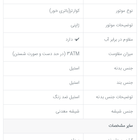
نوع موتور
کوارتز(باتری خور)
توضیحات موتور
ژاپنی
مقاوم در برابر آب
✔️- دارد
میزان مقاومت
3ATM (در حد دست و صورت شستن)
جنس بدنه
استیل
جنس بند
استیل
توضيحات جنس بدنه
استیل ضد زنگ
جنس شیشه
شیشه معدنی
ساير مشخصات