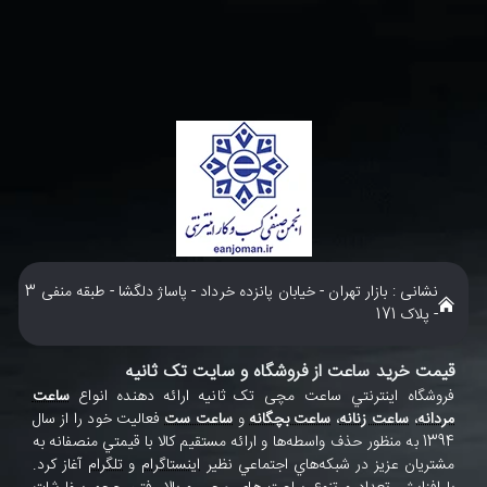
نشانی : بازار تهران - خیابان پانزده خرداد - پاساژ دلگشا - طبقه منفی 3
- پلاک 171
قیمت خرید ساعت از فروشگاه و سایت تک ثانیه
فروشگاه اينترنتي ساعت مچی تک ثانيه ارائه دهنده انواع
ساعت
مردانه
،
ساعت زنانه
،
ساعت بچگانه
و
ساعت ست
فعاليت خود را از سال
1394 به منظور حذف واسطه‌ها و ارائه مستقيم کالا با قيمتي منصفانه به
مشتريان عزيز در شبکه‌هاي اجتماعي نظير
اينستاگرام
و
تلگرام
آغاز کرد.