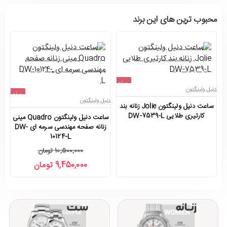
محبوب ترین های این برند
حراج
دنیل ولینگتون
دن
حراج
اتمام موجودی
دنیل ولینگتون
ساعت دنیل ولینگتون Jolie زنانه بند
سا
-10%
کارتیری طلایی DW-7539-L
ساعت دنیل ولینگتون Quadro مینی
جدید
زنانه صفحه مهندسی سرمه ای DW-
10124-L
10,500,000 تومان
9,450,000 تومان