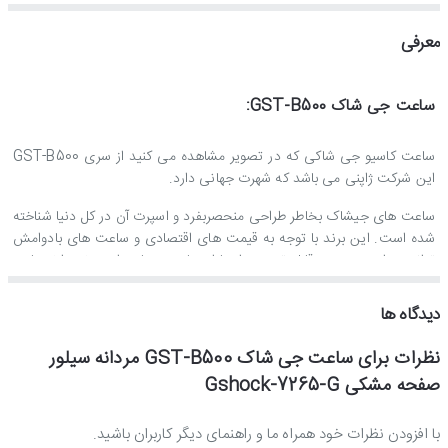
معرفی
ساعت جی شاک GST-B500:
ساعت کاسیو جی شاکی که در تصویر مشاهده می کنید از سری GST-B500
این شرکت ژاپنی می باشد که شهرت جهانی دارد.
ساعت های جیشاک بخاطر طراحی منحصربفرد و اسپرت آن در کل دنیا شناخته
شده است. این برند با توجه به قیمت های اقتصادی و ساعت های بادوامش
توانسته است درصد قابل توجهی از بازار ساعت جهان را به خود اختصاص
دهد.
دیدگاه ها
استایل این ساعت اسپرت است.
نظرات برای ساعت جی شاک GST-B500 مردانه سیلور
جنس بند و بدنه ساعت مچی جی شاک مردانه :
صفحه مشکی Gshock-7265-G
جنس بدنه و بند این ساعت کاسیو از استیل ضدزنگ و ضدحساسیت ساخته
با افزودن نظرات خود همراه ما و راهنمای دیگر کاربران باشید.
شده است.