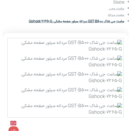
home
ساعت مچی
ساعت مردانه
ساعت جی شاک GST-B500 مردانه سیلور صفحه مشکی Gshock-7265-G
حراج