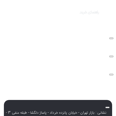
برندهای سایت
کالاهای ویژه
راهنمای خرید
درباره تک ثانیه
نحوه ارسال سفارشات
سوالات متداول
شرایط و قوانین
نشانی : بازار تهران - خیابان پانزده خرداد - پاساژ دلگشا - طبقه منفی 3 -