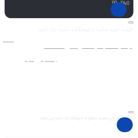
پلاک 171
قیمت خرید ساعت از فروشگاه و سایت تک ثانیه
فروشگاه اينترنتي ساعت مچی تک ثانيه ارائه دهنده انواع
ساعت
مردانه
،
ساعت زنانه
،
ساعت بچگانه
و
ساعت ست
فعاليت خود را از سال
1394 به منظور حذف واسطه‌ها و ارائه مستقيم کالا با قيمتي منصفانه به
مشتريان عزيز در شبکه‌هاي اجتماعي نظير
اينستاگرام
و
تلگرام
آغاز کرد. با
افزايش تعداد و تنوع ساعت های مچی و بالا رفتن حجم سفارشات جهت
دسترسي آسان مشتريان عزيز در ثبت سفارشات خود و سرعت بخشيدن به
فرآيند پاسخگويي و ارائه خدمات بهتر بر آن شديم تا اين سايت فروشگاهي را
راه اندازي کنيم.
کلیه حقوق این سایت متعلق به فروشگاه تک ثانیه می باشد.