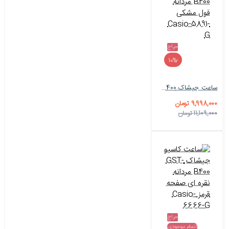
حراج
-10%
ساعت جیشاک GST-B400 مردانه فول مشکی Casio-5891-G
9,998,000 تومان
11,109,000 تومان
حراج
اتمام موجودی