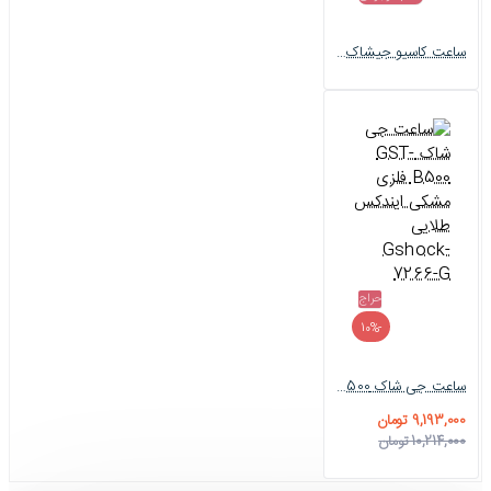
ساعت کاسیو جیشاک GST-B400 مردانه نقره ای صفحه قرمز Casio-6666-G
حراج
-10%
ساعت جی شاک GST-B500 فلزی مشکی ایندکس طلایی Gshock-7266-G
9,193,000 تومان
10,214,000 تومان