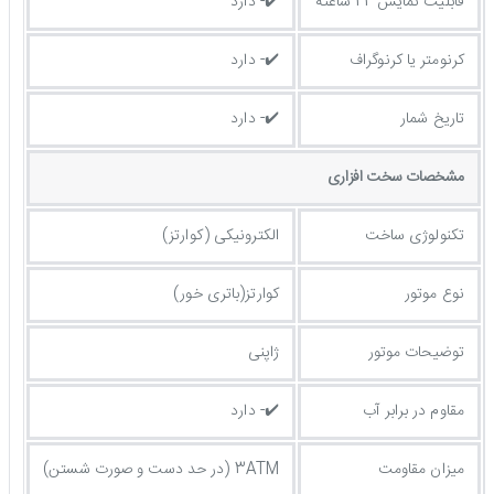
قابلیت نمایش 24 ساعته
✔️- دارد
کرنومتر یا کرنوگراف
✔️- دارد
تاریخ شمار
✔️- دارد
مشخصات سخت افزاری
تکنولوژی ساخت
الکترونیکی (کوارتز)
نوع موتور
کوارتز(باتری خور)
توضیحات موتور
ژاپنی
مقاوم در برابر آب
✔️- دارد
میزان مقاومت
3ATM (در حد دست و صورت شستن)