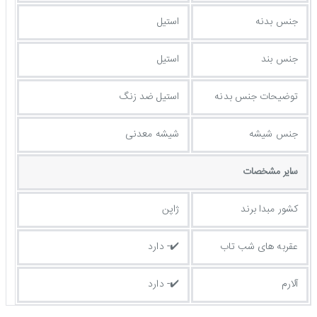
جنس بدنه
استیل
جنس بند
استیل
توضيحات جنس بدنه
استیل ضد زنگ
جنس شیشه
شیشه معدنی
ساير مشخصات
کشور مبدا برند
ژاپن
عقربه های شب تاب
✔️- دارد
آلارم
✔️- دارد