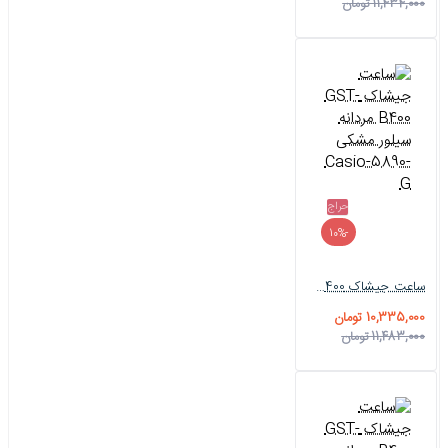
11,434,000 تومان
حراج
-10%
ساعت جیشاک GST-B400 مردانه سیلور مشکی Casio-5890-G
10,335,000 تومان
11,483,000 تومان