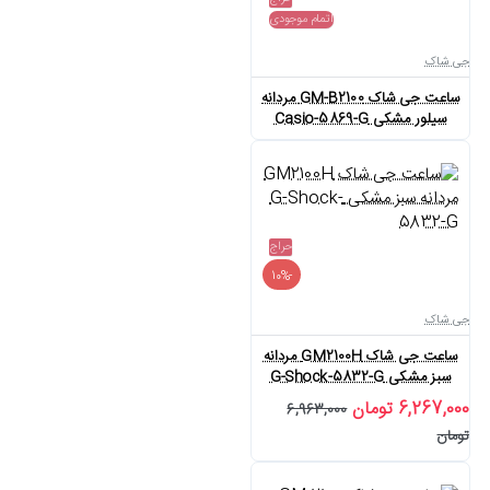
اتمام موجودی
جی شاک
ساعت جی شاک GM-B2100 مردانه
سیلور مشکی Casio-5869-G
حراج
-10%
جی شاک
ساعت جی شاک GM2100H مردانه
سبز مشکی G-Shock-5832-G
6,267,000 تومان
6,963,000
تومان