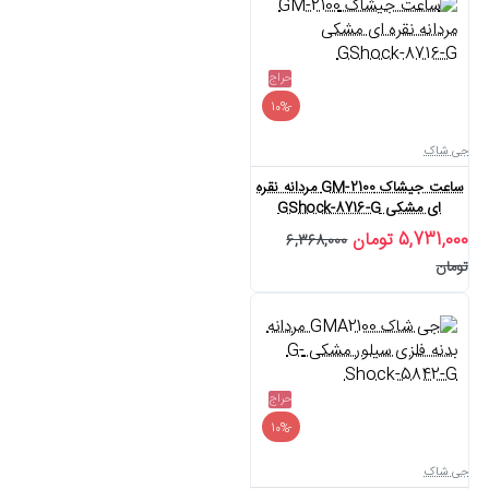
حراج
-10%
جی شاک
ساعت جیشاک GM-2100 مردانه نقره
ای مشکی GShock-8716-G
5,731,000 تومان
6,368,000
تومان
حراج
-10%
جی شاک