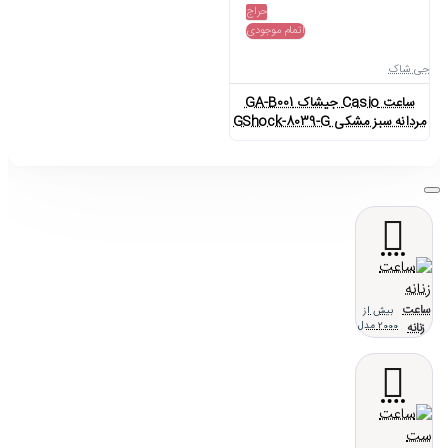
حراج
اتمام موجودی
جی شاک
ساعت Casio جیشاک GA-B001
مردانه سبز مشکی GShock-8039-G
ساعت
بیش از
زنانه
2000 مدل