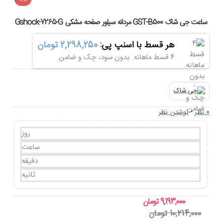
-10%
ساعت جی شاک GST-B500 مردانه سیلور صفحه مشکی Gshock-7265-G
هر قسط با اسنپ پی:
2,298,250 تومان
4 قسط ماهانه. بدون سود، چک و ضامن.
0 نظر
-
نوشتن نظر
روز
ساعت
دقیقه
ثانیه
9,193,000 تومان
10,214,000 تومان