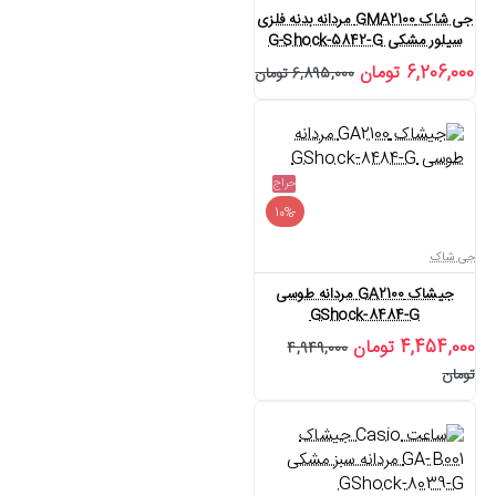
جی شاک GMA2100 مردانه بدنه فلزی
سیلور مشکی G-Shock-5842-G
6,206,000 تومان
6,895,000 تومان
حراج
-10%
جی شاک
جیشاک GA2100 مردانه طوسی
GShock-8484-G
4,454,000 تومان
4,949,000
تومان