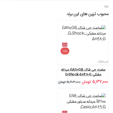
محبوب ترین های این برند
حراج
-10%
جی شاک
ساعت جی شاک GA110GB مردانه
مشکی G-Shock-5848-G
5,132,000 تومان
5,702,000 تومان
حراج