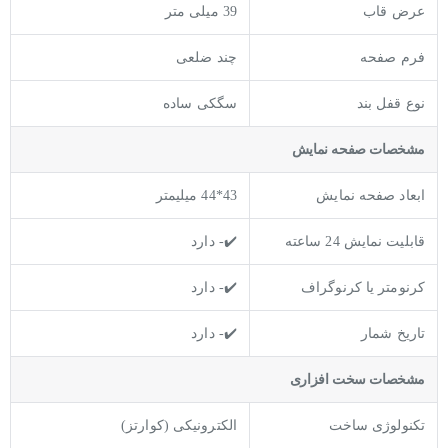
عرض قاب
39 میلی متر
فرم صفحه
چند ضلعی
نوع قفل بند
سگکی ساده
مشخصات صفحه نمايش
ابعاد صفحه نمایش
43*44 میلیمتر
قابلیت نمایش 24 ساعته
✔️- دارد
کرنومتر یا کرنوگراف
✔️- دارد
تاریخ شمار
✔️- دارد
مشخصات سخت افزاری
تکنولوژی ساخت
الکترونیکی (کوارتز)