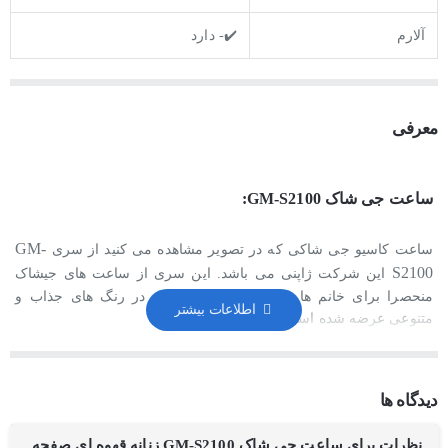
آلارم
✔️- دارد
معرفی
ساعت جی شاک GM-S2100:
GM-
ساعت کاسیو جی شاکی که در تصویر مشاهده می کنید از سری
S2100
این شرکت ژاپنی می باشد. این سری از ساعت های جیشاک
منحصرا برای خانم ها طراحی شده است که در رنگ های جذاب و
متنوعی عرضه شده است.
ساعت های جیشاک بخاطر طراحی منحصربفرد و اسپرت آن در کل دنیا
شناخته شده است. این برند با توجه به قیمت های اقتصادی و ساعت
دیدگاه ها
های بادوامش توانسته است درصد قابل توجهی از بازار ساعت جهان را
به خود اختصاص دهد.
نظرات برای ساعت جی شاک GM-S2100 زنانه قهوه ای صفحه