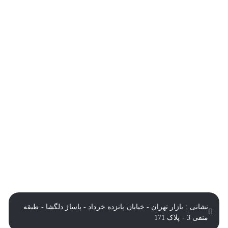
درباره تک ثانیه
نحوه ارسال سفارشات
سوالات متداول
شرایط و قوانین
نشانی : بازار تهران - خیابان پانزده خرداد - پاساژ دلگشا - طبقه
منفی 3 - پلاک 171