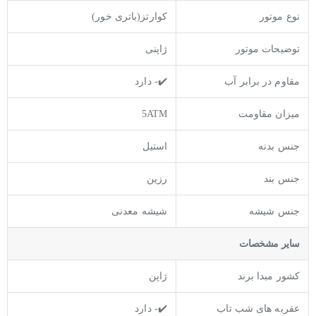
نوع موتور
کوارتز(باتری خور)
توضیحات موتور
ژاپنی
مقاوم در برابر آب
✔️- دارد
میزان مقاومت
5ATM
جنس بدنه
استیل
جنس بند
رزین
جنس شیشه
شیشه معدنی
ساير مشخصات
کشور مبدا برند
ژاپن
عقربه های شب تاب
✔️- دارد