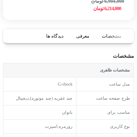
6,904,000 تومان
6,214,000 تومان
مشخصات
معرفی
دیدگاه ها
مشخصات
مشخصات ظاهری
مدل ساعت
G-shock
طرح صفحه ساعت
چند عقربه (چند موتوره),دیجیتال
مناسب برای
بانوان
نوع کاربری
روزمره,اسپرت