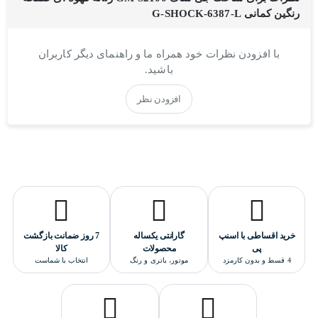
استایل این ساعت اسپرت است.
رنگین کمانی G-SHOCK-6387-L
جنس بند و بدنه ساعت مچی جی شاک :
با افزودن نظرات خود همراه ما و راهنمای دیگر کاربران
جنس بدنه این ساعت از استیل ضدزنگ و بند این ساعت کاسیو از رزین
باشید.
بادوام و ضدحساسیت ساخته شده است.
موتور ساعت g-shock زنانه:
افزودن نظر
این ساعت کاسیو از یک موتور کوارتز(باتری خور) ژاپنی بهره می برد که
از کیفیت و دقت بسیار بالایی برخوردار است و دارای ضمانت یکساله
فروشگاه تک ثانیه می باشد.
قابلیت های دیگر ساعت:
نشان دادن زمان به صورت دیجیتال و آنالوگ
دارای کرنومتر
خرید اقساطی با اسنپ
گارانتی یکساله
7 روز ضمانت بازگشت
دارای تایمر معکوس
پی
محصولات
کالا
4 قسط و بدون کارمزد
موتور، باتری و رنگ
انتخاب با شماست
دارای تقویم کامل
ساعت جهانی | 31 منطقه زمان جهانی(48 شهر)
دارای آلارم
نور پس زمینه