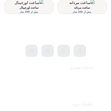
ساعت مردانه
ساعت اورجینال
بیش از 2200 مدل
بیش از 1000 مدل
تلفن پشتیبانی 48000030 - 021
شنبه تا پنجشنبه، 10 الی 19 (به جز ایام تعطیل)
خدمات مشتری
تماس با ما
برندهای سایت
کالاهای ویژه
راهنمای خرید