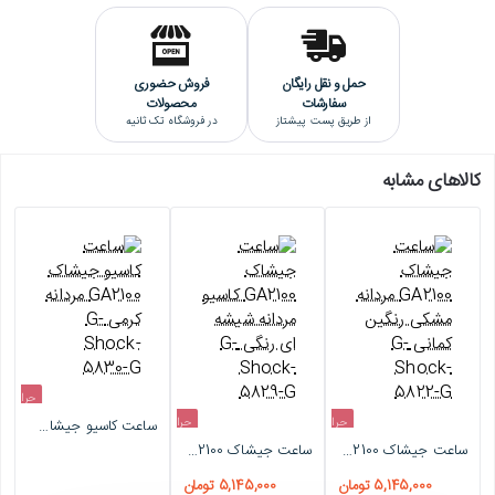
دارای کرنومتر
دارای تایمر معکوس
دارای تقویم کامل
ساعت جهانی | 31 منطقه زمان جهانی(48 شهر)
حمل و نقل رایگان
فروش حضوری
دارای آلارم
سفارشات
محصولات
نور پس زمینه
از طریق پست پیشتاز
در فروشگاه تک ثانیه
کیفیت ساخت ساعت جیشاک:
کالاهای مشابه
کیفیت ساخت این ساعت تیسوت "های کپی درجه یک" است که بالاترین
کیفیت هایکپی است و کاملا منطبق برنمونه اورجینالش ساخته شده است و
کسی که تخصصی در ضمینه ساعت مچی ندارد، نمی تواند اصل یا هایکپی
بودن آن را تشخیص دهد.
حراج
حراج
حراج
ساعت کاسیو جیشاک GA2100 مردانه کرمی G-Shock-5830-G
اتمام موجودی
ساعت جیشاک GA2100 مردانه مشکی رنگین کمانی G-Shock-5822-G
ساعت جیشاک GA2100 کاسیو مردانه شیشه ای رنگی G-Shock-5829-G
-10%
-10%
5,145,000 تومان
5,145,000 تومان