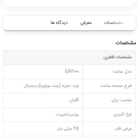
مشخصات
معرفی
دیدگاه ها
مشخصات
مشخصات ظاهری
مدل ساعت
GA2100
طرح صفحه ساعت
چند عقربه (چند موتوره),دیجیتال
مناسب برای
آقایان
نوع کاربری
روزمره,اسپرت
عرض قاب
45 میلی متر