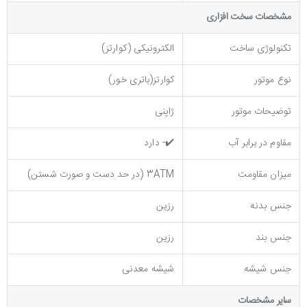
مشخصات سخت افزاری
تکنولوژی ساخت
الکترونیکی (کوارتز)
نوع موتور
کوارتز(باتری خور)
توضیحات موتور
ژاپنی
مقاوم در برابر آب
✔️- دارد
میزان مقاومت
3ATM (در حد دست و صورت شستن)
جنس بدنه
رزین
جنس بند
رزین
جنس شیشه
شیشه معدنی
ساير مشخصات