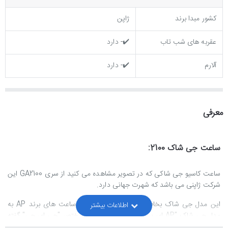
کشور مبدا برند
ژاپن
عقربه های شب تاب
✔️- دارد
آلارم
✔️- دارد
معرفی
ساعت جی شاک 2100:
ساعت کاسیو جی شاکی که در تصویر مشاهده می کنید از سری GA2100 این
شرکت ژاپنی می باشد که شهرت جهانی دارد.
این مدل جی شاک بخاطر شباهتش در طراحی با ساعت های برند AP به
مدل جی شاک "AP ای پی" نیز معروف است که مختصر "جی ای چی" گفته
می شود.