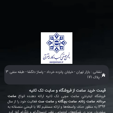
نشانی : بازار تهران - خیابان پانزده خرداد - پاساژ دلگشا - طبقه منفی 3
- پلاک 171
قیمت خرید ساعت از فروشگاه و سایت تک ثانیه
فروشگاه اينترنتي ساعت مچی تک ثانيه ارائه دهنده انواع
ساعت
مردانه
،
ساعت زنانه
،
ساعت بچگانه
و
ساعت ست
فعاليت خود را از سال
1394 به منظور حذف واسطه‌ها و ارائه مستقيم کالا با قيمتي منصفانه به
مشتريان عزيز در شبکه‌هاي اجتماعي نظير
اينستاگرام
و
تلگرام
آغاز کرد.