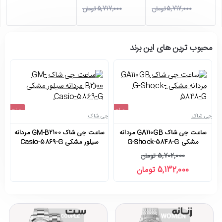
5,717,000 تومان
5,717,000 تومان
محبوب ترین های این برند
حراج
حراج
جی شاک
جی شاک
جی
اتمام موجودی
-10%
ساعت جی شاک GA110GB مردانه
ساعت جی شاک GM-B2100 مردانه
مشکی G-Shock-5848-G
سیلور مشکی Casio-5869-G
5,702,000 تومان
5,132,000 تومان