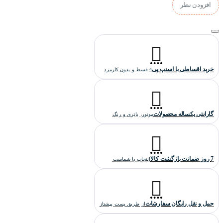
افزودن نظر
موتور ساعت g-shock مردانه :
این ساعت کاسیو از یک موتور کوارتز(باتری خور) ژاپنی بهره می برد که
از کیفیت و دقت بسیار بالایی برخوردار است و دارای ضمانت یکساله
فروشگاه تک ثانیه می باشد.
خرید اقساطی با اسنپ پی
4 قسط و بدون کارمزد
قابلیت های دیگر ساعت:
نشان دادن زمان به صورت دیجیتال و آنالوگ
گارانتی یکساله محصولات
موتور، باتری و رنگ
دارای کرنومتر
دارای تایمر معکوس
دارای تقویم کامل
ساعت جهانی | 31 منطقه زمان جهانی(48 شهر)
7 روز ضمانت بازگشت کالا
انتخاب با شماست
دارای آلارم
نور پس زمینه
کیفیت ساخت ساعت جیشاک:
حمل و نقل رایگان سفارشات
از طریق پست پیشتاز
کیفیت ساخت این ساعت تیسوت "های کپی درجه یک" است که بالاترین