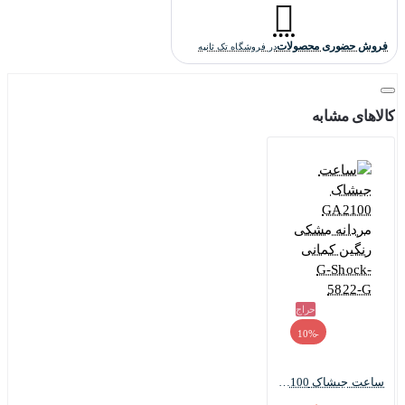
کیفیت هایکپی است و کاملا منطبق برنمونه اورجینالش ساخته شده است
و کسی که تخصصی در ضمینه ساعت مچی ندارد، نمی تواند اصل یا
فروش حضوری محصولات
در فروشگاه تک ثانیه
هایکپی بودن آن را تشخیص دهد.
کالاهای مشابه
حراج
-10%
ساعت جیشاک GA2100 مردانه مشکی رنگین کمانی G-Shock-5822-G