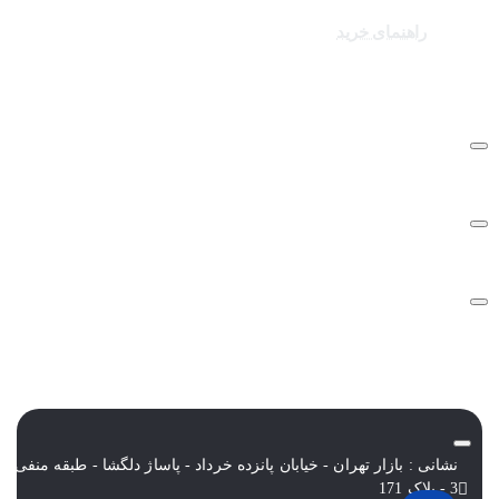
کالاهای ویژه
راهنمای خرید
درباره تک ثانیه
نحوه ارسال سفارشات
سوالات متداول
شرایط و قوانین
نشانی : بازار تهران - خیابان پانزده خرداد - پاساژ دلگشا - طبقه منفی
3 - پلاک 171