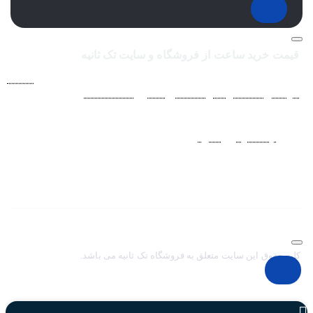
قیمت خرید ساعت از فروشگاه و سایت تک ثانیه
فروشگاه اينترنتي ساعت مچی تک ثانيه ارائه دهنده انواع
ساعت
مردانه
،
ساعت زنانه
،
ساعت بچگانه
و
ساعت ست
فعاليت خود را از
سال 1394 به منظور حذف واسطه‌ها و ارائه مستقيم کالا با قيمتي
منصفانه به مشتريان عزيز در شبکه‌هاي اجتماعي
نظير
اينستاگرام
و
تلگرام
آغاز کرد. با افزايش تعداد و تنوع ساعت های
مچی و بالا رفتن حجم سفارشات جهت دسترسي آسان مشتريان عزيز
در ثبت سفارشات خود و سرعت بخشيدن به فرآيند پاسخگويي و ارائه
خدمات بهتر بر آن شديم تا اين سايت فروشگاهي را راه اندازي کنيم.
کلیه حقوق این سایت متعلق به فروشگاه تک ثانیه می باشد.