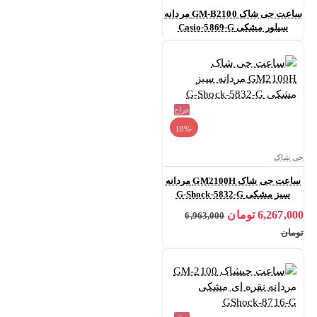
ساعت جی شاک GM-B2100 مردانه
سیلور مشکی Casio-5869-G
حراج
-10%
جی شاک
ساعت جی شاک GM2100H مردانه
سبز مشکی G-Shock-5832-G
6,267,000 تومان
6,963,000
تومان