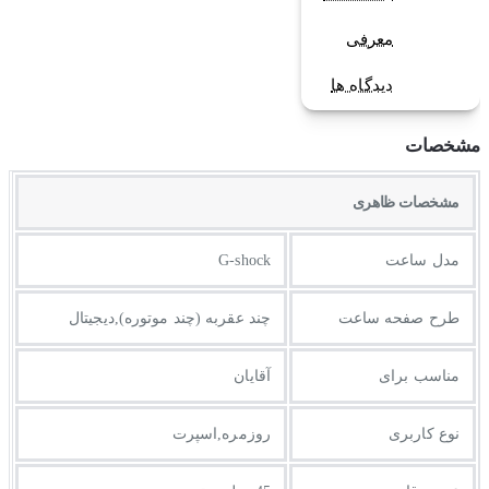
معرفی
دیدگاه ها
مشخصات
مشخصات ظاهری
مدل ساعت
G-shock
طرح صفحه ساعت
چند عقربه (چند موتوره),دیجیتال
مناسب برای
آقایان
نوع کاربری
روزمره,اسپرت