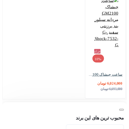
حراج
-10%
ساعت جیشاک GM2100 مردانه سیلور بند برزنتی سفید G-Shock-7532-G
6,024,000 تومان
6,693,000 تومان
محبوب ترین های این برند