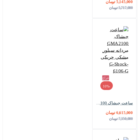
5,145,000 تومان
5,717,000 تومان
حراج
-10%
ساعت جیشاک GMA2100 مردانه سیلور مشکی چریکی G-Shock-6106-G
6,615,000 تومان
7,350,000 تومان