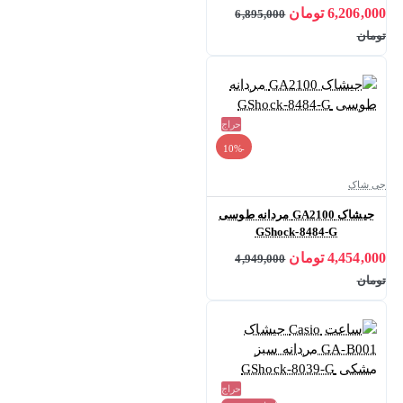
6,206,000 تومان
6,895,000
تومان
حراج
-10%
جی شاک
جیشاک GA2100 مردانه طوسی
GShock-8484-G
4,454,000 تومان
4,949,000
تومان
حراج