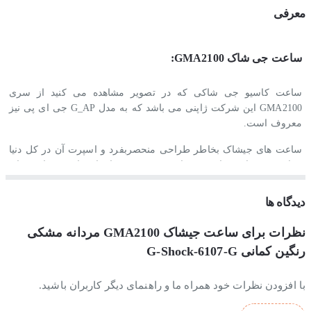
معرفی
ساعت جی شاک GMA2100:
ساعت کاسیو جی شاکی که در تصویر مشاهده می کنید از سری
GMA2100 این شرکت ژاپنی می باشد که به مدل G_AP جی ای پی نیز
معروف است.
ساعت های جیشاک بخاطر طراحی منحصربفرد و اسپرت آن در کل دنیا
شناخته شده است. این برند با توجه به قیمت های اقتصادی و ساعت های
بادوامش توانسته است درصد قابل توجهی از بازار ساعت جهان را به
خود اختصاص دهد.
دیدگاه ها
استایل این ساعت اسپرت است.
نظرات برای ساعت جیشاک GMA2100 مردانه مشکی
رنگین کمانی G-Shock-6107-G
جنس بند و بدنه ساعت مچی جی شاک مردانه :
با افزودن نظرات خود همراه ما و راهنمای دیگر کاربران باشید.
جنس بدنه و بند این ساعت کاسیو از رزین بادوام و ضدحساسیت ساخته
شده است.