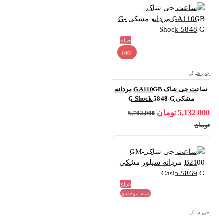
حراج
-10%
جی شاک
ساعت جی شاک GA110GB مردانه
مشکی G-Shock-5848-G
5,132,000 تومان
5,702,000
تومان
حراج
اتمام موجودی
جی شاک