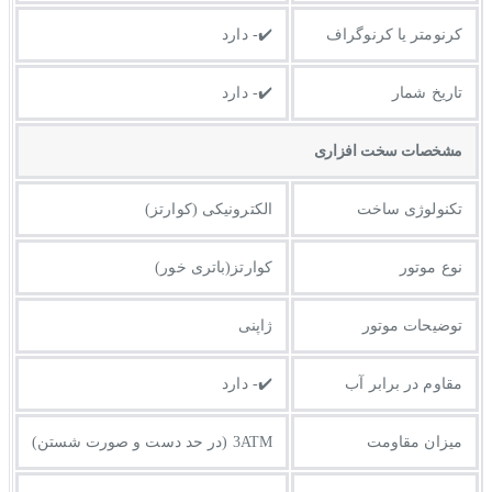
کرنومتر یا کرنوگراف
✔️- دارد
تاریخ شمار
✔️- دارد
مشخصات سخت افزاری
تکنولوژی ساخت
الکترونیکی (کوارتز)
نوع موتور
کوارتز(باتری خور)
توضیحات موتور
ژاپنی
مقاوم در برابر آب
✔️- دارد
میزان مقاومت
3ATM (در حد دست و صورت شستن)