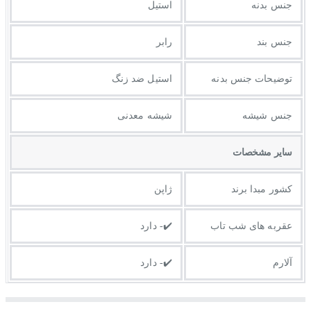
جنس بدنه
استیل
جنس بند
رابر
توضيحات جنس بدنه
استیل ضد زنگ
جنس شیشه
شیشه معدنی
ساير مشخصات
کشور مبدا برند
ژاپن
عقربه های شب تاب
✔️- دارد
آلارم
✔️- دارد