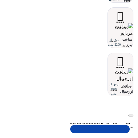
ساعت
بیش از
مردانه
2200 مدل
بیش از
ساعت
1000
اورجینال
مدل
تلفن پشتیبانی 48000030 - 021
شنبه تا پنجشنبه، 10 الی 19 (به جز ایام تعطیل)