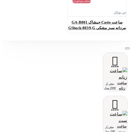
اتمام موجودی
جی شاک
ساعت Casio جیشاک GA-B001
مردانه سبز مشکی GShock-8039-G
ساعت
بیش از
زنانه
2000 مدل
ساعت
بیش از
ست
500 مدل