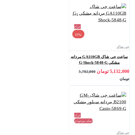
حراج
-10%
جی شاک
ساعت جی شاک GA110GB مردانه
مشکی G-Shock-5848-G
5,132,000 تومان
5,702,000
تومان
حراج
اتمام موجودی
جی شاک