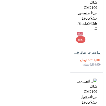
حراج
-10%
ساعت جی شاک GM2100 مردانه سیلور مشکی G-Shock-5834-G
5,731,000 تومان
6,368,000 تومان