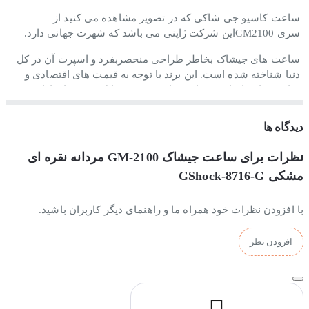
ساعت کاسیو جی شاکی که در تصویر مشاهده می کنید از
سری GM2100این شرکت ژاپنی می باشد که شهرت جهانی دارد.
ساعت های جیشاک بخاطر طراحی منحصربفرد و اسپرت آن در کل
دنیا شناخته شده است. این برند با توجه به قیمت های اقتصادی و
ساعت های بادوامش توانسته است درصد قابل توجهی از بازار
ساعت جهان را به خود اختصاص دهد.
دیدگاه ها
استایل این ساعت اسپرت است.
نظرات برای ساعت جیشاک GM-2100 مردانه نقره ای
جنس بند و بدنه ساعت مچی جی شاک مردانه
مشکی GShock-8716-G
:
با افزودن نظرات خود همراه ما و راهنمای دیگر کاربران باشید.
جنس بدنه این ساعت از استیل ضدزنگ و بند این ساعت کاسیو از
رزین بادوام و ضدحساسیت ساخته شده است.
افزودن نظر
موتور ساعت g-shock مردانه :
این ساعت کاسیو از یک موتور کوارتز(باتری خور) ژاپنی بهره می برد