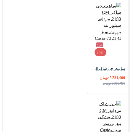
حراج
-10%
ساعت جی شاک GM-2100 مردانه سیلور بند برزنت سبز Casio-7321-G
5,731,000 تومان
6,368,000 تومان