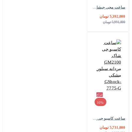
ساعت مچی جیشاک GM-2100 رزگلد بند رابر مشکی GShock-7595-G
5,392,000 تومان
5,991,000 تومان
حراج
-10%
ساعت کاسیو جی شاک GM2100 مردانه سیلور مشکی GShock-7775-G
5,731,000 تومان