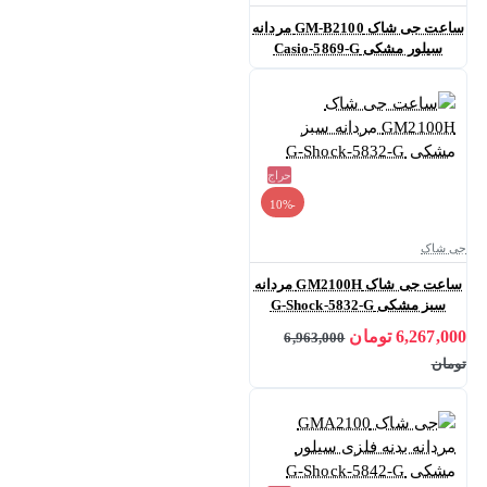
ساعت جی شاک GM-B2100 مردانه
سیلور مشکی Casio-5869-G
حراج
-10%
جی شاک
ساعت جی شاک GM2100H مردانه
سبز مشکی G-Shock-5832-G
6,267,000 تومان
6,963,000
تومان