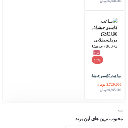
6,368,000 تومان
حراج
-10%
ساعت کاسیو جیشاک GM2100 مردانه طلایی Casio-7863-G
5,729,000 تومان
6,365,000 تومان
محبوب ترین های این برند