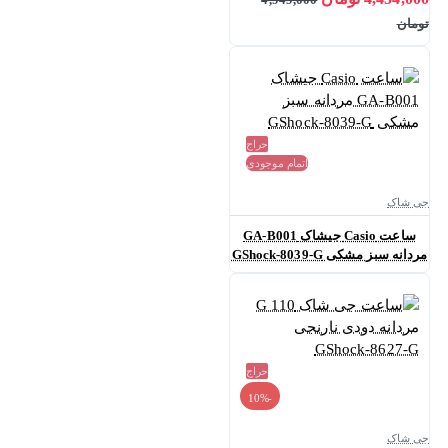
تومان
حراج
اتمام موجودی
جی شاک
ساعت Casio جیشاک GA-B001
مردانه سبز مشکی GShock-8039-G
حراج
-10%
جی شاک