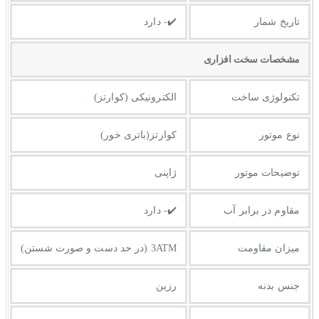
تاریخ شمار
✔️- دارد
مشخصات سخت افزاری
تکنولوژی ساخت
الکترونیکی (کوارتز)
نوع موتور
کوارتز(باتری خور)
توضیحات موتور
ژاپنی
مقاوم در برابر آب
✔️- دارد
میزان مقاومت
3ATM (در حد دست و صورت شستن)
جنس بدنه
رزین