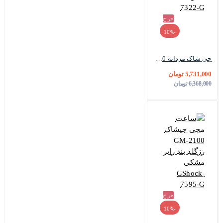
حراج
-10%
جی شاک مردانه GM-2100 مشکی بند برزنت سبز Casio-7322-G
5,731,000 تومان
6,368,000 تومان
حراج
-10%