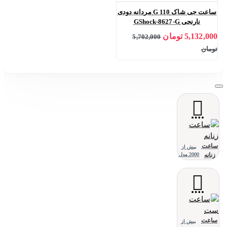
ساعت جی شاک G 110 مردانه دودی
نارنجی GShock-8627-G
5,132,000 تومان
5,702,000
تومان
ساعت
بیش از
زنانه
2000 مدل
ساعت
بیش از