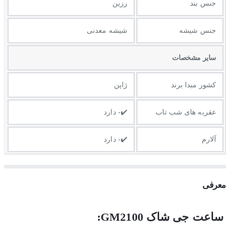
جنس بند
رزین
جنس شیشه
شیشه معدنی
ساير مشخصات
کشور مبدا برند
ژاپن
عقربه های شب تاب
✔️- دارد
آلارم
✔️- دارد
معرفی
ساعت جی شاک GM2100: