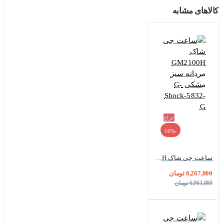
کالاهای مشابه
حراج
-10%
ساعت جی شاک GM2100H مردانه سبز مشکی G-Shock-5832-G
6,267,000 تومان
6,963,000 تومان