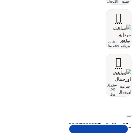
ست
500 مدل
ساعت
بیش از
مردانه
2200 مدل
بیش از
ساعت
1000
اورجینال
مدل
تلفن پشتیبانی 48000030 - 021