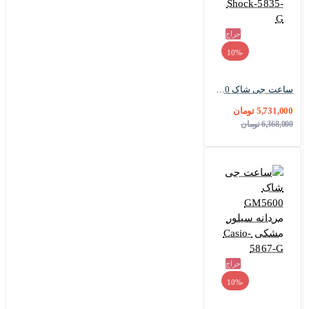
حراج
-10%
ساعت جی شاک GM2100 مردانه فول مشکی G-Shock-5835-G
5,731,000 تومان
6,368,000 تومان
حراج
-10%