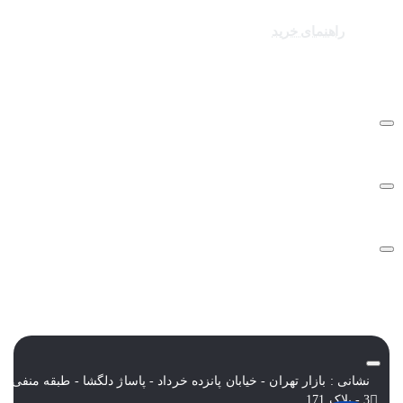
کالاهای ویژه
راهنمای خرید
درباره تک ثانیه
نحوه ارسال سفارشات
سوالات متداول
شرایط و قوانین
نشانی : بازار تهران - خیابان پانزده خرداد - پاساژ دلگشا - طبقه منفی
3 - پلاک 171