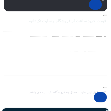
قیمت خرید ساعت از فروشگاه و سایت تک ثانیه
فروشگاه اينترنتي ساعت مچی تک ثانيه ارائه دهنده انواع
ساعت
مردانه
،
ساعت زنانه
،
ساعت بچگانه
و
ساعت ست
فعاليت خود را از
سال 1394 به منظور حذف واسطه‌ها و ارائه مستقيم کالا با قيمتي
منصفانه به مشتريان عزيز در شبکه‌هاي اجتماعي
نظير
اينستاگرام
و
تلگرام
آغاز کرد. با افزايش تعداد و تنوع ساعت های
مچی و بالا رفتن حجم سفارشات جهت دسترسي آسان مشتريان عزيز
در ثبت سفارشات خود و سرعت بخشيدن به فرآيند پاسخگويي و ارائه
خدمات بهتر بر آن شديم تا اين سايت فروشگاهي را راه اندازي کنيم.
کلیه حقوق این سایت متعلق به فروشگاه تک ثانیه می باشد.