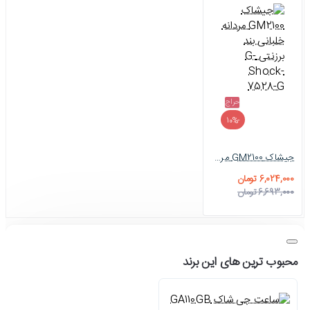
حراج
-10%
جیشاک GM2100 مردانه خلبانی بند برزنتی G-Shock-7528-G
6,024,000 تومان
6,693,000 تومان
محبوب ترین های این برند