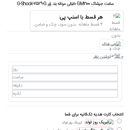
ساعت جیشاک GM2100 خلبانی مردانه بند رابر G-Shock-7529-G
هر قسط با اسنپ پی:
4 قسط ماهانه. بدون سود، چک و ضامن.
0 نظر
-
نوشتن نظر
روز
ساعت
دقیقه
ثانیه
انتخاب کارت هدیه تک‌ثانیه برای شما
تبریک روز تولد