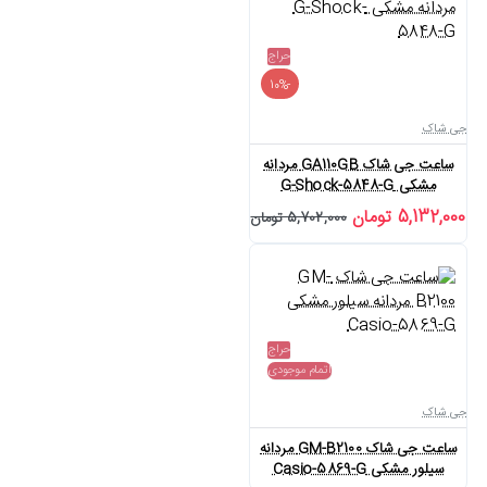
حراج
-10%
جی شاک
ساعت جی شاک GA110GB مردانه
مشکی G-Shock-5848-G
5,132,000 تومان
5,702,000 تومان
حراج
اتمام موجودی
جی شاک
ساعت جی شاک GM-B2100 مردانه
سیلور مشکی Casio-5869-G