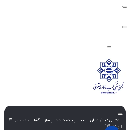
شرایط و قوانین
نشانی : بازار تهران - خیابان پانزده خرداد - پاساژ دلگشا - طبقه منفی 3 -
پلاک 171