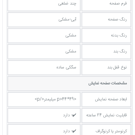
فرم صفحه
چند ضلعی
رنگ صفحه
آبی-مشکی
رنگ بدنه
مشکی
رنگ بند
مشکی
نوع قفل بند
سگکی ساده
مشخصات صفحه نمايش
ابعاد صفحه نمایش
<p>44*49 میلیمتر</p>
قابلیت نمایش 24 ساعته
✔️- دارد
کرنومتر یا کرنوگراف
✔️- دارد