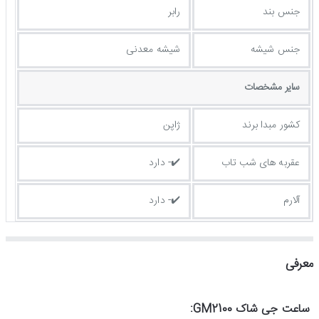
جنس بند
رابر
جنس شیشه
شیشه معدنی
ساير مشخصات
کشور مبدا برند
ژاپن
عقربه های شب تاب
✔️- دارد
آلارم
✔️- دارد
معرفی
ساعت جی شاک GM2100: