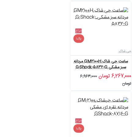
حراج
-10%
جی شاک
ساعت جی شاک GM2100H مردانه
سبز مشکی G-Shock-5832-G
6,267,000 تومان
6,963,000
تومان
حراج
-10%