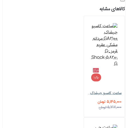
کالاهای مشابه
حراج
-10%
ساعت کاسیو جیشاک GA2100 مردانه مشکی عقربه قرمز G-Shock-5820-G
5,145,000 تومان
5,717,000 تومان