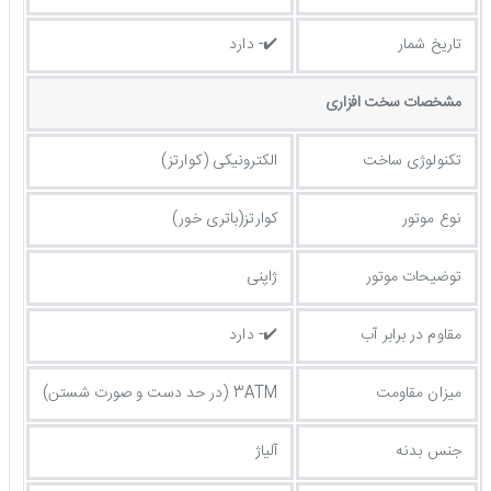
تاریخ شمار
✔️- دارد
مشخصات سخت افزاری
تکنولوژی ساخت
الکترونیکی (کوارتز)
نوع موتور
کوارتز(باتری خور)
توضیحات موتور
ژاپنی
مقاوم در برابر آب
✔️- دارد
میزان مقاومت
3ATM (در حد دست و صورت شستن)
جنس بدنه
آلیاژ