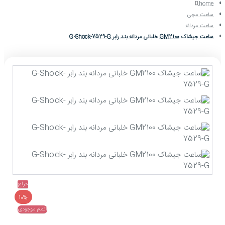
home
ساعت مچی
ساعت مردانه
ساعت جیشاک GM2100 خلبانی مردانه بند رابر G-Shock-7529-G
حراج
-10%
اتمام موجودی