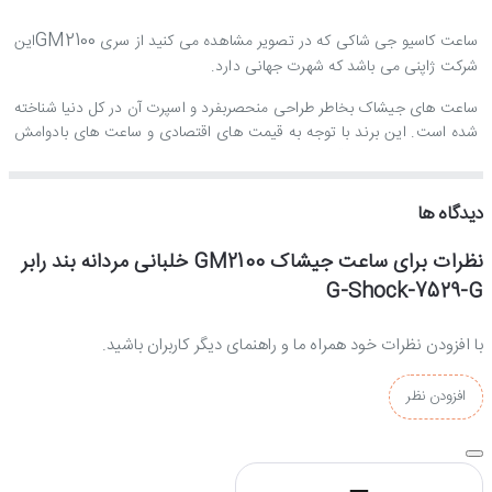
GM2100
ساعت کاسیو جی شاکی که در تصویر مشاهده می کنید از سری
این
شرکت ژاپنی می باشد که شهرت جهانی دارد.
ساعت های جیشاک بخاطر طراحی منحصربفرد و اسپرت آن در کل دنیا شناخته
شده است. این برند با توجه به قیمت های اقتصادی و ساعت های بادوامش
توانسته است درصد قابل توجهی از بازار ساعت جهان را به خود اختصاص
دهد.
دیدگاه ها
استایل این ساعت اسپرت است.
نظرات برای ساعت جیشاک GM2100 خلبانی مردانه بند رابر
جنس بند و بدنه ساعت مچی جی شاک مردانه :
G-Shock-7529-G
جنس بدنه این ساعت از استیل ضدزنگ و بند این ساعت کاسیو از برزنت
با افزودن نظرات خود همراه ما و راهنمای دیگر کاربران باشید.
بادوام و ضدحساسیت ساخته شده است.
افزودن نظر
موتور ساعت g-shock مردانه :
این ساعت کاسیو از یک موتور کوارتز(باتری خور) ژاپنی بهره می برد که از
کیفیت و دقت بسیار بالایی برخوردار است و دارای ضمانت یکساله فروشگاه