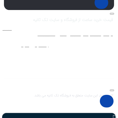
قیمت خرید ساعت از فروشگاه و سایت تک ثانیه
فروشگاه اينترنتي ساعت مچی تک ثانيه ارائه دهنده انواع
ساعت
مردانه
،
ساعت زنانه
،
ساعت بچگانه
و
ساعت ست
فعاليت خود را از سال
1394 به منظور حذف واسطه‌ها و ارائه مستقيم کالا با قيمتي منصفانه به
مشتريان عزيز در شبکه‌هاي اجتماعي نظير
اينستاگرام
و
تلگرام
آغاز کرد. با
افزايش تعداد و تنوع ساعت های مچی و بالا رفتن حجم سفارشات جهت
دسترسي آسان مشتريان عزيز در ثبت سفارشات خود و سرعت بخشيدن به
فرآيند پاسخگويي و ارائه خدمات بهتر بر آن شديم تا اين سايت فروشگاهي را
راه اندازي کنيم.
کلیه حقوق این سایت متعلق به فروشگاه تک ثانیه می باشد.