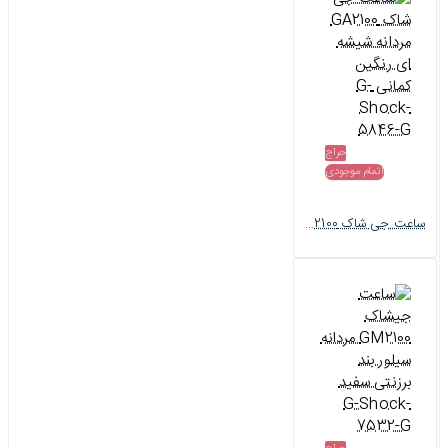
حراج
اتمام موجودی
ساعت جی شاک GA2100 مردانه شیشه ای رنگین کمانی G-Shock-5846-G