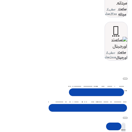
ساعت
بیش از
مردانه
2200 مدل
ساعت
بیش از
اورجینال
1000 مدل
تلفن پشتیبانی 48000030 - 021
شنبه تا پنجشنبه، 10 الی 19 (به جز ایام تعطیل)