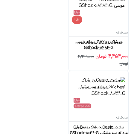
حراج
-10%
جی شاک
جیشاک GA2100 مردانه طوسی
GShock-8484-G
4,454,000 تومان
4,949,000
تومان
حراج
اتمام موجودی
جی شاک
ساعت Casio جیشاک GA-B001
مردانه سبز مشکی GShock-8039-G