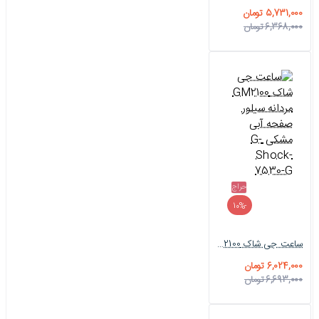
5,731,000 تومان
6,368,000 تومان
حراج
-10%
ساعت جی شاک GM2100 مردانه سیلور صفحه آبی مشکی G-Shock-7530-G
6,024,000 تومان
6,693,000 تومان