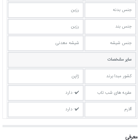
جنس بدنه
رزین
جنس بند
رزین
جنس شیشه
شیشه معدنی
ساير مشخصات
کشور مبدا برند
ژاپن
عقربه های شب تاب
✔️- دارد
آلارم
✔️- دارد
معرفی