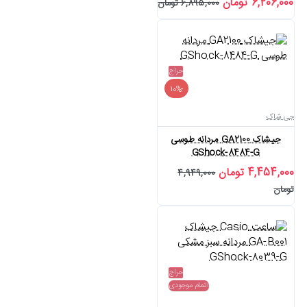
6,206,000 تومان
6,895,000 تومان
حراج
-10%
جی شاک
جیشاک GA2100 مردانه طوسی
GShock-8484-G
4,454,000 تومان
4,949,000
تومان
حراج
اتمام موجودی