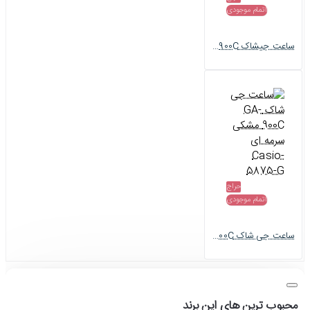
اتمام موجودی
ساعت جیشاک GA-900C مردانه طوسی Casio-5874-G
حراج
اتمام موجودی
ساعت جی شاک GA-900C مشکی سرمه ای Casio-5875-G
محبوب ترین های این برند