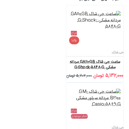
حراج
-10%
جی شاک
ساعت جی شاک GA110GB مردانه
مشکی G-Shock-5848-G
5,132,000 تومان
5,702,000 تومان
حراج
اتمام موجودی
جی شاک