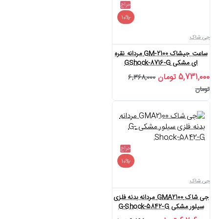
حراج
-10%
جی شاک
ساعت جیشاک GM-2100 مردانه نقره
ای مشکی GShock-8716-G
5,731,000 تومان
6,368,000
تومان
حراج
-10%
جی شاک
جی شاک GMA2100 مردانه بدنه فلزی
سیلور مشکی G-Shock-5842-G