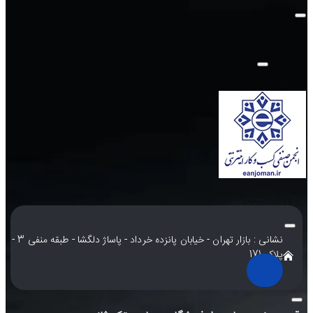
نشانی : بازار تهران - خیابان پانزده خرداد - پاساژ دلگشا - طبقه منفی 3 -
پلاک 171