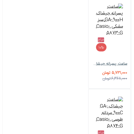
حراج
-10%
ساعت پسرانه جیشاک GA-900H سبز مشکی Casio-5873-G
5,731,000 تومان
6,368,000 تومان
حراج