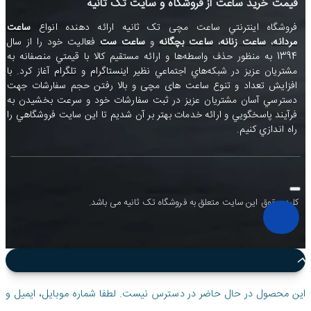
قیمت خرید ساعت از فروشگاه و سایت تک ثانیه
فروشگاه اينترنتي ساعت مچی تک ثانيه ارائه دهنده انواع
ساعت
مردانه
،
ساعت زنانه
،
ساعت بچگانه
و
ساعت ست
فعاليت خود را از سال
1394 به منظور حذف واسطه‌ها و ارائه مستقيم کالا با قيمتي منصفانه به
مشتريان عزيز در شبکه‌هاي اجتماعي نظير
اينستاگرام
و
تلگرام
آغاز کرد. با
افزايش تعداد و تنوع ساعت های مچی و بالا رفتن حجم سفارشات جهت
دسترسي آسان مشتريان عزيز در ثبت سفارشات خود و سرعت بخشيدن به
فرآيند پاسخگويي و ارائه خدمات بهتر بر آن شديم تا اين سايت فروشگاهي را
راه اندازي کنيم.
کلیه حقوق این سایت متعلق به فروشگاه تک ثانیه می باشد.
این محصول در حال حاضر در دسترس نیست. لطفا شماره موبایل، ایمیل و