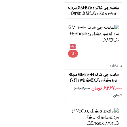
ساعت جی شاک GM-B2100 مردانه
سیلور مشکی Casio-5869-G
حراج
-10%
جی شاک
ساعت جی شاک GM2100H مردانه
سبز مشکی G-Shock-5832-G
6,267,000 تومان
6,963,000
تومان