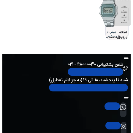
ساعت
بیش از
اورجینال
1000 مدل
تلفن پشتیبانی 48000030 - 021
شنبه تا پنجشنبه، 10 الی 19 (به جز ایام تعطیل)