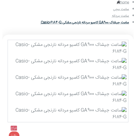
home
ساعت مچی
ساعت مردانه
ساعت جیشاک GA900 کاسیو مردانه نارنجی مشکی Casio-6184-G
حراج