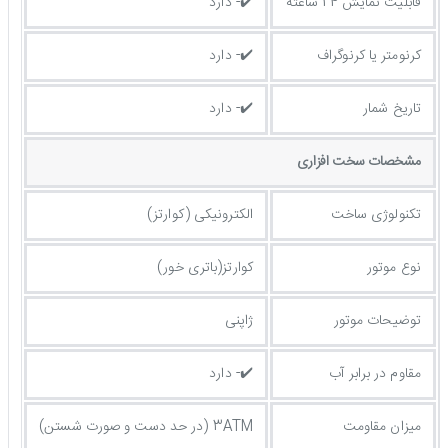
قابلیت نمایش 24 ساعته
✔️- دارد
کرنومتر یا کرنوگراف
✔️- دارد
تاریخ شمار
✔️- دارد
مشخصات سخت افزاری
تکنولوژی ساخت
الکترونیکی (کوارتز)
نوع موتور
کوارتز(باتری خور)
توضیحات موتور
ژاپنی
مقاوم در برابر آب
✔️- دارد
میزان مقاومت
3ATM (در حد دست و صورت شستن)