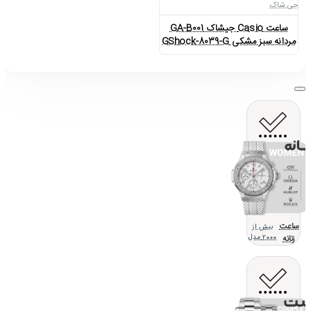
جی شاک
ساعت Casio جیشاک GA-B001
مردانه سبز مشکی GShock-8039-G
ساعت
بیش از
زنانه
2000 مدل