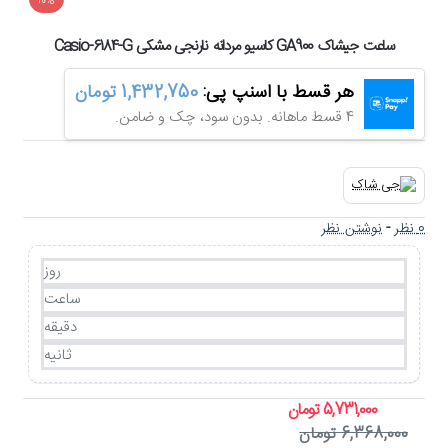
-10%
ساعت جیشاک GA900 کاسیو مردانه نارنجی مشکی Casio-6184-G
هر قسط با اسنپ پی:
1,432,750 تومان
4 قسط ماهانه. بدون سود، چک و ضامن.
0 نظر
-
نوشتن نظر
روز
ساعت
دقیقه
ثانیه
5,731,000 تومان
6,368,000 تومان