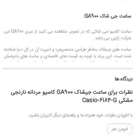
ساعت جی شاک GA900:
ساعت کاسیو جی شاکی که در تصویر مشاهده می کنید از سری GA900 این
شرکت ژاپنی می باشد .
ساعت های جیشاک بخاطر طراحی منحصربفرد و اسپرت آن در کل دنیا شناخته
شده است. این برند با توجه به قیمت های اقتصادی و ساعت های بادوامش
توانسته است درصد قابل توجهی از بازار ساعت جهان را به خود اختصاص
دهد.
دیدگاه ها
استایل این ساعت اسپرت است.
نظرات برای ساعت جیشاک GA900 کاسیو مردانه نارنجی
جنس بند و بدنه ساعت مچی جی شاک مردانه :
مشکی Casio-6184-G
جنس بدنه و بند این ساعت کاسیو از رزین بادوام و ضدحساسیت ساخته شده
با افزودن نظرات خود همراه ما و راهنمای دیگر کاربران باشید.
است.
موتور ساعت g-shock مردانه :
افزودن نظر