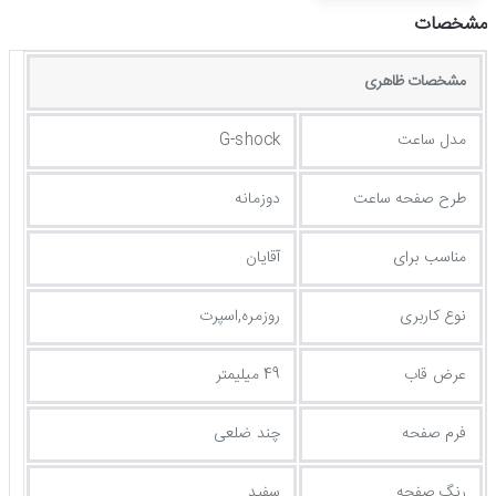
مشخصات
مشخصات ظاهری
مدل ساعت
G-shock
طرح صفحه ساعت
دوزمانه
مناسب برای
آقایان
نوع کاربری
روزمره,اسپرت
عرض قاب
49 میلیمتر
فرم صفحه
چند ضلعی
رنگ صفحه
سفید