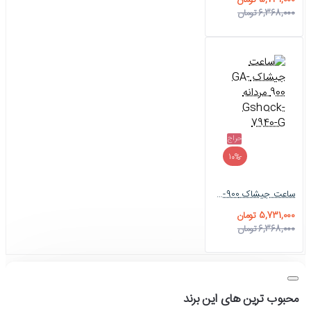
5,731,000 تومان
6,368,000 تومان
حراج
-10%
ساعت جیشاک GA-900 مردانه Gshock-7940-G
5,731,000 تومان
6,368,000 تومان
محبوب ترین های این برند