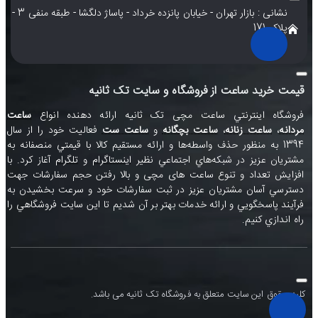
نشانی : بازار تهران - خیابان پانزده خرداد - پاساژ دلگشا - طبقه منفی 3 -
پلاک 171
قیمت خرید ساعت از فروشگاه و سایت تک ثانیه
فروشگاه اينترنتي ساعت مچی تک ثانيه ارائه دهنده انواع
ساعت
مردانه
،
ساعت زنانه
،
ساعت بچگانه
و
ساعت ست
فعاليت خود را از سال
1394 به منظور حذف واسطه‌ها و ارائه مستقيم کالا با قيمتي منصفانه به
مشتريان عزيز در شبکه‌هاي اجتماعي نظير
اينستاگرام
و
تلگرام
آغاز کرد. با
افزايش تعداد و تنوع ساعت های مچی و بالا رفتن حجم سفارشات جهت
دسترسي آسان مشتريان عزيز در ثبت سفارشات خود و سرعت بخشيدن به
فرآيند پاسخگويي و ارائه خدمات بهتر بر آن شديم تا اين سايت فروشگاهي را
راه اندازي کنيم.
کلیه حقوق این سایت متعلق به فروشگاه تک ثانیه می باشد.