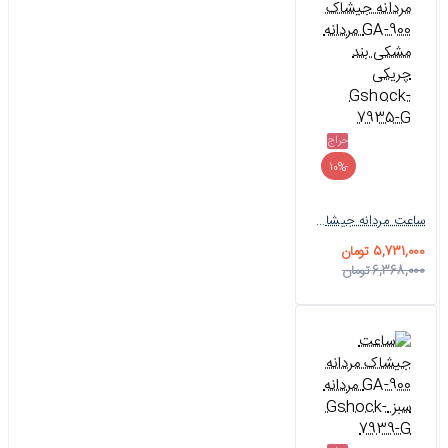
حراج
-10%
ساعت مردانه جیشاک GA-900 مردانه مشکی بند چریکی Gshock-7935-G
5,731,000 تومان
6,368,000 تومان