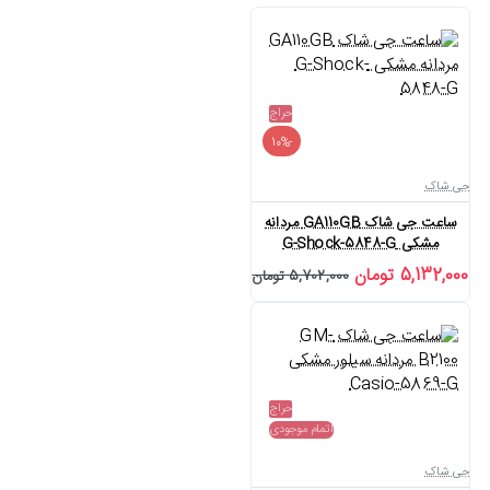
حراج
-10%
جی شاک
ساعت جی شاک GA110GB مردانه
مشکی G-Shock-5848-G
5,132,000 تومان
5,702,000 تومان
حراج
اتمام موجودی
جی شاک