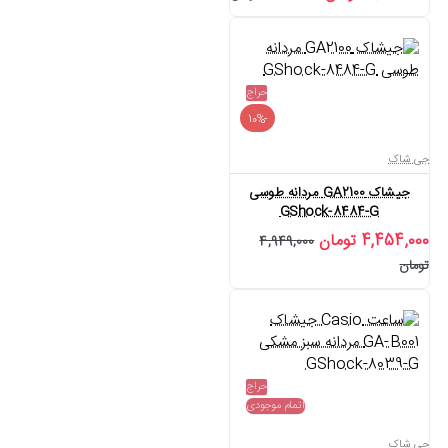
حراج
-10%
جی شاک
جیشاک GA2100 مردانه طوسی
GShock-8484-G
4,454,000 تومان
4,949,000
تومان
حراج
اتمام موجودی
جی شاک