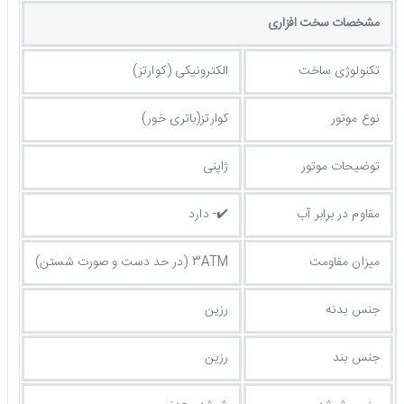
مشخصات سخت افزاری
تکنولوژی ساخت
الکترونیکی (کوارتز)
نوع موتور
کوارتز(باتری خور)
توضیحات موتور
ژاپنی
مقاوم در برابر آب
✔️- دارد
میزان مقاومت
3ATM (در حد دست و صورت شستن)
جنس بدنه
رزین
جنس بند
رزین