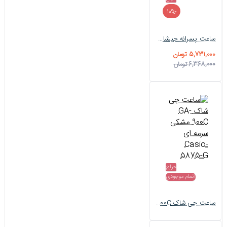
-10%
ساعت پسرانه جیشاک GA-900H سبز مشکی Casio-5873-G
5,731,000 تومان
6,368,000 تومان
حراج
اتمام موجودی
ساعت جی شاک GA-900C مشکی سرمه ای Casio-5875-G