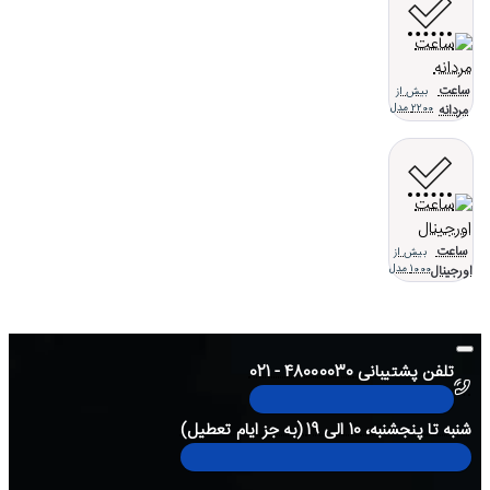
ساعت
بیش از
مردانه
2200 مدل
ساعت
بیش از
اورجینال
1000 مدل
تلفن پشتیبانی 48000030 - 021
شنبه تا پنجشنبه، 10 الی 19 (به جز ایام تعطیل)