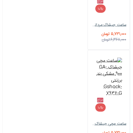
حراج
-10%
ساعت جیشاک مردانه GA-900 مردانه سبز Gshock-7939-G
5,731,000 تومان
6,368,000 تومان
حراج
-10%
ساعت مچی جیشاک GA-900 مشکی بند برزنتی Gshock-7936-G