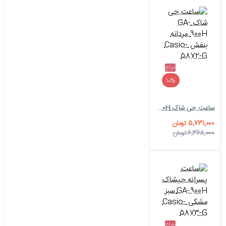
حراج
-10%
ساعت جی شاک GA-900H مردانه بنفش Casio-5872-G
5,731,000 تومان
6,368,000 تومان
حراج