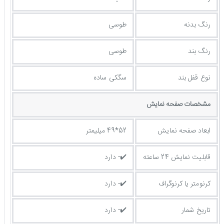
رنگ بدنه
طوسی
رنگ بند
طوسی
نوع قفل بند
سگکی ساده
مشخصات صفحه نمايش
ابعاد صفحه نمایش
52*49 میلیمتر
قابلیت نمایش 24 ساعته
✔️- دارد
کرنومتر یا کرنوگراف
✔️- دارد
تاریخ شمار
✔️- دارد