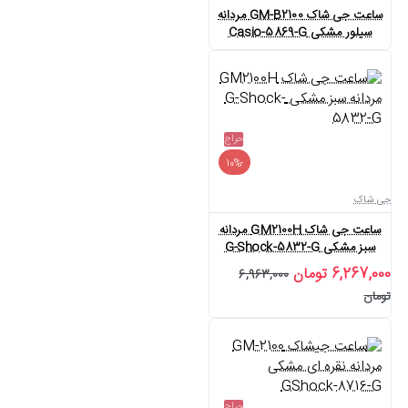
ساعت جی شاک GM-B2100 مردانه
سیلور مشکی Casio-5869-G
حراج
-10%
جی شاک
ساعت جی شاک GM2100H مردانه
سبز مشکی G-Shock-5832-G
6,267,000 تومان
6,963,000
تومان
حراج