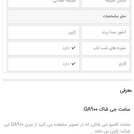
جنس شیشه
شیشه معدنی
ساير مشخصات
کشور مبدا برند
ژاپن
عقربه های شب تاب
✔️- دارد
آلارم
✔️- دارد
معرفی
ساعت جی شاک GA900:
ساعت کاسیو جی شاکی که در تصویر مشاهده می کنید از سری GA900 این
شرکت ژاپنی می باشد .