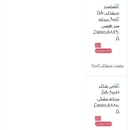
حراج
اتمام موجودی
ساعت جیشاک GA-900C مردانه سبز طوسی Casio-5879-G
حراج
اتمام موجودی