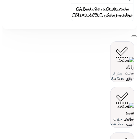
ساعت Casio جیشاک GA-B001
مردانه سبز مشکی GShock-8039-G
ساعت
بیش از
زنانه
2000 مدل
ساعت
بیش از
ست
500 مدل