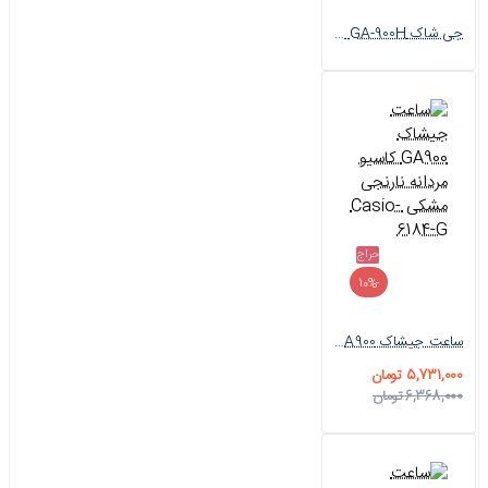
جی شاک GA-900H مردانه مشکی Casio-5880-G
حراج
-10%
ساعت جیشاک GA900 کاسیو مردانه نارنجی مشکی Casio-6184-G
5,731,000 تومان
6,368,000 تومان