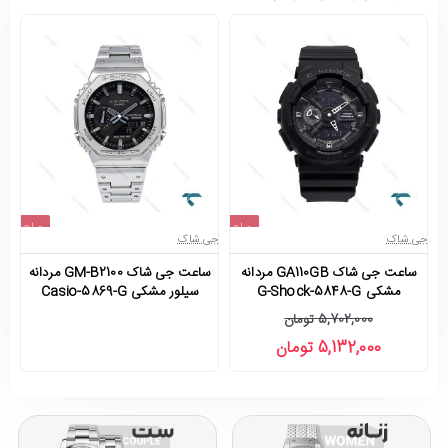
جی
حراج
حراج
جی شاک
جی شاک
اتمام موجودی
-10%
ساعت جی شاک GA110GB مردانه
ساعت جی شاک GM-B2100 مردانه
مشکی G-Shock-5848-G
سیلور مشکی Casio-5869-G
5,702,000 تومان
5,132,000 تومان