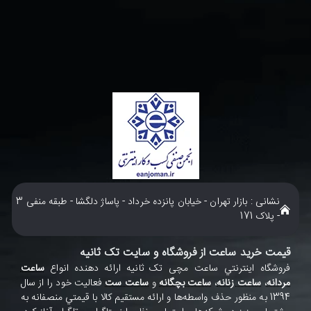
نشانی : بازار تهران - خیابان پانزده خرداد - پاساژ دلگشا - طبقه منفی 3
- پلاک 171
قیمت خرید ساعت از فروشگاه و سایت تک ثانیه
فروشگاه اينترنتي ساعت مچی تک ثانيه ارائه دهنده انواع
ساعت
مردانه
،
ساعت زنانه
،
ساعت بچگانه
و
ساعت ست
فعاليت خود را از سال
1394 به منظور حذف واسطه‌ها و ارائه مستقيم کالا با قيمتي منصفانه به