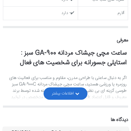
آلارم
✔️- دارد
معرفی
ساعت مچی جیشاک مردانه GA-900 سبز :
استایلی جسورانه برای شخصیت های فعال
اگر به دنبال ساعتی با طراحی مدرن، مقاوم و مناسب برای فعالیت های
روزمره یا ورزشی هستید، ساعت مچی جیشاک مردانه GA-900C سبز
طوسی گزینه ای بی نظیر است. این محصول ساخته شده توسط برند
معروف و قابل اعتماد G-Shock است که سال ها متخصص در تولید
ساعت هایی بادوام و جذاب بوده و جایگاه ویژه ای در میان طرفداران
محصولات لوکس دارد. مدل GA-900C ترکیبی عالی از زیبایی، کارایی و
مقاومت است که آن را به انتخابی محبوب تبدیل کرده است.
دیدگاه ها
طراحی متمایز و رنگ بندی خاص