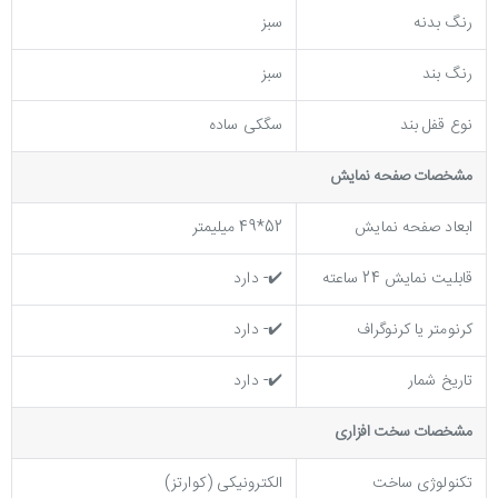
رنگ بدنه
سبز
رنگ بند
سبز
نوع قفل بند
سگکی ساده
مشخصات صفحه نمايش
ابعاد صفحه نمایش
52*49 میلیمتر
قابلیت نمایش 24 ساعته
✔️- دارد
کرنومتر یا کرنوگراف
✔️- دارد
تاریخ شمار
✔️- دارد
مشخصات سخت افزاری
تکنولوژی ساخت
الکترونیکی (کوارتز)