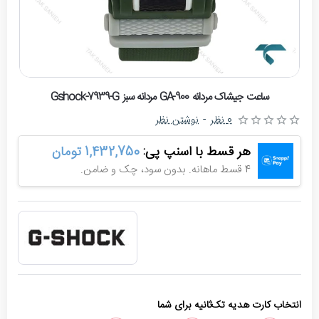
حراج
ساعت جیشاک مردانه GA-900 مردانه سبز Gshock-7939-G
-10%
0 نظر
-
نوشتن نظر
هر قسط با اسنپ پی:
1,432,750 تومان
4 قسط ماهانه. بدون سود، چک و ضامن.
انتخاب کارت هدیه تک‌ثانیه برای شما