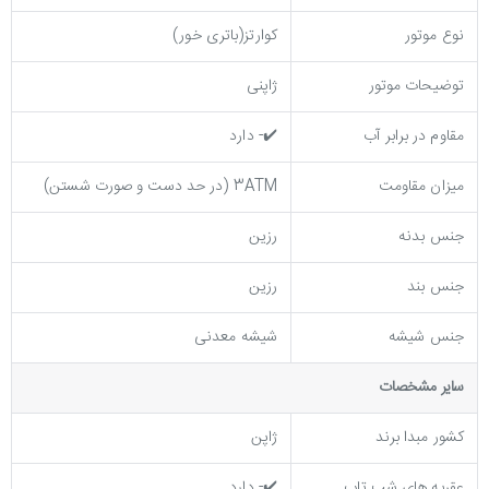
نوع موتور
کوارتز(باتری خور)
توضیحات موتور
ژاپنی
مقاوم در برابر آب
✔️- دارد
میزان مقاومت
3ATM (در حد دست و صورت شستن)
جنس بدنه
رزین
جنس بند
رزین
جنس شیشه
شیشه معدنی
ساير مشخصات
کشور مبدا برند
ژاپن
عقربه های شب تاب
✔️- دارد