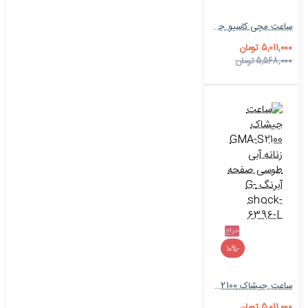
ساعت مچی کاسیو جیشاک زنانه GMA-S2100 مشکی قرمز G-shock-6394-L
5,011,000 تومان
5,568,000 تومان
حراج
-10%
ساعت جیشاک GMA-S2100 زنانه آبی طوسی صفحه آبرنگ G-shock-6396-L
5,011,000 تومان