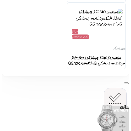
حراج
اتمام موجودی
جی شاک
ساعت Casio جیشاک GA-B001
مردانه سبز مشکی GShock-8039-G