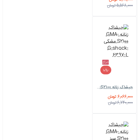
5,568,000 تومان
حراج
-10%
جیشاک زنانه GMA-S2100 مشکی G-shock-6397-L
6,066,000 تومان
6,740,000 تومان