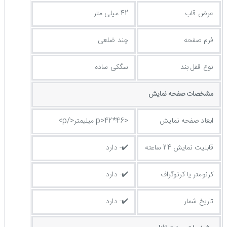
عرض قاب
42 میلی متر
فرم صفحه
چند ضلعی
نوع قفل بند
سگکی ساده
مشخصات صفحه نمايش
ابعاد صفحه نمایش
<p>42*46 میلیمتر</p>
قابلیت نمایش 24 ساعته
✔️- دارد
کرنومتر یا کرنوگراف
✔️- دارد
تاریخ شمار
✔️- دارد