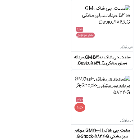
حراج
اتمام موجودی
جی شاک
ساعت جی شاک GM-B2100 مردانه
سیلور مشکی Casio-5869-G
حراج
-10%
جی شاک
ساعت جی شاک GM2100H مردانه
سبز مشکی G-Shock-5832-G