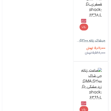
حراج
-10%
جیشاک زنانه GMA-S2100 سبز فسفری G-shock-6398-L
5,011,000 تومان
5,568,000 تومان
حراج
-10%