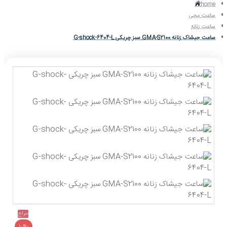
home
ساعت مچی
ساعت زنانه
ساعت جیشاک زنانه GMA-S2100 سبز چریکی G-shock-6404-L
حراج