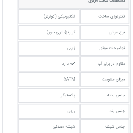
مشخصات سخت افزاری
تکنولوژی ساخت
الکترونیکی (کوارتز)
نوع موتور
کوارتز(باتری خور)
توضیحات موتور
ژاپنی
مقاوم در برابر آب
✔️- دارد
میزان مقاومت
5ATM
جنس بدنه
پلاستیکی
جنس بند
رزین
جنس شیشه
شیشه معدنی