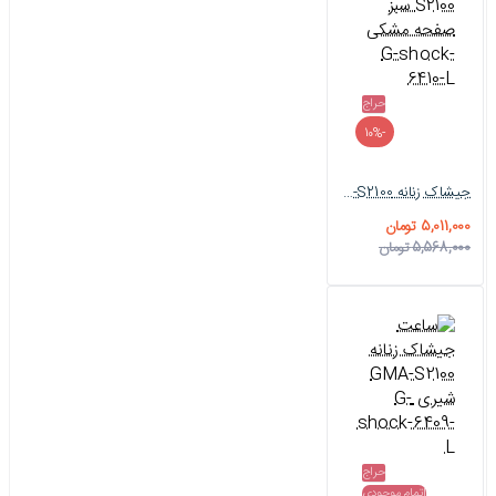
حراج
-10%
جیشاک زنانه GMA-S2100 سبز صفحه مشکی G-shock-6410-L
5,011,000 تومان
5,568,000 تومان
حراج
اتمام موجودی