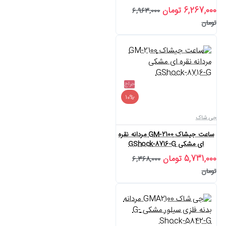
6,267,000 تومان
6,963,000
تومان
حراج
-10%
جی شاک
ساعت جیشاک GM-2100 مردانه نقره
ای مشکی GShock-8716-G
5,731,000 تومان
6,368,000
تومان