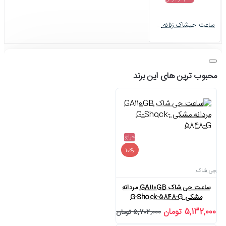
ساعت جیشاک زنانه GMA-S2100 شیری G-shock-6409-L
محبوب ترین های این برند
حراج
-10%
جی شاک
ساعت جی شاک GA110GB مردانه
مشکی G-Shock-5848-G
5,132,000 تومان
5,702,000 تومان