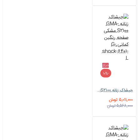
حراج
-10%
جیشاک زنانه GMA-S2100 مشکی صفحه رنگین کمانی G-shock-6401-L
5,011,000 تومان
5,568,000 تومان