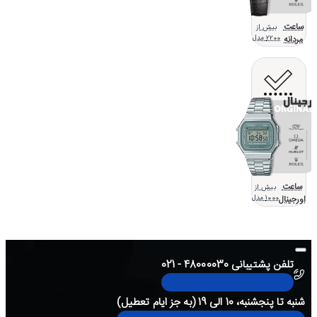
ساعت
بیش از
مردانه
2200 مدل
ساعت
بیش از
اورجینال
1000 مدل
تلفن پشتیبانی 48000030 - 021
شنبه تا پنجشنبه، 10 الی 19 (به جز ایام تعطیل)