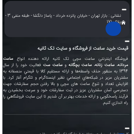
نشانی : بازار تهران - خیابان پانزده خرداد - پاساژ دلگشا - طبقه منفی 3 -
پلاک 171
قیمت خرید ساعت از فروشگاه و سایت تک ثانیه
فروشگاه اينترنتي ساعت مچی تک ثانيه ارائه دهنده انواع
ساعت
مردانه
،
ساعت زنانه
،
ساعت بچگانه
و
ساعت ست
فعاليت خود را از سال
1394 به منظور حذف واسطه‌ها و ارائه مستقيم کالا با قيمتي منصفانه به
مشتريان عزيز در شبکه‌هاي اجتماعي نظير
اينستاگرام
و
تلگرام
آغاز کرد. با
افزايش تعداد و تنوع ساعت های مچی و بالا رفتن حجم سفارشات جهت
دسترسي آسان مشتريان عزيز در ثبت سفارشات خود و سرعت بخشيدن به
فرآيند پاسخگويي و ارائه خدمات بهتر بر آن شديم تا اين سايت فروشگاهي را
راه اندازي کنيم.