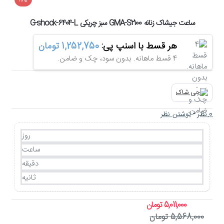
-10%
ساعت جیشاک زنانه GMA-S2100 سبز چریکی G-shock-6404-L
هر قسط با اسنپ پی:
1,252,750 تومان
4 قسط ماهانه. بدون سود، چک و ضامن.
0 نظر
-
نوشتن نظر
روز
ساعت
دقیقه
ثانیه
5,011,000 تومان
5,568,000 تومان