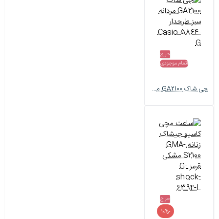
حراج
اتمام موجودی
جی شاک GA2100 مردانه سبز طرحدار Casio-5864-G
حراج
-10%