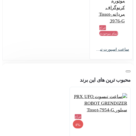
حراج
اتمام موجودی
ساعت اسپورت تیسوت سه موتوره کرنوگراف مردانه Tissot-3976-G
محبوب ترین های این برند
حراج
-4%