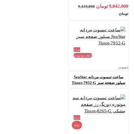
9,042,000 تومان
9,419,000
تومان
حراج
اتمام موجودی
تیسوت
ساعت تیسوت مردانه SeaStar
سیلور صفحه سبز Tissot-7952-G
حراج
-4%