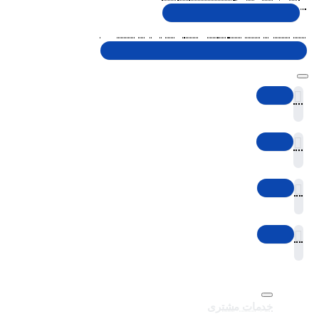
شنبه تا پنجشنبه، 10 الی 19 (به جز ایام تعطیل)
خدمات مشتری