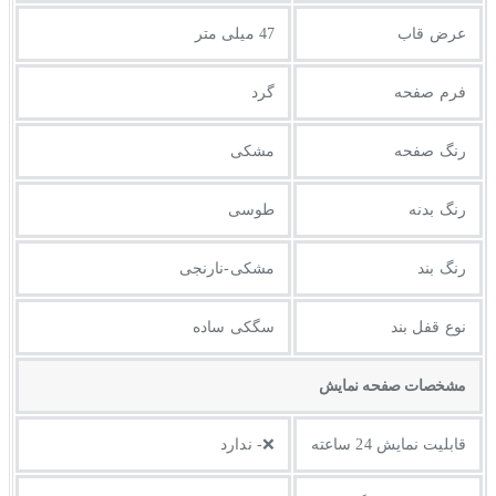
عرض قاب
47 میلی متر
فرم صفحه
گرد
رنگ صفحه
مشکی
رنگ بدنه
طوسی
رنگ بند
مشکی-نارنجی
نوع قفل بند
سگکی ساده
مشخصات صفحه نمايش
قابلیت نمایش 24 ساعته
❌- ندارد