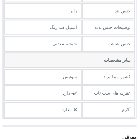
جنس بند
رابر
توضيحات جنس بدنه
استیل ضد زنگ
جنس شیشه
شیشه معدنی
ساير مشخصات
کشور مبدا برند
سوئیس
عقربه های شب تاب
✔️- دارد
آلارم
❌- ندارد
معرفی