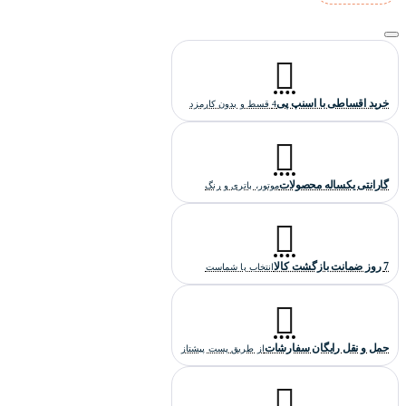
یک قابلیت مهم و کابردی دیگری که بروی این ساعت طراحی شده
تاکیمتر
هست که دوچرخه سواران در حین مسابقه می توانند سرعت
خود را اندازه بگیرند و این قابلیت دور قاب ساعت طراحی شده و نحوه
این
استفاده از آن را ما در مقاله ای جداگانه تشریح کردیم که در
لینک
می توانید بخوانید.
خرید اقساطی با اسنپ پی
4 قسط و بدون کارمزد
استایل این ساعت تیسوت اسپورت است و با تیپ های غیررسمی و
اسپورت ست می شود. همچنین به عنوان یک ساعت روزمره بادوام نیز
می توان آن را پوشید.
گارانتی یکساله محصولات
موتور، باتری و رنگ
جنس بند و بدنه ساعت مچی تیسوت مردانه اسپورت:
7 روز ضمانت بازگشت کالا
انتخاب با شماست
جنس بدنه این ساعت از استیل ضدزنگ و ضدحساسیت ساخته شده
بند
است. زِه قاب ساعت نیز از سرامیک ضدخش ساخته شده است.
ساعت نیز رابر است.
حمل و نقل رایگان سفارشات
از طریق پست پیشتاز
موتور ساعت تیسوت مردانه Tissot-3972-G :
این ساعت تیسوت از یک موتور کوارتز(باتری خور) ژاپنی بهره می برد