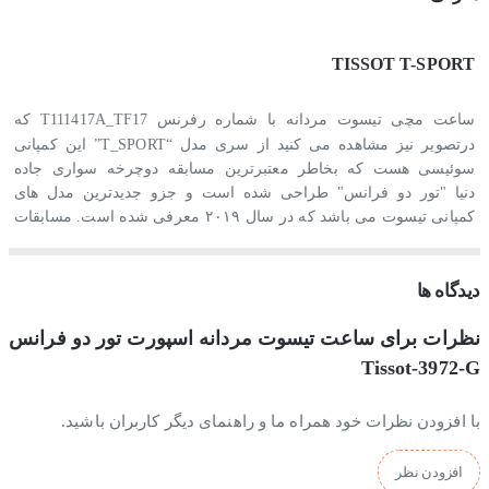
TISSOT T-SPORT
ساعت مچی تیسوت مردانه با شماره رفرنس T111417A_TF17 که
درتصویر نیز مشاهده می کنید از سری مدل “T_SPORT” این کمپانی
سوئیسی هست که بخاطر معتبرترین مسابقه دوچرخه سواری جاده
دنیا "تور دو فرانس" طراحی شده است و جزو جدیدترین مدل های
کمپانی تیسوت می باشد که در سال ۲۰۱۹ معرفی شده است. مسابقات
"تور دو فرانس" در سال ۱۹۰۳ میلادی تاسیس شده است و اکنون هر
ساله به مدت سه هفته در جاده های فرانسه و کشورهای پیرامون آن، در
دیدگاه ها
فصل تابستان برگزار می گردد. این مسابقه معمولا از مرکز شهر پاریس
شروع شده و در همانجا به پایان می رسد. پشت قاب این ساعت لوگوی
نظرات برای ساعت تیسوت مردانه اسپورت تور دو فرانس
مسابقات "تور دو فرانس" حک شده است.
Tissot-3972-G
این ساعت تیسوت چهار موتوره است و هر چهار موتورش فعاله که از
نوع کرنوگراف می باشد و با استفاده از دکمه های استارت و استپی که
با افزودن نظرات خود همراه ما و راهنمای دیگر کاربران باشید.
در بالا و پایین پیچ تنظیم ساعت طراحی شده، می توان از کرنوگراف آن
استفاده کرد.
افزودن نظر