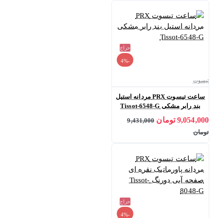
حراج
-4%
تیسوت
ساعت تیسوت PRX مردانه استیل
بند رابر مشکی Tissot-6548-G
9,054,000 تومان
9,431,000
تومان
حراج
-4%