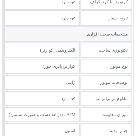
کرنومتر یا کرنوگراف
✔️- دارد
تاریخ شمار
✔️- دارد
مشخصات سخت افزاری
تکنولوژی ساخت
الکترونیکی (کوارتز)
نوع موتور
کوارتز(باتری خور)
توضیحات موتور
ژاپنی
مقاوم در برابر آب
✔️- دارد
میزان مقاومت
3ATM (در حد دست و صورت شستن)
جنس بدنه
استیل