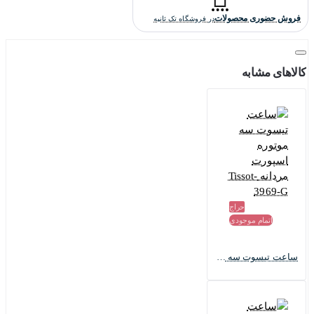
که ساخت شرکت میوتا می باشد و از کیفیت و دقت بسیار بالایی
فروش حضوری محصولات
در فروشگاه تک ثانیه
برخوردار است و دارای ضمانت یکساله فروشگاه تک ثانیه می باشد.
کالاهای مشابه
قابلیت های دیگر ساعت تیسوت مردانهTissot-3972-G:
نشان دادن زمان
دارای تاچیمتر
دارای کرنوگراف
تاریخ شمار
مقاله مرتبط:
تاچیمتر چیست و نحوه عملکرد آن؟
حراج
اتمام موجودی
کیفیت ساخت ساعت تیسوتTissot-3972-G:
ساعت تیسوت سه موتوره اسپورت مردانه Tissot-3969-G
کیفیت ساخت این ساعت تیسوت "های کپی درجه یک" است که بالاترین
کیفیت هایکپی است و کاملا منطبق برنمونه اورجینالش ساخته شده است