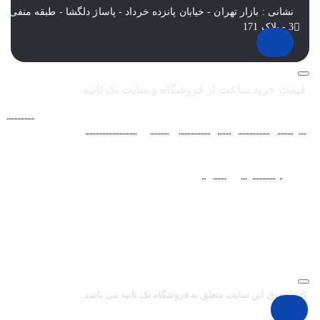
نشانی : بازار تهران - خیابان پانزده خرداد - پاساژ دلگشا - طبقه منفی
3 - پلاک 171
قیمت خرید ساعت از فروشگاه و سایت تک ثانیه
فروشگاه اينترنتي ساعت مچی تک ثانيه ارائه دهنده انواع
ساعت
مردانه
،
ساعت زنانه
،
ساعت بچگانه
و
ساعت ست
فعاليت خود را از
سال 1394 به منظور حذف واسطه‌ها و ارائه مستقيم کالا با قيمتي
منصفانه به مشتريان عزيز در شبکه‌هاي اجتماعي
نظير
اينستاگرام
و
تلگرام
آغاز کرد. با افزايش تعداد و تنوع ساعت های
مچی و بالا رفتن حجم سفارشات جهت دسترسي آسان مشتريان عزيز
در ثبت سفارشات خود و سرعت بخشيدن به فرآيند پاسخگويي و ارائه
خدمات بهتر بر آن شديم تا اين سايت فروشگاهي را راه اندازي کنيم.
کلیه حقوق این سایت متعلق به فروشگاه تک ثانیه می باشد.