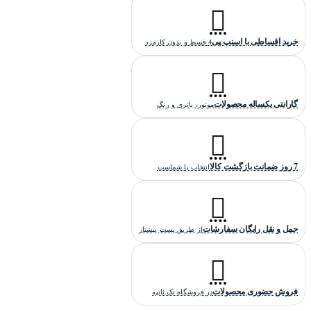
فروشگاه تک ثانیه می باشد
.
کیفیت ساخت ساعت تگ هویر آکواریسر زنانه
خرید اقساطی با اسنپ پی
4 قسط و بدون کارمزد
کیفیت ساخت این ساعت تگ هویر "های کپی درجه یک" است که بالاترین
کیفیت هایکپی می باشد(گرید A+++).
گارانتی یکساله محصولات
موتور، باتری و رنگ
7 روز ضمانت بازگشت کالا
انتخاب با شماست
حمل و نقل رایگان سفارشات
از طریق پست پیشتاز
فروش حضوری محصولات
در فروشگاه تک ثانیه