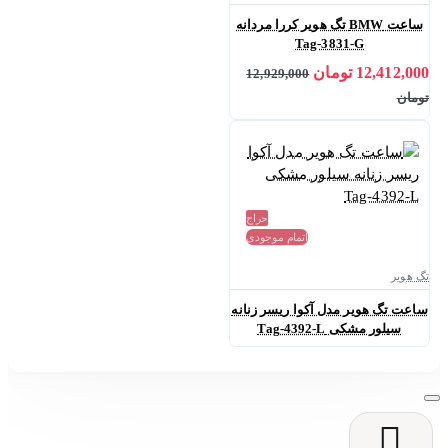
ساعت BMW تگ هویر کررا مردانه
Tag-3831-G
12,412,000 تومان
12,929,000
تومان
حراج
اتمام موجودی
تگ هویر
ساعت تگ هویر مدل آکوا ریسر زنانه
سیلور مشکی Tag-4392-L