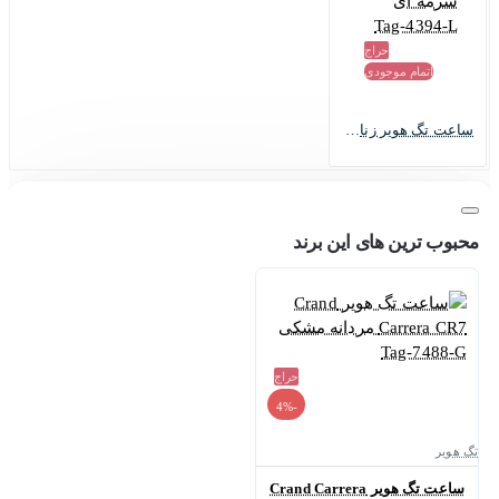
حراج
اتمام موجودی
ساعت تگ هویر زنانه مدل آکوا ریسر نقره ای سرمه ای Tag-4394-L
محبوب ترین های این برند
حراج
-4%
تگ هویر
ساعت تگ هویر Crand Carrera