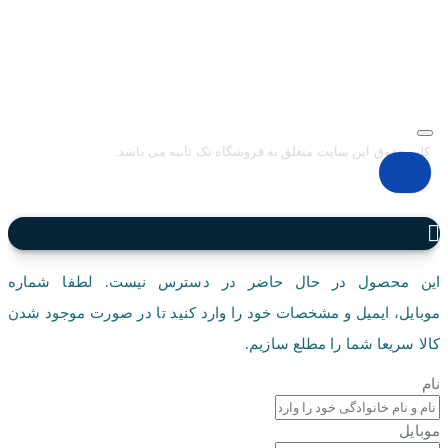
مچی و بالا رفتن حجم سفارشات جهت دسترسي آسان مشتريان عزيز
در ثبت سفارشات خود و سرعت بخشيدن به فرآيند پاسخگويي و ارائه
خدمات بهتر بر آن شديم تا اين سايت فروشگاهي را راه اندازي کنيم.
کلیه حقوق این سایت متعلق به فروشگاه تک ثانیه می باشد.
این محصول در حال حاضر در دسترس نیست. لطفا شماره
موبایل، ایمیل و مشخصات خود را وارد کنید تا در صورت موجود شدن
کالا سریعا شما را مطلع سازیم.
نام
موبایل