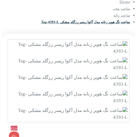
home
ساعت مچی
ساعت زنانه
ساعت تگ هویر زنانه مدل آکوا ریسر رزگلد مشکی Tag-4393-L
حراج
-4%