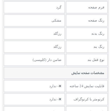
فرم صفحه
گرد
رنگ صفحه
مشکی
رنگ بدنه
رزگلد
رنگ بند
رزگلد
نوع قفل بند
ضامن دار (کلیپسی)
مشخصات صفحه نمايش
قابلیت نمایش 24 ساعته
❌- ندارد
کرنومتر یا کرنوگراف
❌- ندارد