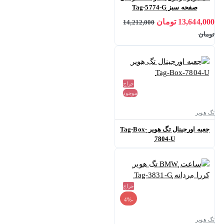
صفحه سبز Tag-5774-G
13,644,000 تومان
14,212,000
تومان
حراج
موجود
تگ هویر
جعبه اورجینال تگ هویر Tag-Box-
7804-U
حراج
-4%
تگ هویر