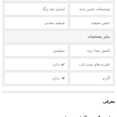
توضيحات جنس بدنه
استیل ضد زنگ
جنس شیشه
شیشه معدنی
ساير مشخصات
کشور مبدا برند
سوئیس
عقربه های شب تاب
✔️- دارد
آلارم
❌- ندارد
معرفی