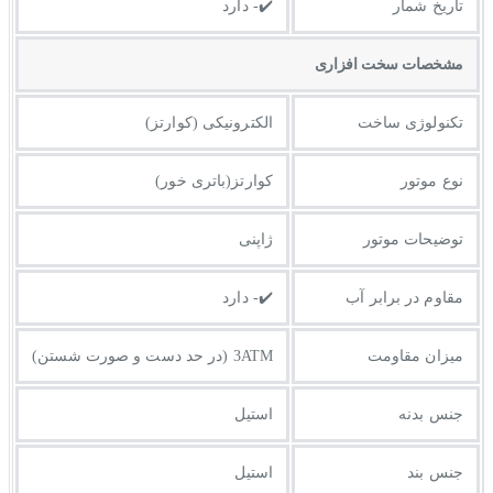
تاریخ شمار
✔️- دارد
مشخصات سخت افزاری
تکنولوژی ساخت
الکترونیکی (کوارتز)
نوع موتور
کوارتز(باتری خور)
توضیحات موتور
ژاپنی
مقاوم در برابر آب
✔️- دارد
میزان مقاومت
3ATM (در حد دست و صورت شستن)
جنس بدنه
استیل
جنس بند
استیل