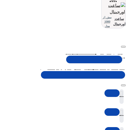
بیش از
ساعت
1000
اورجینال
مدل
تلفن پشتیبانی 48000030 - 021
شنبه تا پنجشنبه، 10 الی 19 (به جز ایام تعطیل)