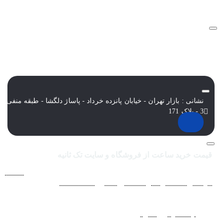
نشانی : بازار تهران - خیابان پانزده خرداد - پاساژ دلگشا - طبقه منفی
3 - پلاک 171
قیمت خرید ساعت از فروشگاه و سایت تک ثانیه
فروشگاه اينترنتي ساعت مچی تک ثانيه ارائه دهنده انواع
ساعت
مردانه
،
ساعت زنانه
،
ساعت بچگانه
و
ساعت ست
فعاليت خود را از
سال 1394 به منظور حذف واسطه‌ها و ارائه مستقيم کالا با قيمتي
منصفانه به مشتريان عزيز در شبکه‌هاي اجتماعي
نظير
اينستاگرام
و
تلگرام
آغاز کرد. با افزايش تعداد و تنوع ساعت های