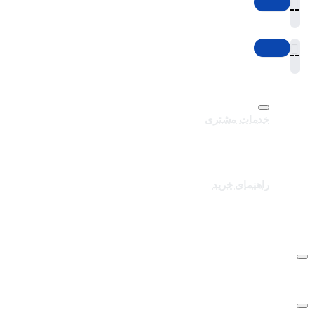
خدمات مشتری
تماس با ما
برندهای سایت
کالاهای ویژه
راهنمای خرید
درباره تک ثانیه
نحوه ارسال سفارشات
سوالات متداول
شرایط و قوانین